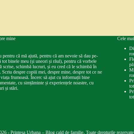
pre mine
Cele mai
Di
ro
u pentru că mă ajută, pentru că am nevoie să dau pe-
Fl
ă tot binele meu (și uneori și răul), pentru că vorbele
pă
ă scrise, schimbă lucruri, și eu cred că le schimbă în
Mi
. Scriu despre copiii mei, despre mine, despre tot ce ne
ro
 viața frumoasă. Încerc să ajut cu informații bine
Pr
mentate, cu simțăminte și experiențele noastre, cu
to
ri și stări.
Pr
to
026 - Printesa Urbana – Blog cald de familie. Toate drepturile rezervate