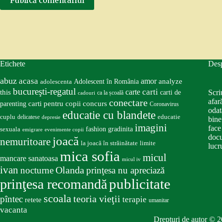
Publică comentariul
Etichete
Des
abuz
acasa
amor
Adolescent în România
analyze
adolescenta
bucureşti-regatul
carte
carti
this
Scri
carti de
ca la școală
cadouri
conectare
afar
carti pentru copii
concurs
parenting
Coronavirus
odat
educatie cu blandete
educatie
cuplu
delicatese
depresie
bine
imagini
face
fashion
gradinita
sexuala
emigrare
evenimente copii
docu
joacă
nemuritoare
la joacă în străinătate
limite
lucru
mica sofia
micul
mancare sanatoasa
micul iv
ivan
nocturne
Olanda
prinţesa nu apreciază
publicitate
prinţesa recomandă
scoala
teoria vieţii
pîntec
terapie
retete
umanitar
vacanta
Drepturi de autor © 2