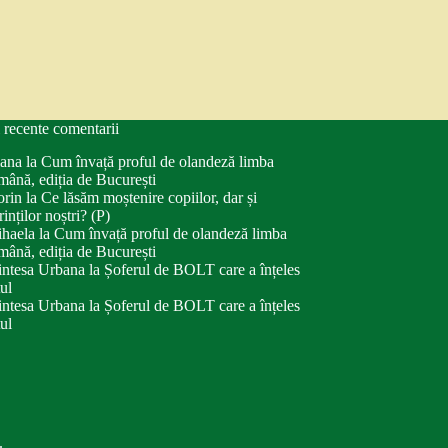
 recente comentarii
ana
la
Cum învață proful de olandeză limba
mână, ediția de București
orin
la
Ce lăsăm moștenire copiilor, dar și
rinților noștri? (P)
haela
la
Cum învață proful de olandeză limba
mână, ediția de București
intesa Urbana
la
Șoferul de BOLT care a înțeles
tul
intesa Urbana
la
Șoferul de BOLT care a înțeles
tul
.