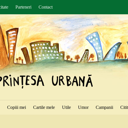
itate
Parteneri
Contact
ă
Copiii mei
Cartile mele
Utile
Umor
Campanii
Citi