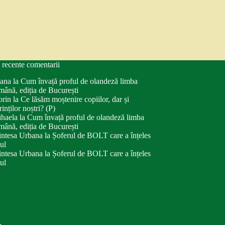
 recente comentarii
ana
la
Cum învață proful de olandeză limba
mână, ediția de București
orin
la
Ce lăsăm moștenire copiilor, dar și
rinților noștri? (P)
haela
la
Cum învață proful de olandeză limba
mână, ediția de București
intesa Urbana
la
Șoferul de BOLT care a înțeles
tul
intesa Urbana
la
Șoferul de BOLT care a înțeles
tul
.