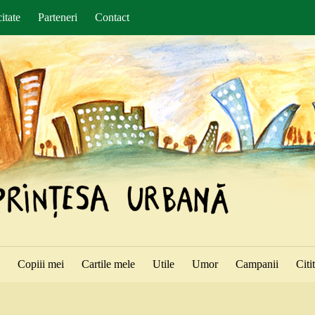
itate
Parteneri
Contact
ă
Copiii mei
Cartile mele
Utile
Umor
Campanii
Citi