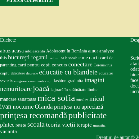
Publică comentariul
Etichete
Des
abuz
acasa
amor
Adolescent în România
analyze
adolescenta
bucureşti-regatul
carte
carti
this
Scri
carti de
ca la școală
cadouri
conectare
afar
carti pentru copii
concurs
parenting
Coronavirus
odat
educatie cu blandete
educatie
cuplu
delicatese
depresie
bine
imagini
face
fashion
gradinita
sexuala
emigrare
evenimente copii
docu
joacă
nemuritoare
la joacă în străinătate
limite
lucru
mica sofia
micul
mancare sanatoasa
micul iv
ivan
nocturne
Olanda
prinţesa nu apreciază
publicitate
prinţesa recomandă
scoala
teoria vieţii
pîntec
terapie
retete
umanitar
vacanta
Drepturi de autor © 2