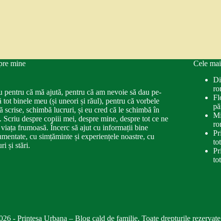
pre mine
Cele mai
Di
ro
u pentru că mă ajută, pentru că am nevoie să dau pe-
Fl
ă tot binele meu (și uneori și răul), pentru că vorbele
pă
ă scrise, schimbă lucruri, și eu cred că le schimbă în
Mi
. Scriu despre copiii mei, despre mine, despre tot ce ne
ro
 viața frumoasă. Încerc să ajut cu informații bine
Pr
mentate, cu simțăminte și experiențele noastre, cu
to
ri și stări.
Pr
to
026 - Printesa Urbana – Blog cald de familie. Toate drepturile rezervate