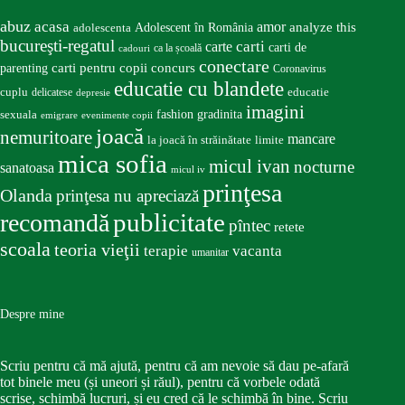
abuz
acasa
amor
Adolescent în România
analyze this
adolescenta
bucureşti-regatul
carte
carti
carti de
ca la școală
cadouri
conectare
carti pentru copii
concurs
parenting
Coronavirus
educatie cu blandete
educatie
cuplu
delicatese
depresie
imagini
fashion
gradinita
sexuala
emigrare
evenimente copii
joacă
nemuritoare
mancare
la joacă în străinătate
limite
mica sofia
micul ivan
nocturne
sanatoasa
micul iv
prinţesa
Olanda
prinţesa nu apreciază
publicitate
recomandă
pîntec
retete
scoala
teoria vieţii
terapie
vacanta
umanitar
Despre mine
Scriu pentru că mă ajută, pentru că am nevoie să dau pe-afară
tot binele meu (și uneori și răul), pentru că vorbele odată
scrise, schimbă lucruri, și eu cred că le schimbă în bine. Scriu