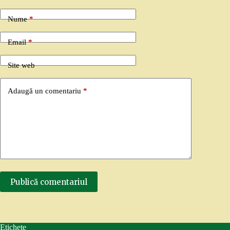
Nume
*
Email
*
Site web
Adaugă un comentariu
*
Publică comentariul
Etichete