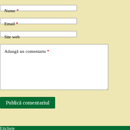
Nume
*
Email
*
Site web
Adaugă un comentariu
*
Publică comentariul
Etichete