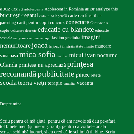
abuz
acasa
amor
Adolescent în România
analyze this
adolescenta
bucureşti-regatul
carte
carti
carti de
ca la școală
cadouri
conectare
carti pentru copii
concurs
parenting
Coronavirus
educatie cu blandete
educatie
cuplu
delicatese
depresie
imagini
fashion
gradinita
sexuala
emigrare
evenimente copii
joacă
nemuritoare
mancare
la joacă în străinătate
limite
mica sofia
micul ivan
nocturne
sanatoasa
micul iv
prinţesa
Olanda
prinţesa nu apreciază
publicitate
recomandă
pîntec
retete
scoala
teoria vieţii
terapie
vacanta
umanitar
Despre mine
Scriu pentru că mă ajută, pentru că am nevoie să dau pe-afară
tot binele meu (și uneori și răul), pentru că vorbele odată
scrise, schimbă lucruri, și eu cred că le schimbă în bine. Scriu