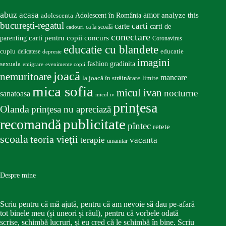
abuz
acasa
amor
Adolescent în România
analyze this
adolescenta
bucureşti-regatul
carte
carti
carti de
ca la școală
cadouri
conectare
carti pentru copii
concurs
parenting
Coronavirus
educatie cu blandete
educatie
cuplu
delicatese
depresie
imagini
fashion
gradinita
sexuala
emigrare
evenimente copii
joacă
nemuritoare
mancare
la joacă în străinătate
limite
mica sofia
micul ivan
nocturne
sanatoasa
micul iv
prinţesa
Olanda
prinţesa nu apreciază
publicitate
recomandă
pîntec
retete
scoala
teoria vieţii
terapie
vacanta
umanitar
Despre mine
Scriu pentru că mă ajută, pentru că am nevoie să dau pe-afară
tot binele meu (și uneori și răul), pentru că vorbele odată
scrise, schimbă lucruri, și eu cred că le schimbă în bine. Scriu