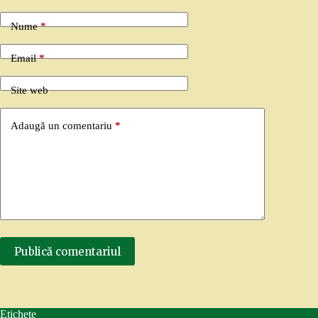
Nume
*
Email
*
Site web
Adaugă un comentariu
*
Publică comentariul
Etichete