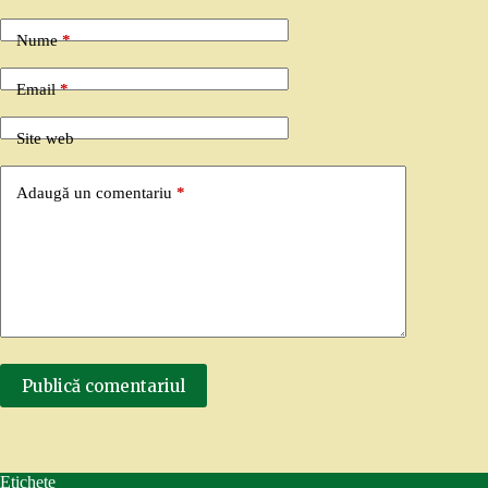
Nume
*
Email
*
Site web
Adaugă un comentariu
*
Publică comentariul
Etichete