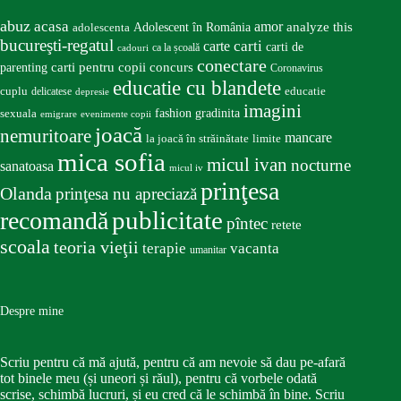
abuz
acasa
amor
Adolescent în România
analyze this
adolescenta
bucureşti-regatul
carte
carti
carti de
ca la școală
cadouri
conectare
carti pentru copii
concurs
parenting
Coronavirus
educatie cu blandete
educatie
cuplu
delicatese
depresie
imagini
fashion
gradinita
sexuala
emigrare
evenimente copii
joacă
nemuritoare
mancare
la joacă în străinătate
limite
mica sofia
micul ivan
nocturne
sanatoasa
micul iv
prinţesa
Olanda
prinţesa nu apreciază
publicitate
recomandă
pîntec
retete
scoala
teoria vieţii
terapie
vacanta
umanitar
Despre mine
Scriu pentru că mă ajută, pentru că am nevoie să dau pe-afară
tot binele meu (și uneori și răul), pentru că vorbele odată
scrise, schimbă lucruri, și eu cred că le schimbă în bine. Scriu