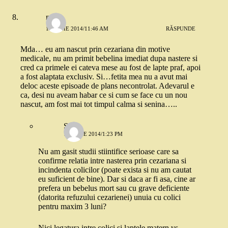
mona
17 IUNIE 2014/11:46 AM
RĂSPUNDE
Mda… eu am nascut prin cezariana din motive
medicale, nu am primit bebelina imediat dupa nastere si
cred ca primele ei cateva mese au fost de lapte praf, apoi
a fost alaptata exclusiv. Si…fetita mea nu a avut mai
deloc aceste episoade de plans necontrolat. Adevarul e
ca, desi nu aveam habar ce si cum se face cu un nou
nascut, am fost mai tot timpul calma si senina…..
Stefi
17 IUNIE 2014/1:23 PM
Nu am gasit studii stiintifice serioase care sa
confirme relatia intre nasterea prin cezariana si
incindenta colicilor (poate exista si nu am cautat
eu suficient de bine). Dar si daca ar fi asa, cine ar
prefera un bebelus mort sau cu grave deficiente
(datorita refuzului cezarienei) unuia cu colici
pentru maxim 3 luni?
Nici legatura intre colici si laptele matern vs.