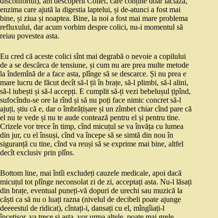
disconfortul), am descoperit Colief, care conține doar lactază,
enzima care ajută la digestia laptelui, și de-atunci a fost mai
bine, și ziua și noaptea. Bine, la noi a fost mai mare problema
refluxului, dar acum vorbim despre colici, nu-i momentul să
reiau povestea asta.
Eu cred că aceste colici sînt mai degrabă o nevoie a copilului
de a se descărca de tensiune, și cum nu are prea multe metode
la îndemînă de a face asta, plînge să se descarce. Și nu prea e
mare lucru de făcut decît să-l ții în brațe, să-l plimbi, să-l alini,
să-l iubești și să-l accepți. E cumplit să-ți vezi bebelușul țipînd,
sufocîndu-se ore la rînd și să nu poți face nimic concret să-l
ajuți, știu că e, dar o îmbrățișare și un zîmbet chiar cînd pare că
el nu te vede și nu te aude contează pentru el și pentru tine.
Crizele vor trece în timp, cînd micuțul se va învăța cu lumea
din jur, cu el însuși, cînd va începe să se simtă din nou în
siguranță cu tine, cînd va reuși să se exprime mai bine, altfel
decît exclusiv prin plîns.
Bottom line, mai întîi excludeți cauzele medicale, apoi dacă
micuțul tot plînge neconsolat zi de zi, acceptați asta. Nu-l lăsați
din brațe, eventual puneți-vă dopuri de urechi sau muzică la
căști ca să nu o luați razna (nivelul de decibeli poate ajunge
deeeestul de ridicat), cîntați-i, dansați cu el, mîngîiați-l
încetișor, va trece și asta, vor urma altele, poate mai grele,