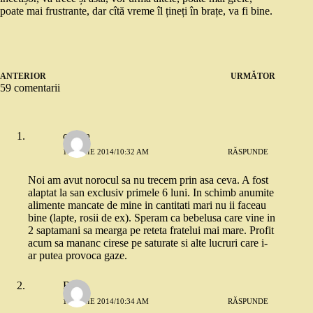
poate mai frustrante, dar cîtă vreme îl țineți în brațe, va fi bine.
ANTERIOR
URMĂTOR
59 comentarii
corina
17 IUNIE 2014/10:32 AM
RĂSPUNDE
Noi am avut norocul sa nu trecem prin asa ceva. A fost
alaptat la san exclusiv primele 6 luni. In schimb anumite
alimente mancate de mine in cantitati mari nu ii faceau
bine (lapte, rosii de ex). Speram ca bebelusa care vine in
2 saptamani sa mearga pe reteta fratelui mai mare. Profit
acum sa mananc cirese pe saturate si alte lucruri care i-
ar putea provoca gaze.
Robo
17 IUNIE 2014/10:34 AM
RĂSPUNDE