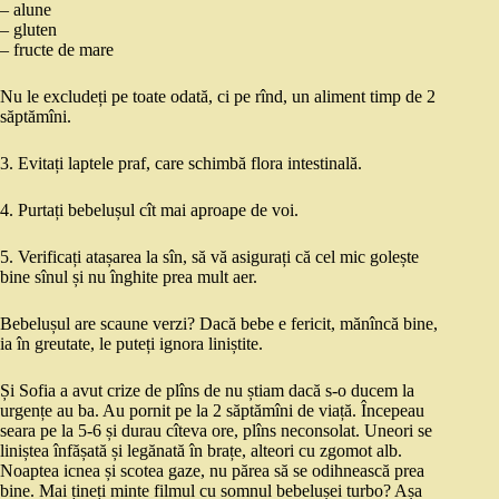
– alune
– gluten
– fructe de mare
Nu le excludeți pe toate odată, ci pe rînd, un aliment timp de 2
săptămîni.
3. Evitați laptele praf, care schimbă flora intestinală.
4. Purtați bebelușul cît mai aproape de voi.
5. Verificați atașarea la sîn, să vă asigurați că cel mic golește
bine sînul și nu înghite prea mult aer.
Bebelușul are scaune verzi? Dacă bebe e fericit, mănîncă bine,
ia în greutate, le puteți ignora liniștite.
Și Sofia a avut crize de plîns de nu știam dacă s-o ducem la
urgențe au ba. Au pornit pe la 2 săptămîni de viață. Începeau
seara pe la 5-6 și durau cîteva ore, plîns neconsolat. Uneori se
liniștea înfășată și legănată în brațe, alteori cu zgomot alb.
Noaptea icnea și scotea gaze, nu părea să se odihnească prea
bine. Mai țineți minte filmul cu somnul bebelușei turbo? Așa