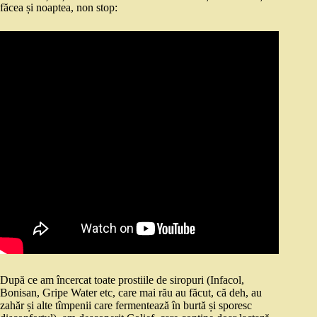
făcea și noaptea, non stop:
După ce am încercat toate prostiile de siropuri (Infacol,
Bonisan, Gripe Water etc, care mai rău au făcut, că deh, au
zahăr și alte tîmpenii care fermentează în burtă și sporesc