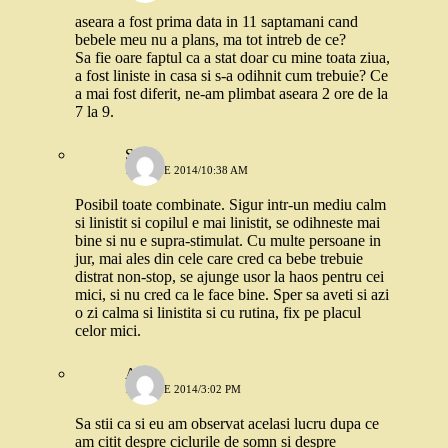
aseara a fost prima data in 11 saptamani cand
bebele meu nu a plans, ma tot intreb de ce?
Sa fie oare faptul ca a stat doar cu mine toata ziua,
a fost liniste in casa si s-a odihnit cum trebuie? Ce
a mai fost diferit, ne-am plimbat aseara 2 ore de la
7 la 9.
Stefi
18 IUNIE 2014/10:38 AM
Posibil toate combinate. Sigur intr-un mediu calm
si linistit si copilul e mai linistit, se odihneste mai
bine si nu e supra-stimulat. Cu multe persoane in
jur, mai ales din cele care cred ca bebe trebuie
distrat non-stop, se ajunge usor la haos pentru cei
mici, si nu cred ca le face bine. Sper sa aveti si azi
o zi calma si linistita si cu rutina, fix pe placul
celor mici.
Ana
17 IUNIE 2014/3:02 PM
Sa stii ca si eu am observat acelasi lucru dupa ce
am citit despre ciclurile de somn si despre