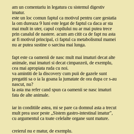
am un comentariu in legatura cu sistemul digestiv
imatur.
este un loc comun faptul ca motivul pentru care gestatia
la om dureaza 9 luni este legat de faptul ca daca ar sta
mai mult in uter, capul copilului nu ar mai putea trece
prin canalul de nastere. acum am citit ca de fapt nu asta
ar fi motivul principal, ci faptul ca metabolismul mamei
nu ar putea sustine o sarcina mai lunga.
fapt este ca oamenii de nasc mult mai imaturi decat alte
animale, mai imaturi si decat cimpanzeii, de exemplu,
cea mai apropiata ruda cu noi.
va amintiti de la discovery cum puii de gazele sunt
pregatiti sa o ia la goana la jumatate de ora dupa ce s-au
nascut, nu?
la asta ma refer cand spun ca oamenii se nasc imaturi
fata de alte animale.
iar in conditiile astea, mi se pare ca domnul asta a trecut
mult prea usor peste „Sistem gastro-intestinal imatur”,
cu argumentul ca toate celelalte organe sunt mature.
creierul nu e matur, de exemplu.