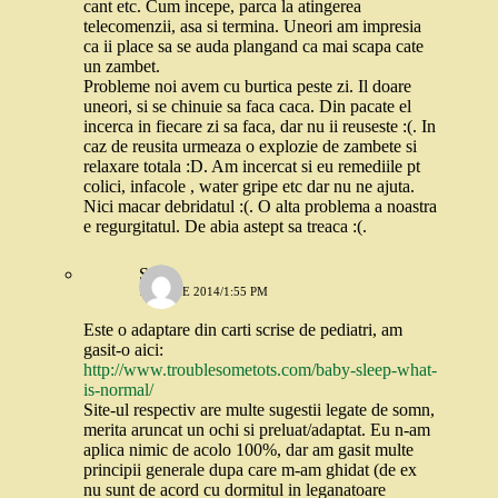
cant etc. Cum incepe, parca la atingerea
telecomenzii, asa si termina. Uneori am impresia
ca ii place sa se auda plangand ca mai scapa cate
un zambet.
Probleme noi avem cu burtica peste zi. Il doare
uneori, si se chinuie sa faca caca. Din pacate el
incerca in fiecare zi sa faca, dar nu ii reuseste :(. In
caz de reusita urmeaza o explozie de zambete si
relaxare totala :D. Am incercat si eu remediile pt
colici, infacole , water gripe etc dar nu ne ajuta.
Nici macar debridatul :(. O alta problema a noastra
e regurgitatul. De abia astept sa treaca :(.
Stefi
17 IUNIE 2014/1:55 PM
Este o adaptare din carti scrise de pediatri, am
gasit-o aici:
http://www.troublesometots.com/baby-sleep-what-
is-normal/
Site-ul respectiv are multe sugestii legate de somn,
merita aruncat un ochi si preluat/adaptat. Eu n-am
aplica nimic de acolo 100%, dar am gasit multe
principii generale dupa care m-am ghidat (de ex
nu sunt de acord cu dormitul in leganatoare