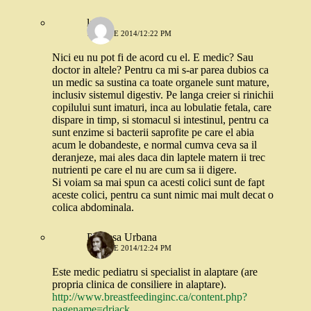
larisa
17 IUNIE 2014/12:22 PM
Nici eu nu pot fi de acord cu el. E medic? Sau
doctor in altele? Pentru ca mi s-ar parea dubios ca
un medic sa sustina ca toate organele sunt mature,
inclusiv sistemul digestiv. Pe langa creier si rinichii
copilului sunt imaturi, inca au lobulatie fetala, care
dispare in timp, si stomacul si intestinul, pentru ca
sunt enzime si bacterii saprofite pe care el abia
acum le dobandeste, e normal cumva ceva sa il
deranjeze, mai ales daca din laptele matern ii trec
nutrienti pe care el nu are cum sa ii digere.
Si voiam sa mai spun ca acesti colici sunt de fapt
aceste colici, pentru ca sunt nimic mai mult decat o
colica abdominala.
Printesa Urbana
17 IUNIE 2014/12:24 PM
Este medic pediatru si specialist in alaptare (are
propria clinica de consiliere in alaptare).
http://www.breastfeedinginc.ca/content.php?
pagename=drjack