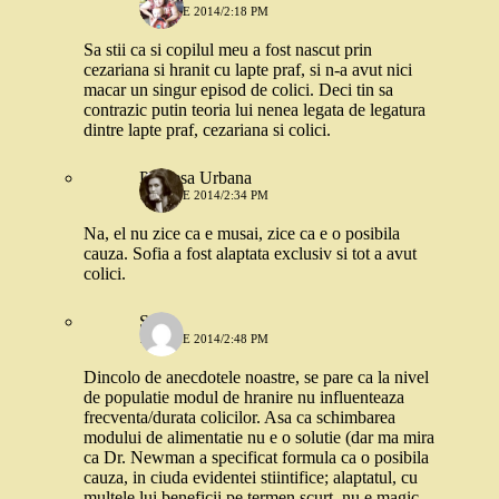
17 IUNIE 2014/2:18 PM
Sa stii ca si copilul meu a fost nascut prin
cezariana si hranit cu lapte praf, si n-a avut nici
macar un singur episod de colici. Deci tin sa
contrazic putin teoria lui nenea legata de legatura
dintre lapte praf, cezariana si colici.
Printesa Urbana
17 IUNIE 2014/2:34 PM
Na, el nu zice ca e musai, zice ca e o posibila
cauza. Sofia a fost alaptata exclusiv si tot a avut
colici.
Stefi
17 IUNIE 2014/2:48 PM
Dincolo de anecdotele noastre, se pare ca la nivel
de populatie modul de hranire nu influenteaza
frecventa/durata colicilor. Asa ca schimbarea
modului de alimentatie nu e o solutie (dar ma mira
ca Dr. Newman a specificat formula ca o posibila
cauza, in ciuda evidentei stiintifice; alaptatul, cu
multele lui beneficii pe termen scurt, nu e magic,