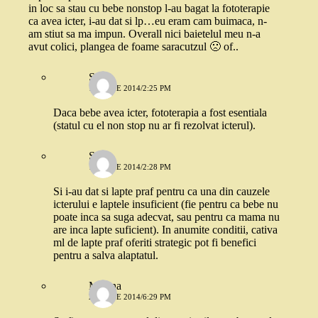
in loc sa stau cu bebe nonstop l-au bagat la fototerapie
ca avea icter, i-au dat si lp…eu eram cam buimaca, n-
am stiut sa ma impun. Overall nici baietelul meu n-a
avut colici, plangea de foame saracutzul 🙁 of..
Stefi
17 IUNIE 2014/2:25 PM
Daca bebe avea icter, fototerapia a fost esentiala
(statul cu el non stop nu ar fi rezolvat icterul).
Stefi
17 IUNIE 2014/2:28 PM
Si i-au dat si lapte praf pentru ca una din cauzele
icterului e laptele insuficient (fie pentru ca bebe nu
poate inca sa suga adecvat, sau pentru ca mama nu
are inca lapte suficient). In anumite conditii, cativa
ml de lapte praf oferiti strategic pot fi benefici
pentru a salva alaptatul.
Miruna
20 IUNIE 2014/6:29 PM