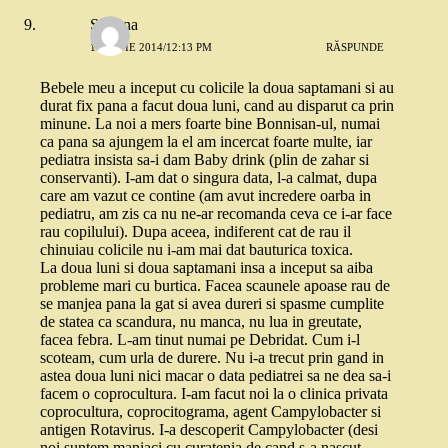
Simona
17 IUNIE 2014/12:13 PM
RĂSPUNDE
Bebele meu a inceput cu colicile la doua saptamani si au
durat fix pana a facut doua luni, cand au disparut ca prin
minune. La noi a mers foarte bine Bonnisan-ul, numai
ca pana sa ajungem la el am incercat foarte multe, iar
pediatra insista sa-i dam Baby drink (plin de zahar si
conservanti). I-am dat o singura data, l-a calmat, dupa
care am vazut ce contine (am avut incredere oarba in
pediatru, am zis ca nu ne-ar recomanda ceva ce i-ar face
rau copilului). Dupa aceea, indiferent cat de rau il
chinuiau colicile nu i-am mai dat bauturica toxica.
La doua luni si doua saptamani insa a inceput sa aiba
probleme mari cu burtica. Facea scaunele apoase rau de
se manjea pana la gat si avea dureri si spasme cumplite
de statea ca scandura, nu manca, nu lua in greutate,
facea febra. L-am tinut numai pe Debridat. Cum i-l
scoteam, cum urla de durere. Nu i-a trecut prin gand in
astea doua luni nici macar o data pediatrei sa ne dea sa-i
facem o coprocultura. I-am facut noi la o clinica privata
coprocultura, coprocitograma, agent Campylobacter si
antigen Rotavirus. I-a descoperit Campylobacter (desi
noi suntem maniaci cu curatenia de cand s-a nascut