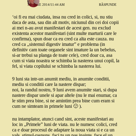
17 IUNIE 2014/11:44 AM
RĂSPUNDE
‘oi fi eu mai ciudata, insa nu cred in colici, si, nu stiu
daca de asta, sau din alt motiv, niciunul din cei doi copii
ai mei n-au avut manifestari de acest gen. nu exclud
existenta acestor manifestari (sint multe marturii care le
confirma), spun doar ca eu cred ca alta este cauza. nu
cred ca „sistemul digestiv imatur” e problema (in
definitiv cam toate organele sint imature la un bebelus,
si-ar trebui sa planga de toate cele), cred doar ca, asa
cum si viata noastra se schimba la nasterea unui copil, la
fel, si viata copilului se schimba la nasterea lui.
9 luni sta intr-un anumit mediu, in anumite conditii,
mediu si conditii care la nastere dispar;
noi, la randul nostru, 9 luni avem anumite stari, si dupa
nastere dispar unele si apar altele (nu le mai enumar, ca
le stim prea bine, si ne amintim prea bine cum eram si
cum ne simteam in primele luni 🙂 ).
nu intamplator, atunci cand sint, aceste manifestari au
loc in „Primele” luni de viata. nu le numesc colici, cred
ca e doar procesul de adaptare la noua viata si e ca un
vals, stimul-raspuns. faci tu un pas inainte, face el un