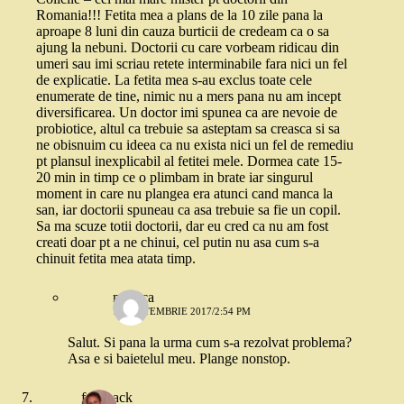
Romania!!! Fetita mea a plans de la 10 zile pana la
aproape 8 luni din cauza burticii de credeam ca o sa
ajung la nebuni. Doctorii cu care vorbeam ridicau din
umeri sau imi scriau retete interminabile fara nici un fel
de explicatie. La fetita mea s-au exclus toate cele
enumerate de tine, nimic nu a mers pana nu am incept
diversificarea. Un doctor imi spunea ca are nevoie de
probiotice, altul ca trebuie sa asteptam sa creasca si sa
ne obisnuim cu ideea ca nu exista nici un fel de remediu
pt plansul inexplicabil al fetitei mele. Dormea cate 15-
20 min in timp ce o plimbam in brate iar singurul
moment in care nu plangea era atunci cand manca la
san, iar doctorii spuneau ca asa trebuie sa fie un copil.
Sa ma scuze totii doctorii, dar eu cred ca nu am fost
creati doar pt a ne chinui, cel putin nu asa cum s-a
chinuit fetita mea atata timp.
monica
11 SEPTEMBRIE 2017/2:54 PM
Salut. Si pana la urma cum s-a rezolvat problema?
Asa e si baietelul meu. Plange nonstop.
feedback