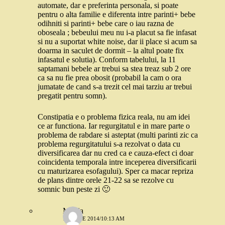
automate, dar e preferinta personala, si poate
pentru o alta familie e diferenta intre parinti+ bebe
odihniti si parinti+ bebe care o iau razna de
oboseala ; bebeului meu nu i-a placut sa fie infasat
si nu a suportat white noise, dar ii place si acum sa
doarma in saculet de dormit – la altul poate fix
infasatul e solutia). Conform tabelului, la 11
saptamani bebele ar trebui sa stea treaz sub 2 ore
ca sa nu fie prea obosit (probabil la cam o ora
jumatate de cand s-a trezit cel mai tarziu ar trebui
pregatit pentru somn).
Constipatia e o problema fizica reala, nu am idei
ce ar functiona. Iar regurgitatul e in mare parte o
problema de rabdare si asteptat (multi parinti zic ca
problema regurgitatului s-a rezolvat o data cu
diversificarea dar nu cred ca e cauza-efect ci doar
coincidenta temporala intre inceperea diversificarii
cu maturizarea esofagului). Sper ca macar repriza
de plans dintre orele 21-22 sa se rezolve cu
somnic bun peste zi 🙂
Monia
18 IUNIE 2014/10:13 AM