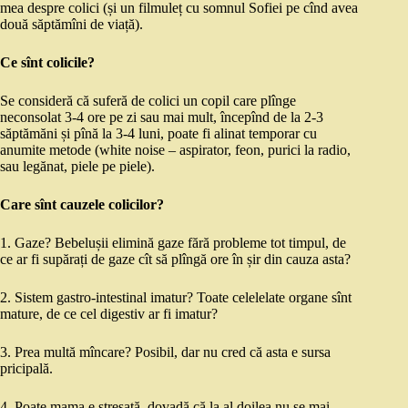
mea despre colici (și un filmuleț cu somnul Sofiei pe cînd avea
două săptămîni de viață).
Ce sînt colicile?
Se consideră că suferă de colici un copil care plînge
neconsolat 3-4 ore pe zi sau mai mult, începînd de la 2-3
săptămăni și pînă la 3-4 luni, poate fi alinat temporar cu
anumite metode (white noise – aspirator, feon, purici la radio,
sau legănat, piele pe piele).
Care sînt cauzele colicilor?
1. Gaze? Bebelușii elimină gaze fără probleme tot timpul, de
ce ar fi supărați de gaze cît să plîngă ore în șir din cauza asta?
2. Sistem gastro-intestinal imatur? Toate celelelate organe sînt
mature, de ce cel digestiv ar fi imatur?
3. Prea multă mîncare? Posibil, dar nu cred că asta e sursa
pricipală.
4. Poate mama e stresată, dovadă că la al doilea nu se mai