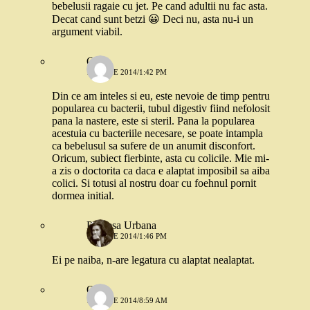
bebelusii ragaie cu jet. Pe cand adultii nu fac asta.
Decat cand sunt betzi 😀 Deci nu, asta nu-i un
argument viabil.
Oana
17 IUNIE 2014/1:42 PM
Din ce am inteles si eu, este nevoie de timp pentru
popularea cu bacterii, tubul digestiv fiind nefolosit
pana la nastere, este si steril. Pana la popularea
acestuia cu bacteriile necesare, se poate intampla
ca bebelusul sa sufere de un anumit disconfort.
Oricum, subiect fierbinte, asta cu colicile. Mie mi-
a zis o doctorita ca daca e alaptat imposibil sa aiba
colici. Si totusi al nostru doar cu foehnul pornit
dormea initial.
Printesa Urbana
17 IUNIE 2014/1:46 PM
Ei pe naiba, n-are legatura cu alaptat nealaptat.
Oana
18 IUNIE 2014/8:59 AM