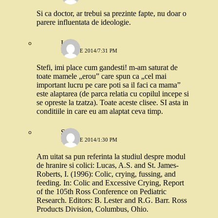
Si ca doctor, ar trebui sa prezinte fapte, nu doar o
parere influentata de ideologie.
Ioana
17 IUNIE 2014/7:31 PM
Stefi, imi place cum gandesti! m-am saturat de
toate mamele „erou” care spun ca „cel mai
important lucru pe care poti sa il faci ca mama”
este alaptarea (de parca relatia cu copilul incepe si
se opreste la tzatza). Toate aceste clisee. SI asta in
conditiile in care eu am alaptat ceva timp.
Stefi
17 IUNIE 2014/1:30 PM
Am uitat sa pun referinta la studiul despre modul
de hranire si colici: Lucas, A.S. and St. James-
Roberts, I. (1996): Colic, crying, fussing, and
feeding. In: Colic and Excessive Crying, Report
of the 105th Ross Conference on Pediatric
Research. Editors: B. Lester and R.G. Barr. Ross
Products Division, Columbus, Ohio.