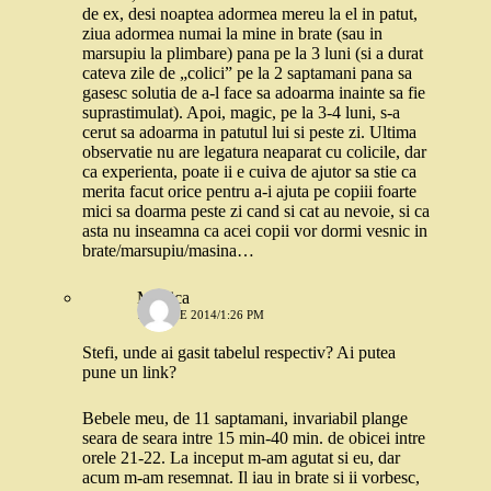
de ex, desi noaptea adormea mereu la el in patut,
ziua adormea numai la mine in brate (sau in
marsupiu la plimbare) pana pe la 3 luni (si a durat
cateva zile de „colici” pe la 2 saptamani pana sa
gasesc solutia de a-l face sa adoarma inainte sa fie
suprastimulat). Apoi, magic, pe la 3-4 luni, s-a
cerut sa adoarma in patutul lui si peste zi. Ultima
observatie nu are legatura neaparat cu colicile, dar
ca experienta, poate ii e cuiva de ajutor sa stie ca
merita facut orice pentru a-i ajuta pe copiii foarte
mici sa doarma peste zi cand si cat au nevoie, si ca
asta nu inseamna ca acei copii vor dormi vesnic in
brate/marsupiu/masina…
Monica
17 IUNIE 2014/1:26 PM
Stefi, unde ai gasit tabelul respectiv? Ai putea
pune un link?
Bebele meu, de 11 saptamani, invariabil plange
seara de seara intre 15 min-40 min. de obicei intre
orele 21-22. La inceput m-am agutat si eu, dar
acum m-am resemnat. Il iau in brate si ii vorbesc,