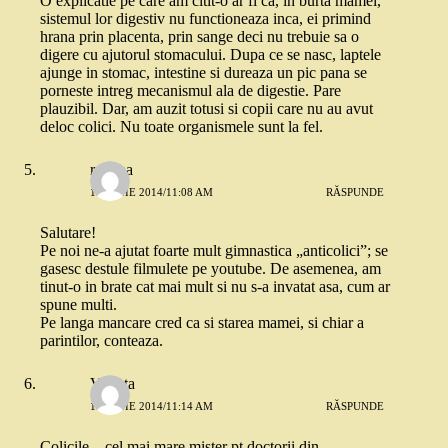
O explicatie pe care am citit-o ar fi ca, in burta mamei,
sistemul lor digestiv nu functioneaza inca, ei primind
hrana prin placenta, prin sange deci nu trebuie sa o
digere cu ajutorul stomacului. Dupa ce se nasc, laptele
ajunge in stomac, intestine si dureaza un pic pana se
porneste intreg mecanismul ala de digestie. Pare
plauzibil. Dar, am auzit totusi si copii care nu au avut
deloc colici. Nu toate organismele sunt la fel.
roxana
17 IUNIE 2014/11:08 AM
RĂSPUNDE
Salutare!
Pe noi ne-a ajutat foarte mult gimnastica „anticolici”; se
gasesc destule filmulete pe youtube. De asemenea, am
tinut-o in brate cat mai mult si nu s-a invatat asa, cum ar
spune multi.
Pe langa mancare cred ca si starea mamei, si chiar a
parintilor, conteaza.
Violeta
17 IUNIE 2014/11:14 AM
RĂSPUNDE
Colicile – cel mai mare mister pt doctorii din