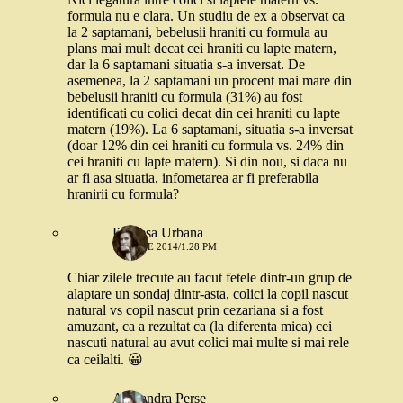
formula nu e clara. Un studiu de ex a observat ca
la 2 saptamani, bebelusii hraniti cu formula au
plans mai mult decat cei hraniti cu lapte matern,
dar la 6 saptamani situatia s-a inversat. De
asemenea, la 2 saptamani un procent mai mare din
bebelusii hraniti cu formula (31%) au fost
identificati cu colici decat din cei hraniti cu lapte
matern (19%). La 6 saptamani, situatia s-a inversat
(doar 12% din cei hraniti cu formula vs. 24% din
cei hraniti cu lapte matern). Si din nou, si daca nu
ar fi asa situatia, infometarea ar fi preferabila
hranirii cu formula?
Printesa Urbana
17 IUNIE 2014/1:28 PM
Chiar zilele trecute au facut fetele dintr-un grup de
alaptare un sondaj dintr-asta, colici la copil nascut
natural vs copil nascut prin cezariana si a fost
amuzant, ca a rezultat ca (la diferenta mica) cei
nascuti natural au avut colici mai multe si mai rele
ca ceilalti. 😀
Alexandra Perse