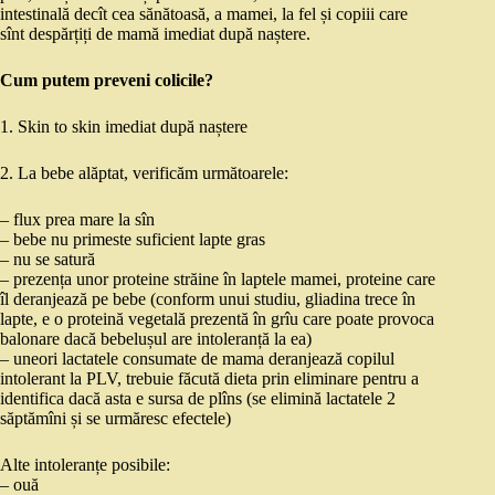
intestinală decît cea sănătoasă, a mamei, la fel și copiii care
sînt despărțiți de mamă imediat după naștere.
Cum putem preveni colicile?
1. Skin to skin imediat după naștere
2. La bebe alăptat, verificăm următoarele:
– flux prea mare la sîn
– bebe nu primeste suficient lapte gras
– nu se satură
– prezența unor proteine străine în laptele mamei, proteine care
îl deranjează pe bebe (conform unui studiu, gliadina trece în
lapte, e o proteină vegetală prezentă în grîu care poate provoca
balonare dacă bebelușul are intoleranță la ea)
– uneori lactatele consumate de mama deranjează copilul
intolerant la PLV, trebuie făcută dieta prin eliminare pentru a
identifica dacă asta e sursa de plîns (se elimină lactatele 2
săptămîni și se urmăresc efectele)
Alte intoleranțe posibile:
– ouă