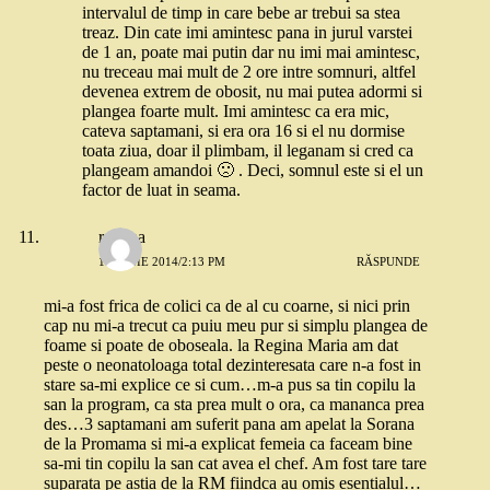
intervalul de timp in care bebe ar trebui sa stea
treaz. Din cate imi amintesc pana in jurul varstei
de 1 an, poate mai putin dar nu imi mai amintesc,
nu treceau mai mult de 2 ore intre somnuri, altfel
devenea extrem de obosit, nu mai putea adormi si
plangea foarte mult. Imi amintesc ca era mic,
cateva saptamani, si era ora 16 si el nu dormise
toata ziua, doar il plimbam, il leganam si cred ca
plangeam amandoi 🙁 . Deci, somnul este si el un
factor de luat in seama.
roxana
17 IUNIE 2014/2:13 PM
RĂSPUNDE
mi-a fost frica de colici ca de al cu coarne, si nici prin
cap nu mi-a trecut ca puiu meu pur si simplu plangea de
foame si poate de oboseala. la Regina Maria am dat
peste o neonatoloaga total dezinteresata care n-a fost in
stare sa-mi explice ce si cum…m-a pus sa tin copilu la
san la program, ca sta prea mult o ora, ca mananca prea
des…3 saptamani am suferit pana am apelat la Sorana
de la Promama si mi-a explicat femeia ca faceam bine
sa-mi tin copilu la san cat avea el chef. Am fost tare tare
suparata pe astia de la RM fiindca au omis esentialul…