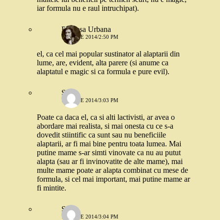
iar formula nu e raul intruchipat).
Printesa Urbana
17 IUNIE 2014/2:50 PM
el, ca cel mai popular sustinator al alaptarii din
lume, are, evident, alta parere (si anume ca
alaptatul e magic si ca formula e pure evil).
Stefi
17 IUNIE 2014/3:03 PM
Poate ca daca el, ca si alti lactivisti, ar avea o
abordare mai realista, si mai onesta cu ce s-a
dovedit stiintific ca sunt sau nu beneficiile
alaptarii, ar fi mai bine pentru toata lumea. Mai
putine mame s-ar simti vinovate ca nu au putut
alapta (sau ar fi invinovatite de alte mame), mai
multe mame poate ar alapta combinat cu mese de
formula, si cel mai important, mai putine mame ar
fi mintite.
Stefi
17 IUNIE 2014/3:04 PM