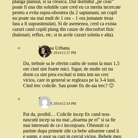
planga plansul, si sa creasca. Dar dormitul „pe ceas”
poate fi una din solutiile care cred eu ca merita incercate
pentru a evita supra-obosirea (la 2 saptamani, un copil
nu poate sta mai mult de 1 ora – 1 ora jumatate treaz
fara a fi suprastimulat). Si de asemenea, cred ca exista
cazuri cand copiii plang din cauze de disconfort fizic
(balonari, reflux, etc, si in acele cazuri solutia e alta).
Printesa Urbana
17 IUNIE 2014/12:27 PM
Da, trebuie sa le oferim cadru de somn la max 1,5
ore cind sint foarte mici. Sigur, de multe ori nu
dorm ca sint prea excitati si intra intr-un cerc
vicios, care in general se regleaza pe la 3-4 luni.
Cind trec colicile. Sau poate fix de-aia trec? 🙂
Stefi
17 IUNIE 2014/12:54 PM
Pai da, posibil… Colicile incep fix cand nou-
nascutii incep sa nu mai „doarma pe ei” si sa fie
mai interesati de ce-i inconjoara. Obisnuit ca
parinte dupa primele zile ca bebe adoarme cand ii
e somn, e usor sa cazi in cercul vicios. Bebele meu