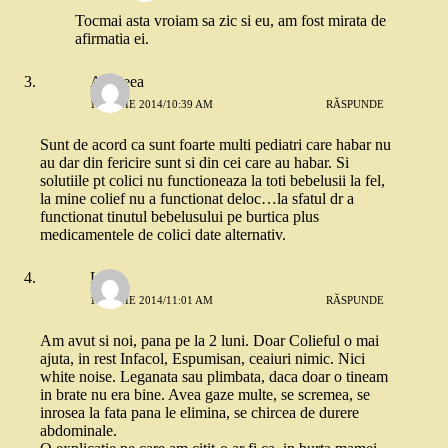
Tocmai asta vroiam sa zic si eu, am fost mirata de
afirmatia ei.
Andreea
17 IUNIE 2014/10:39 AM
RĂSPUNDE
Sunt de acord ca sunt foarte multi pediatri care habar nu
au dar din fericire sunt si din cei care au habar. Si
solutiile pt colici nu functioneaza la toti bebelusii la fel,
la mine colief nu a functionat deloc…la sfatul dr a
functionat tinutul bebelusului pe burtica plus
medicamentele de colici date alternativ.
Liz
17 IUNIE 2014/11:01 AM
RĂSPUNDE
Am avut si noi, pana pe la 2 luni. Doar Colieful o mai
ajuta, in rest Infacol, Espumisan, ceaiuri nimic. Nici
white noise. Leganata sau plimbata, daca doar o tineam
in brate nu era bine. Avea gaze multe, se scremea, se
inrosea la fata pana le elimina, se chircea de durere
abdominale.