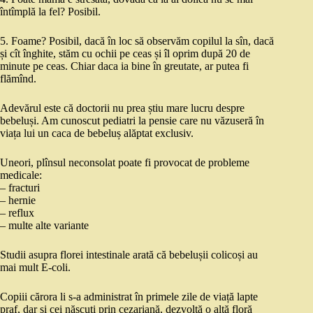
întîmplă la fel? Posibil.
5. Foame? Posibil, dacă în loc să observăm copilul la sîn, dacă
și cît înghite, stăm cu ochii pe ceas și îl oprim după 20 de
minute pe ceas. Chiar daca ia bine în greutate, ar putea fi
flămînd.
Adevărul este că doctorii nu prea știu mare lucru despre
bebeluși. Am cunoscut pediatri la pensie care nu văzuseră în
viața lui un caca de bebeluș alăptat exclusiv.
Uneori, plînsul neconsolat poate fi provocat de probleme
medicale:
– fracturi
– hernie
– reflux
– multe alte variante
Studii asupra florei intestinale arată că bebelușii colicoși au
mai mult E-coli.
Copiii cărora li s-a administrat în primele zile de viață lapte
praf, dar și cei născuți prin cezariană, dezvoltă o altă floră