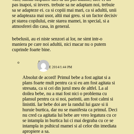
pas inapoi, si invers. trebuie sa ne adaptam noi, trebuie
sa se adapteze ei. ca si copiii mai mari, ca si adultii, unii
se adapteaza mai usor, altii mai greu. si un factor decisiv
pt starea copilului, este starea mamei, in special, si a
atmosferei din casa, in general.
bebelusii, au ei niste senzori ai lor, ne simt intr-o
maniera pe care noi adultii, nici macar nu o putem
cuprinde foarte bine.
Alina
17 IUNIE 2014/1:44 PM
Absolut de acord! Primul bebe a fost agitat si a
plans foarte mult pentru ca si eu am fost agitata si
stresata, ca si cei din jurul meu de altfel. La al
doilea bebe, nu a mai fost nici o problema cu
plansul pentru ca si noi, parintii, am fost calmi si
linistiti. Iar bebe doi are la randul lui gaze si ii
huruie burtica, dar nu se manifesta ca primul. Deci
nu cred ca agitatia lui bebe are vreo legatura cu ce
se intampla in burtica lui ci mai degraba cu ce se
intampla in psihicul mamei si al celor din imediata
apropiere a sa.