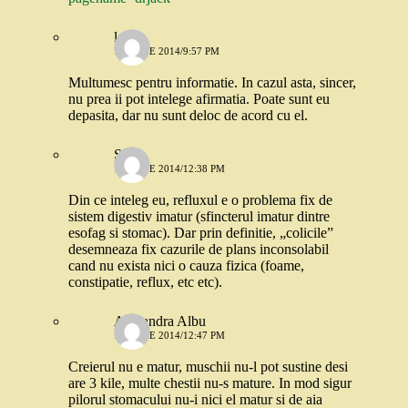
larisa
17 IUNIE 2014/9:57 PM
Multumesc pentru informatie. In cazul asta, sincer,
nu prea ii pot intelege afirmatia. Poate sunt eu
depasita, dar nu sunt deloc de acord cu el.
Stefi
17 IUNIE 2014/12:38 PM
Din ce inteleg eu, refluxul e o problema fix de
sistem digestiv imatur (sfincterul imatur dintre
esofag si stomac). Dar prin definitie, „colicile”
desemneaza fix cazurile de plans inconsolabil
cand nu exista nici o cauza fizica (foame,
constipatie, reflux, etc etc).
Alexandra Albu
17 IUNIE 2014/12:47 PM
Creierul nu e matur, muschii nu-l pot sustine desi
are 3 kile, multe chestii nu-s mature. In mod sigur
pilorul stomacului nu-i nici el matur si de aia