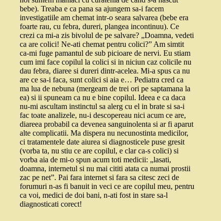
bebe). Treaba e ca pana sa ajungem sa-i facem
investigatiile am chemat intr-o seara salvarea (bebe era
foarte rau, cu febra, dureri, plangea incontinuu). Ce
crezi ca mi-a zis bivolul de pe salvare? „Doamna, vedeti
ca are colici! Ne-ati chemat pentru colici?” Am simtit
ca-mi fuge pamantul de sub picioare de nervi. Eu stiam
cum imi face copilul la colici si in niciun caz colicile nu
dau febra, diaree si dureri dintr-acelea. Mi-a spus ca nu
are ce sa-i faca, sunt colici si aia e… Pediatra cred ca
ma lua de nebuna (mergeam de trei ori pe saptamana la
ea) si ii spuneam ca nu e bine copilul. Ideea e ca daca
nu-mi ascultam instinctul sa alerg cu el in brate si sa-i
fac toate analizele, nu-i descopereau nici acum ce are,
diareea probabil ca devenea sanguinolenta si ar fi aparut
alte complicatii. Ma dispera nu necunostinta medicilor,
ci tratamentele date aiurea si diagnosticele puse gresit
(vorba ta, nu stiu ce are copilul, e clar ca-s colici) si
vorba aia de mi-o spun acum toti medicii: „lasati,
doamna, internetul si nu mai cititi atata ca numai prostii
zac pe net”. Pai fara internet si fara sa citesc zeci de
forumuri n-as fi banuit in veci ce are copilul meu, pentru
ca voi, medici de doi bani, n-ati fost in stare sa-l
diagnosticati corect!