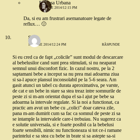
Printesa Urbana
17 IUNIE 2014/12:15 PM
Da, si eu am frustrari asemanatoare legate de
reflux… 🙁
Stefi
17 IUNIE 2014/12:24 PM
RĂSPUNDE
Si eu cred ca de fapt „colicile” sunt modul de descarcare
al bebelusilor cand sunt prea stimulati, si nu neaparat
semnul unui disconfort fizic. In cazul nostru, pe la 2
saptamani bebe a inceput sa nu prea mai adoarma ziua
si sa-l apuce plansul inconsolabil pe la 5-6 seara. Am
gasit atunci un tabel cu durata aproximativa, pe varste,
de cat e un bebe in stare sa stea treaz intre somnurile de
peste zi si m-am orientat dupa el sa-l ajut pe bebe sa
adoarma la intervale regulate. Si la noi a functionat, ca
practic am avut un bebe cu „colici” doar cateva zile,
pana m-am dumirit cum sa fac ca somnul de peste zi sa
se intample la intervalele care-i trebuiau. Nu sugerez ca
e solutie universala, si e foarte posibil ca la bebelusi
foarte sensibili, nimic nu functioneaza si tot ce-i ramane
parintelui e sa stea cu bebe in brate si sa astepte sa-si