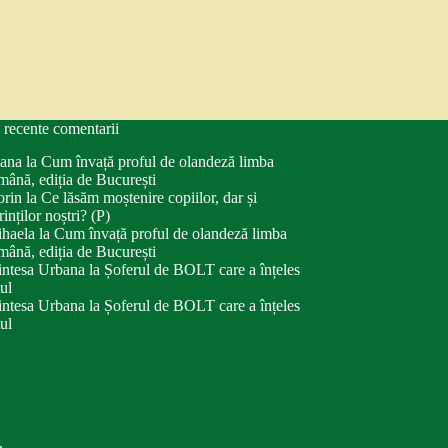
 recente comentarii
ana
la
Cum învață proful de olandeză limba
mână, ediția de București
orin
la
Ce lăsăm moștenire copiilor, dar și
rinților noștri? (P)
haela
la
Cum învață proful de olandeză limba
mână, ediția de București
intesa Urbana
la
Șoferul de BOLT care a înțeles
tul
intesa Urbana
la
Șoferul de BOLT care a înțeles
tul
.