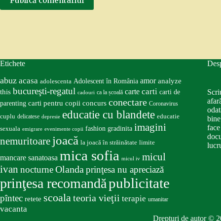
Publică comentariul
Etichete
Des
abuz
acasa
amor
Adolescent în România
analyze
adolescenta
bucureşti-regatul
carte
carti
this
Scri
carti de
ca la școală
cadouri
conectare
afar
carti pentru copii
concurs
parenting
Coronavirus
odat
educatie cu blandete
educatie
cuplu
delicatese
depresie
bine
imagini
face
fashion
gradinita
sexuala
emigrare
evenimente copii
docu
joacă
nemuritoare
la joacă în străinătate
limite
lucru
mica sofia
micul
mancare sanatoasa
micul iv
ivan
nocturne
Olanda
prinţesa nu apreciază
publicitate
prinţesa recomandă
scoala
teoria vieţii
pîntec
terapie
retete
umanitar
vacanta
Drepturi de autor © 2