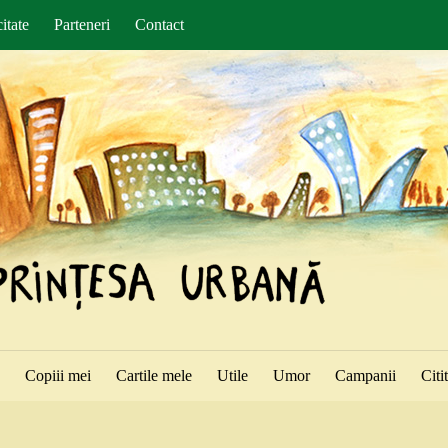
itate
Parteneri
Contact
ă
Copiii mei
Cartile mele
Utile
Umor
Campanii
Citi