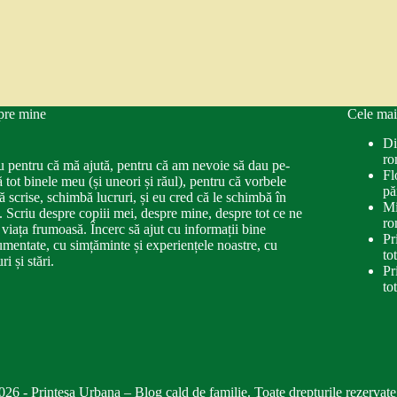
pre mine
Cele mai
Di
ro
u pentru că mă ajută, pentru că am nevoie să dau pe-
Fl
ă tot binele meu (și uneori și răul), pentru că vorbele
pă
ă scrise, schimbă lucruri, și eu cred că le schimbă în
Mi
. Scriu despre copiii mei, despre mine, despre tot ce ne
ro
 viața frumoasă. Încerc să ajut cu informații bine
Pr
mentate, cu simțăminte și experiențele noastre, cu
to
ri și stări.
Pr
to
026 - Printesa Urbana – Blog cald de familie. Toate drepturile rezervate