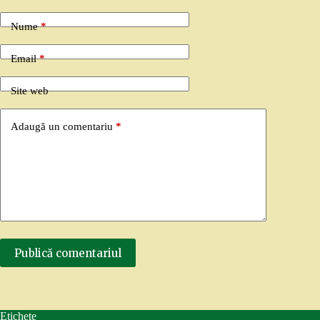
Nume
*
Email
*
Site web
Adaugă un comentariu
*
Publică comentariul
Etichete