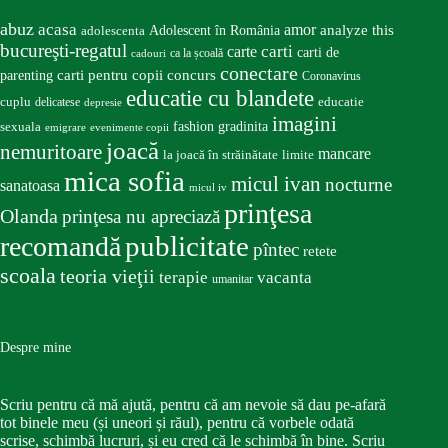
abuz
acasa
amor
Adolescent în România
analyze this
adolescenta
bucureşti-regatul
carte
carti
carti de
ca la școală
cadouri
conectare
carti pentru copii
concurs
parenting
Coronavirus
educatie cu blandete
educatie
cuplu
delicatese
depresie
imagini
fashion
gradinita
sexuala
emigrare
evenimente copii
joacă
nemuritoare
mancare
la joacă în străinătate
limite
mica sofia
micul ivan
nocturne
sanatoasa
micul iv
prinţesa
Olanda
prinţesa nu apreciază
publicitate
recomandă
pîntec
retete
scoala
teoria vieţii
terapie
vacanta
umanitar
Despre mine
Scriu pentru că mă ajută, pentru că am nevoie să dau pe-afară
tot binele meu (și uneori și răul), pentru că vorbele odată
scrise, schimbă lucruri, și eu cred că le schimbă în bine. Scriu