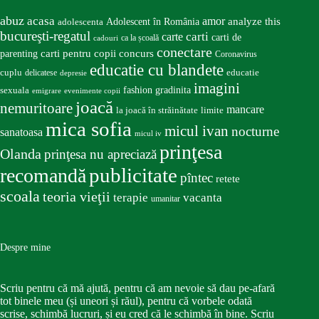
abuz
acasa
amor
Adolescent în România
analyze this
adolescenta
bucureşti-regatul
carte
carti
carti de
ca la școală
cadouri
conectare
carti pentru copii
concurs
parenting
Coronavirus
educatie cu blandete
educatie
cuplu
delicatese
depresie
imagini
fashion
gradinita
sexuala
emigrare
evenimente copii
joacă
nemuritoare
mancare
la joacă în străinătate
limite
mica sofia
micul ivan
nocturne
sanatoasa
micul iv
prinţesa
Olanda
prinţesa nu apreciază
publicitate
recomandă
pîntec
retete
scoala
teoria vieţii
terapie
vacanta
umanitar
Despre mine
Scriu pentru că mă ajută, pentru că am nevoie să dau pe-afară
tot binele meu (și uneori și răul), pentru că vorbele odată
scrise, schimbă lucruri, și eu cred că le schimbă în bine. Scriu