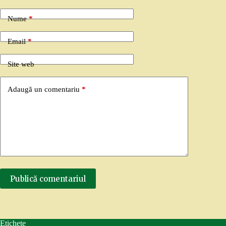
Nume
*
Email
*
Site web
Adaugă un comentariu
*
Publică comentariul
Etichete