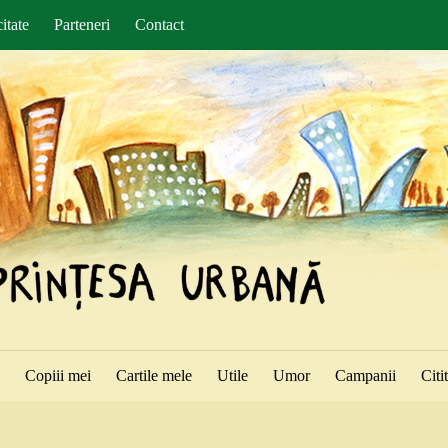
itate
Parteneri
Contact
ă
Copiii mei
Cartile mele
Utile
Umor
Campanii
Citi