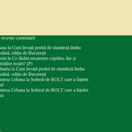
 recente comentarii
ana
la
Cum învață proful de olandeză limba
mână, ediția de București
orin
la
Ce lăsăm moștenire copiilor, dar și
rinților noștri? (P)
haela
la
Cum învață proful de olandeză limba
mână, ediția de București
intesa Urbana
la
Șoferul de BOLT care a înțeles
tul
intesa Urbana
la
Șoferul de BOLT care a înțeles
tul
.