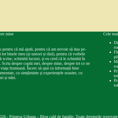
pre mine
Cele mai
Di
ro
u pentru că mă ajută, pentru că am nevoie să dau pe-
Fl
ă tot binele meu (și uneori și răul), pentru că vorbele
pă
ă scrise, schimbă lucruri, și eu cred că le schimbă în
Mi
. Scriu despre copiii mei, despre mine, despre tot ce ne
ro
 viața frumoasă. Încerc să ajut cu informații bine
Pr
mentate, cu simțăminte și experiențele noastre, cu
to
ri și stări.
Pr
to
026 - Printesa Urbana – Blog cald de familie. Toate drepturile rezervate