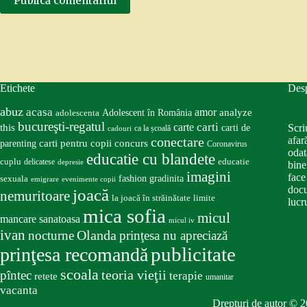
Publică comentariul
Etichete
Des
abuz
acasa
amor
Adolescent în România
analyze
adolescenta
bucureşti-regatul
carte
carti
this
Scri
carti de
ca la școală
cadouri
conectare
afar
carti pentru copii
concurs
parenting
Coronavirus
odat
educatie cu blandete
educatie
cuplu
delicatese
depresie
bine
imagini
face
fashion
gradinita
sexuala
emigrare
evenimente copii
docu
joacă
nemuritoare
la joacă în străinătate
limite
lucru
mica sofia
micul
mancare sanatoasa
micul iv
ivan
nocturne
Olanda
prinţesa nu apreciază
publicitate
prinţesa recomandă
scoala
teoria vieţii
pîntec
terapie
retete
umanitar
vacanta
Drepturi de autor © 2