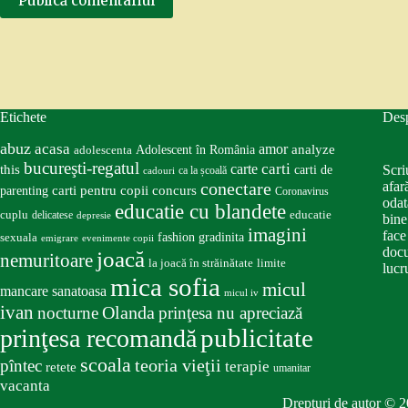
Publică comentariul
Etichete
Des
abuz
acasa
amor
Adolescent în România
analyze
adolescenta
bucureşti-regatul
carte
carti
this
Scri
carti de
ca la școală
cadouri
conectare
afar
carti pentru copii
concurs
parenting
Coronavirus
odat
educatie cu blandete
educatie
cuplu
delicatese
depresie
bine
imagini
face
fashion
gradinita
sexuala
emigrare
evenimente copii
docu
joacă
nemuritoare
la joacă în străinătate
limite
lucru
mica sofia
micul
mancare sanatoasa
micul iv
ivan
nocturne
Olanda
prinţesa nu apreciază
publicitate
prinţesa recomandă
scoala
teoria vieţii
pîntec
terapie
retete
umanitar
vacanta
Drepturi de autor © 2