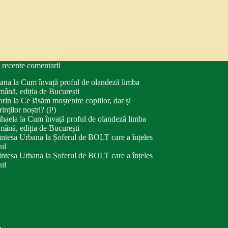
 recente comentarii
ana
la
Cum învață proful de olandeză limba
mână, ediția de București
orin
la
Ce lăsăm moștenire copiilor, dar și
rinților noștri? (P)
haela
la
Cum învață proful de olandeză limba
mână, ediția de București
intesa Urbana
la
Șoferul de BOLT care a înțeles
tul
intesa Urbana
la
Șoferul de BOLT care a înțeles
tul
.