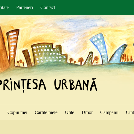
itate
Parteneri
Contact
ă
Copiii mei
Cartile mele
Utile
Umor
Campanii
Citi