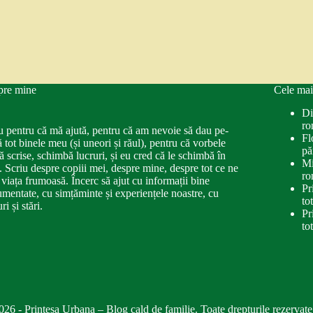
pre mine
Cele mai
Di
ro
u pentru că mă ajută, pentru că am nevoie să dau pe-
Fl
ă tot binele meu (și uneori și răul), pentru că vorbele
pă
ă scrise, schimbă lucruri, și eu cred că le schimbă în
Mi
. Scriu despre copiii mei, despre mine, despre tot ce ne
ro
 viața frumoasă. Încerc să ajut cu informații bine
Pr
mentate, cu simțăminte și experiențele noastre, cu
to
ri și stări.
Pr
to
026 - Printesa Urbana – Blog cald de familie. Toate drepturile rezervate