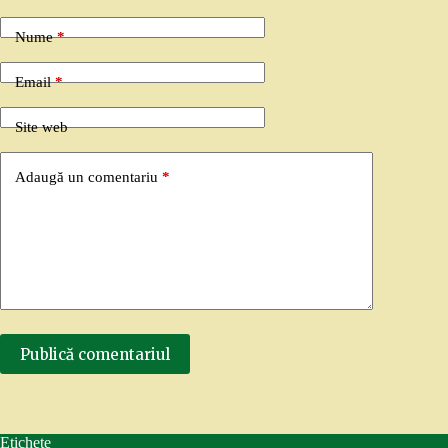
Nume
*
Email
*
Site web
Adaugă un comentariu
*
Publică comentariul
Etichete