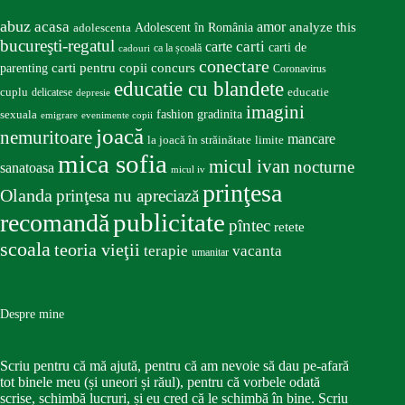
abuz
acasa
amor
Adolescent în România
analyze this
adolescenta
bucureşti-regatul
carte
carti
carti de
ca la școală
cadouri
conectare
carti pentru copii
concurs
parenting
Coronavirus
educatie cu blandete
educatie
cuplu
delicatese
depresie
imagini
fashion
gradinita
sexuala
emigrare
evenimente copii
joacă
nemuritoare
mancare
la joacă în străinătate
limite
mica sofia
micul ivan
nocturne
sanatoasa
micul iv
prinţesa
Olanda
prinţesa nu apreciază
publicitate
recomandă
pîntec
retete
scoala
teoria vieţii
terapie
vacanta
umanitar
Despre mine
Scriu pentru că mă ajută, pentru că am nevoie să dau pe-afară
tot binele meu (și uneori și răul), pentru că vorbele odată
scrise, schimbă lucruri, și eu cred că le schimbă în bine. Scriu