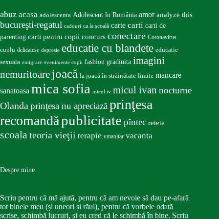
abuz
acasa
amor
Adolescent în România
analyze this
adolescenta
bucureşti-regatul
carte
carti
carti de
ca la școală
cadouri
conectare
carti pentru copii
concurs
parenting
Coronavirus
educatie cu blandete
educatie
cuplu
delicatese
depresie
imagini
fashion
gradinita
sexuala
emigrare
evenimente copii
joacă
nemuritoare
mancare
la joacă în străinătate
limite
mica sofia
micul ivan
nocturne
sanatoasa
micul iv
prinţesa
Olanda
prinţesa nu apreciază
publicitate
recomandă
pîntec
retete
scoala
teoria vieţii
terapie
vacanta
umanitar
Despre mine
Scriu pentru că mă ajută, pentru că am nevoie să dau pe-afară
tot binele meu (și uneori și răul), pentru că vorbele odată
scrise, schimbă lucruri, și eu cred că le schimbă în bine. Scriu