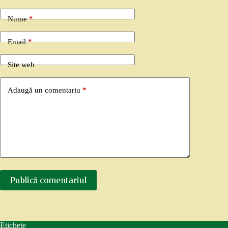
Nume
*
Email
*
Site web
Adaugă un comentariu
*
Publică comentariul
Etichete