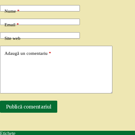
Nume
*
Email
*
Site web
Adaugă un comentariu
*
Publică comentariul
Etichete