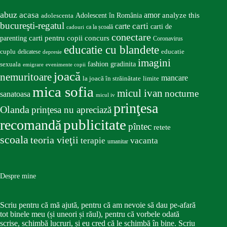
abuz
acasa
amor
Adolescent în România
analyze this
adolescenta
bucureşti-regatul
carte
carti
carti de
ca la școală
cadouri
conectare
carti pentru copii
concurs
parenting
Coronavirus
educatie cu blandete
educatie
cuplu
delicatese
depresie
imagini
fashion
gradinita
sexuala
emigrare
evenimente copii
joacă
nemuritoare
mancare
la joacă în străinătate
limite
mica sofia
micul ivan
nocturne
sanatoasa
micul iv
prinţesa
Olanda
prinţesa nu apreciază
publicitate
recomandă
pîntec
retete
scoala
teoria vieţii
terapie
vacanta
umanitar
Despre mine
Scriu pentru că mă ajută, pentru că am nevoie să dau pe-afară
tot binele meu (și uneori și răul), pentru că vorbele odată
scrise, schimbă lucruri, și eu cred că le schimbă în bine. Scriu