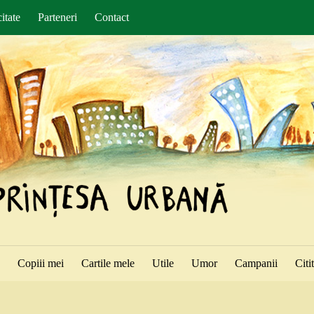
itate
Parteneri
Contact
ă
Copiii mei
Cartile mele
Utile
Umor
Campanii
Citi