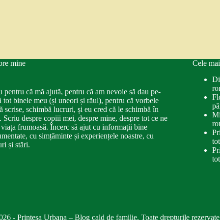
pre mine
Cele mai
Di
ro
u pentru că mă ajută, pentru că am nevoie să dau pe-
Fl
ă tot binele meu (și uneori și răul), pentru că vorbele
pă
ă scrise, schimbă lucruri, și eu cred că le schimbă în
Mi
. Scriu despre copiii mei, despre mine, despre tot ce ne
ro
 viața frumoasă. Încerc să ajut cu informații bine
Pr
mentate, cu simțăminte și experiențele noastre, cu
to
ri și stări.
Pr
to
026 - Printesa Urbana – Blog cald de familie. Toate drepturile rezervate