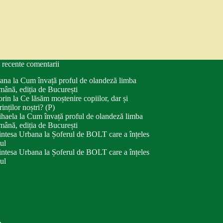
 recente comentarii
ana
la
Cum învață proful de olandeză limba
mână, ediția de București
orin
la
Ce lăsăm moștenire copiilor, dar și
rinților noștri? (P)
haela
la
Cum învață proful de olandeză limba
mână, ediția de București
intesa Urbana
la
Șoferul de BOLT care a înțeles
tul
intesa Urbana
la
Șoferul de BOLT care a înțeles
tul
.