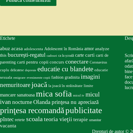
Publică comentariul
Etichete
Des
abuz
acasa
amor
Adolescent în România
analyze
adolescenta
bucureşti-regatul
carte
carti
this
Scri
carti de
ca la școală
cadouri
conectare
afar
carti pentru copii
concurs
parenting
Coronavirus
odat
educatie cu blandete
educatie
cuplu
delicatese
depresie
bine
imagini
face
fashion
gradinita
sexuala
emigrare
evenimente copii
docu
joacă
nemuritoare
la joacă în străinătate
limite
lucru
mica sofia
micul
mancare sanatoasa
micul iv
ivan
nocturne
Olanda
prinţesa nu apreciază
publicitate
prinţesa recomandă
scoala
teoria vieţii
pîntec
terapie
retete
umanitar
vacanta
Drepturi de autor © 2