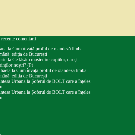
 recente comentarii
ana
la
Cum învață proful de olandeză limba
mână, ediția de București
orin
la
Ce lăsăm moștenire copiilor, dar și
rinților noștri? (P)
haela
la
Cum învață proful de olandeză limba
mână, ediția de București
intesa Urbana
la
Șoferul de BOLT care a înțeles
tul
intesa Urbana
la
Șoferul de BOLT care a înțeles
tul
.