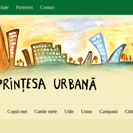
itate
Parteneri
Contact
ă
Copiii mei
Cartile mele
Utile
Umor
Campanii
Citi