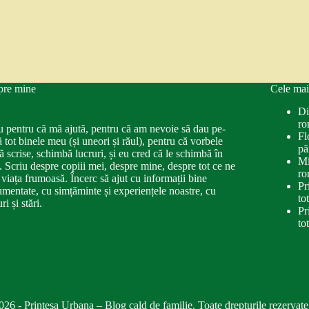
pre mine
Cele mai
Di
ro
u pentru că mă ajută, pentru că am nevoie să dau pe-
Fl
ă tot binele meu (și uneori și răul), pentru că vorbele
pă
ă scrise, schimbă lucruri, și eu cred că le schimbă în
Mi
. Scriu despre copiii mei, despre mine, despre tot ce ne
ro
 viața frumoasă. Încerc să ajut cu informații bine
Pr
mentate, cu simțăminte și experiențele noastre, cu
to
ri și stări.
Pr
to
026 - Printesa Urbana – Blog cald de familie. Toate drepturile rezervate