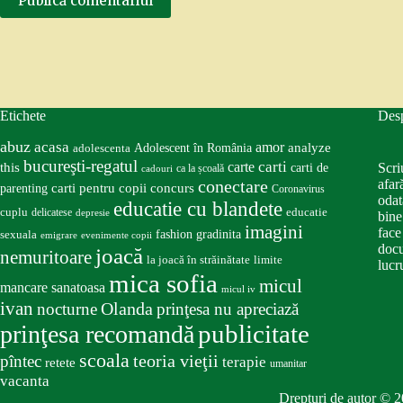
Publică comentariul
Etichete
Des
abuz
acasa
amor
Adolescent în România
analyze
adolescenta
bucureşti-regatul
carte
carti
this
Scri
carti de
ca la școală
cadouri
conectare
afar
carti pentru copii
concurs
parenting
Coronavirus
odat
educatie cu blandete
educatie
cuplu
delicatese
depresie
bine
imagini
face
fashion
gradinita
sexuala
emigrare
evenimente copii
docu
joacă
nemuritoare
la joacă în străinătate
limite
lucru
mica sofia
micul
mancare sanatoasa
micul iv
ivan
nocturne
Olanda
prinţesa nu apreciază
publicitate
prinţesa recomandă
scoala
teoria vieţii
pîntec
terapie
retete
umanitar
vacanta
Drepturi de autor © 2