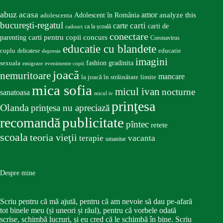
abuz
acasa
amor
Adolescent în România
analyze this
adolescenta
bucureşti-regatul
carte
carti
carti de
ca la școală
cadouri
conectare
carti pentru copii
concurs
parenting
Coronavirus
educatie cu blandete
educatie
cuplu
delicatese
depresie
imagini
fashion
gradinita
sexuala
emigrare
evenimente copii
joacă
nemuritoare
mancare
la joacă în străinătate
limite
mica sofia
micul ivan
nocturne
sanatoasa
micul iv
prinţesa
Olanda
prinţesa nu apreciază
publicitate
recomandă
pîntec
retete
scoala
teoria vieţii
terapie
vacanta
umanitar
Despre mine
Scriu pentru că mă ajută, pentru că am nevoie să dau pe-afară
tot binele meu (și uneori și răul), pentru că vorbele odată
scrise, schimbă lucruri, și eu cred că le schimbă în bine. Scriu