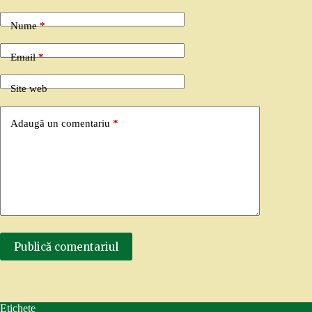
Nume
*
Email
*
Site web
Adaugă un comentariu
*
Publică comentariul
Etichete