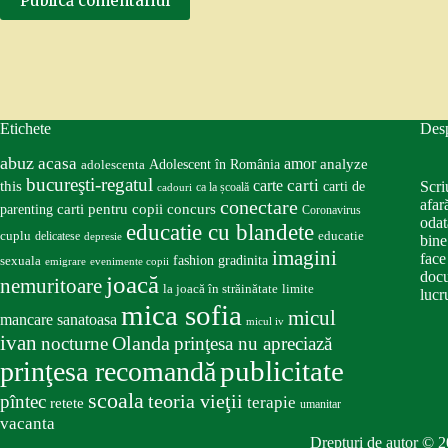
Publică comentariul
Etichete
Des
abuz
acasa
amor
Adolescent în România
analyze
adolescenta
bucureşti-regatul
carte
carti
this
Scri
carti de
ca la școală
cadouri
conectare
afar
carti pentru copii
concurs
parenting
Coronavirus
odat
educatie cu blandete
educatie
cuplu
delicatese
depresie
bine
imagini
face
fashion
gradinita
sexuala
emigrare
evenimente copii
docu
joacă
nemuritoare
la joacă în străinătate
limite
lucru
mica sofia
micul
mancare sanatoasa
micul iv
ivan
nocturne
Olanda
prinţesa nu apreciază
publicitate
prinţesa recomandă
scoala
teoria vieţii
pîntec
terapie
retete
umanitar
vacanta
Drepturi de autor © 2