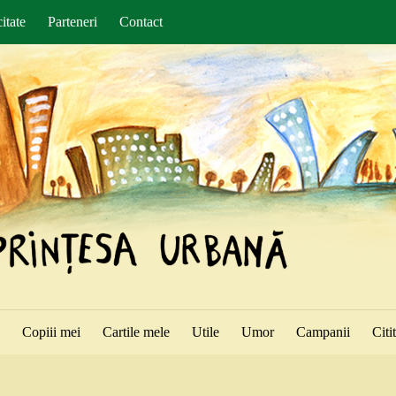
itate
Parteneri
Contact
ă
Copiii mei
Cartile mele
Utile
Umor
Campanii
Citi