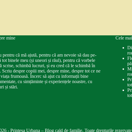
pre mine
Cele mai
Di
ro
u pentru că mă ajută, pentru că am nevoie să dau pe-
Fl
ă tot binele meu (și uneori și răul), pentru că vorbele
pă
ă scrise, schimbă lucruri, și eu cred că le schimbă în
Mi
. Scriu despre copiii mei, despre mine, despre tot ce ne
ro
 viața frumoasă. Încerc să ajut cu informații bine
Pr
mentate, cu simțăminte și experiențele noastre, cu
to
ri și stări.
Pr
to
026 - Printesa Urbana – Blog cald de familie. Toate drepturile rezervate