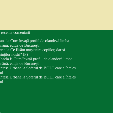
 recente comentarii
ana
la
Cum învață proful de olandeză limba
mână, ediția de București
orin
la
Ce lăsăm moștenire copiilor, dar și
rinților noștri? (P)
haela
la
Cum învață proful de olandeză limba
mână, ediția de București
intesa Urbana
la
Șoferul de BOLT care a înțeles
tul
intesa Urbana
la
Șoferul de BOLT care a înțeles
tul
.