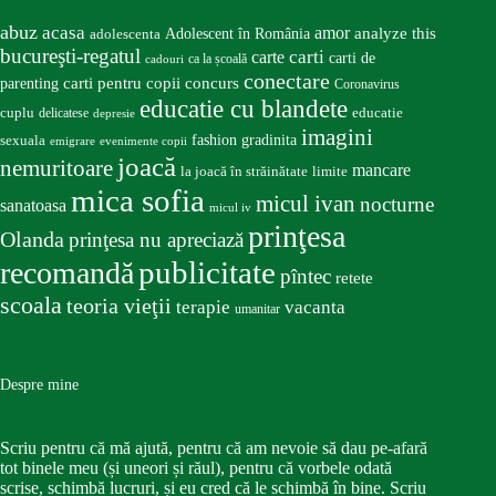
abuz
acasa
amor
Adolescent în România
analyze this
adolescenta
bucureşti-regatul
carte
carti
carti de
ca la școală
cadouri
conectare
carti pentru copii
concurs
parenting
Coronavirus
educatie cu blandete
educatie
cuplu
delicatese
depresie
imagini
fashion
gradinita
sexuala
emigrare
evenimente copii
joacă
nemuritoare
mancare
la joacă în străinătate
limite
mica sofia
micul ivan
nocturne
sanatoasa
micul iv
prinţesa
Olanda
prinţesa nu apreciază
publicitate
recomandă
pîntec
retete
scoala
teoria vieţii
terapie
vacanta
umanitar
Despre mine
Scriu pentru că mă ajută, pentru că am nevoie să dau pe-afară
tot binele meu (și uneori și răul), pentru că vorbele odată
scrise, schimbă lucruri, și eu cred că le schimbă în bine. Scriu