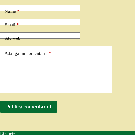
Nume
*
Email
*
Site web
Adaugă un comentariu
*
Publică comentariul
Etichete