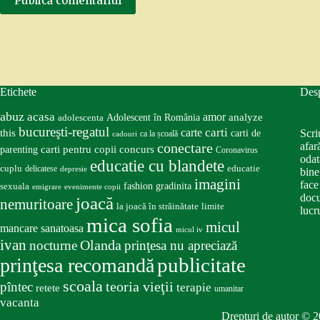
Publică comentariul
Etichete
Des
abuz
acasa
amor
Adolescent în România
analyze
adolescenta
bucureşti-regatul
carte
carti
this
Scri
carti de
ca la școală
cadouri
conectare
afar
carti pentru copii
concurs
parenting
Coronavirus
odat
educatie cu blandete
educatie
cuplu
delicatese
depresie
bine
imagini
face
fashion
gradinita
sexuala
emigrare
evenimente copii
docu
joacă
nemuritoare
la joacă în străinătate
limite
lucru
mica sofia
micul
mancare sanatoasa
micul iv
ivan
nocturne
Olanda
prinţesa nu apreciază
publicitate
prinţesa recomandă
scoala
teoria vieţii
pîntec
terapie
retete
umanitar
vacanta
Drepturi de autor © 2