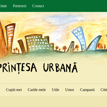
itate
Parteneri
Contact
ă
Copiii mei
Cartile mele
Utile
Umor
Campanii
Citi