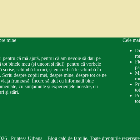
pre mine
Cele mai
Di
ro
u pentru că mă ajută, pentru că am nevoie să dau pe-
Fl
ă tot binele meu (și uneori și răul), pentru că vorbele
pă
ă scrise, schimbă lucruri, și eu cred că le schimbă în
Mi
. Scriu despre copiii mei, despre mine, despre tot ce ne
ro
 viața frumoasă. Încerc să ajut cu informații bine
Pr
mentate, cu simțăminte și experiențele noastre, cu
to
ri și stări.
Pr
to
026 - Printesa Urbana – Blog cald de familie. Toate drepturile rezervate