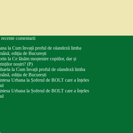
 recente comentarii
ana
la
Cum învață proful de olandeză limba
mână, ediția de București
orin
la
Ce lăsăm moștenire copiilor, dar și
rinților noștri? (P)
haela
la
Cum învață proful de olandeză limba
mână, ediția de București
intesa Urbana
la
Șoferul de BOLT care a înțeles
tul
intesa Urbana
la
Șoferul de BOLT care a înțeles
tul
.