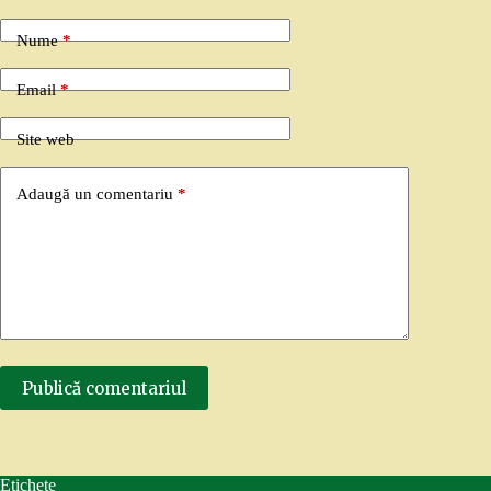
Nume
*
Email
*
Site web
Adaugă un comentariu
*
Publică comentariul
Etichete