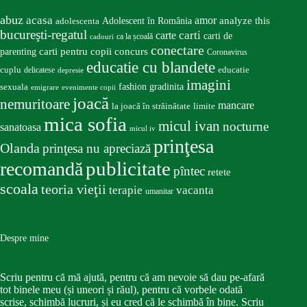
abuz
acasa
amor
Adolescent în România
analyze this
adolescenta
bucureşti-regatul
carte
carti
carti de
ca la școală
cadouri
conectare
carti pentru copii
concurs
parenting
Coronavirus
educatie cu blandete
educatie
cuplu
delicatese
depresie
imagini
fashion
gradinita
sexuala
emigrare
evenimente copii
joacă
nemuritoare
mancare
la joacă în străinătate
limite
mica sofia
micul ivan
nocturne
sanatoasa
micul iv
prinţesa
Olanda
prinţesa nu apreciază
publicitate
recomandă
pîntec
retete
scoala
teoria vieţii
terapie
vacanta
umanitar
Despre mine
Scriu pentru că mă ajută, pentru că am nevoie să dau pe-afară
tot binele meu (și uneori și răul), pentru că vorbele odată
scrise, schimbă lucruri, și eu cred că le schimbă în bine. Scriu