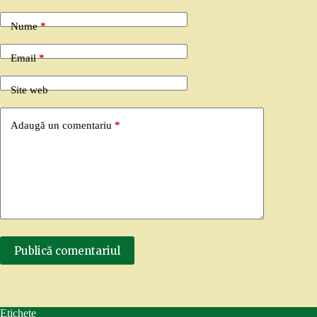
Nume
*
Email
*
Site web
Adaugă un comentariu
*
Publică comentariul
Etichete