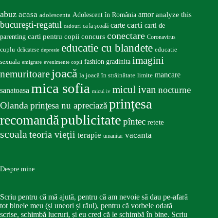
abuz
acasa
amor
Adolescent în România
analyze this
adolescenta
bucureşti-regatul
carte
carti
carti de
ca la școală
cadouri
conectare
carti pentru copii
concurs
parenting
Coronavirus
educatie cu blandete
educatie
cuplu
delicatese
depresie
imagini
fashion
gradinita
sexuala
emigrare
evenimente copii
joacă
nemuritoare
mancare
la joacă în străinătate
limite
mica sofia
micul ivan
nocturne
sanatoasa
micul iv
prinţesa
Olanda
prinţesa nu apreciază
publicitate
recomandă
pîntec
retete
scoala
teoria vieţii
terapie
vacanta
umanitar
Despre mine
Scriu pentru că mă ajută, pentru că am nevoie să dau pe-afară
tot binele meu (și uneori și răul), pentru că vorbele odată
scrise, schimbă lucruri, și eu cred că le schimbă în bine. Scriu