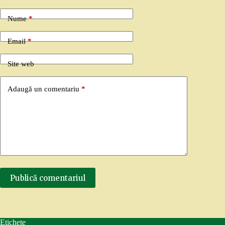
Nume
*
Email
*
Site web
Adaugă un comentariu
*
Publică comentariul
Etichete