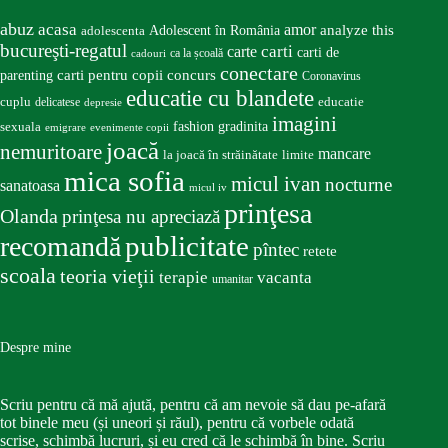
abuz
acasa
amor
Adolescent în România
analyze this
adolescenta
bucureşti-regatul
carte
carti
carti de
ca la școală
cadouri
conectare
carti pentru copii
concurs
parenting
Coronavirus
educatie cu blandete
educatie
cuplu
delicatese
depresie
imagini
fashion
gradinita
sexuala
emigrare
evenimente copii
joacă
nemuritoare
mancare
la joacă în străinătate
limite
mica sofia
micul ivan
nocturne
sanatoasa
micul iv
prinţesa
Olanda
prinţesa nu apreciază
publicitate
recomandă
pîntec
retete
scoala
teoria vieţii
terapie
vacanta
umanitar
Despre mine
Scriu pentru că mă ajută, pentru că am nevoie să dau pe-afară
tot binele meu (și uneori și răul), pentru că vorbele odată
scrise, schimbă lucruri, și eu cred că le schimbă în bine. Scriu