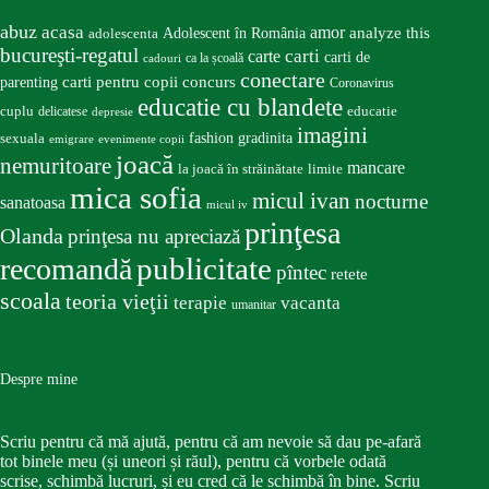
abuz
acasa
amor
Adolescent în România
analyze this
adolescenta
bucureşti-regatul
carte
carti
carti de
ca la școală
cadouri
conectare
carti pentru copii
concurs
parenting
Coronavirus
educatie cu blandete
educatie
cuplu
delicatese
depresie
imagini
fashion
gradinita
sexuala
emigrare
evenimente copii
joacă
nemuritoare
mancare
la joacă în străinătate
limite
mica sofia
micul ivan
nocturne
sanatoasa
micul iv
prinţesa
Olanda
prinţesa nu apreciază
publicitate
recomandă
pîntec
retete
scoala
teoria vieţii
terapie
vacanta
umanitar
Despre mine
Scriu pentru că mă ajută, pentru că am nevoie să dau pe-afară
tot binele meu (și uneori și răul), pentru că vorbele odată
scrise, schimbă lucruri, și eu cred că le schimbă în bine. Scriu