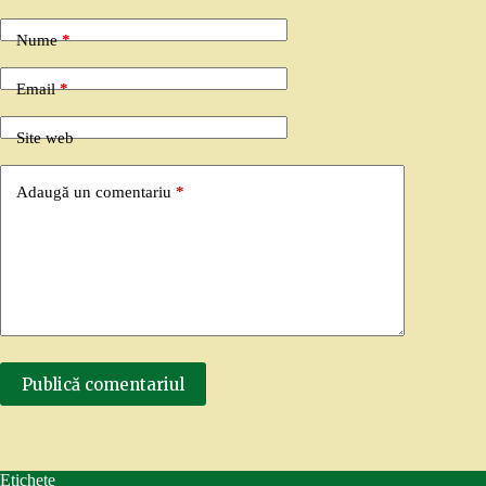
Nume
*
Email
*
Site web
Adaugă un comentariu
*
Publică comentariul
Etichete