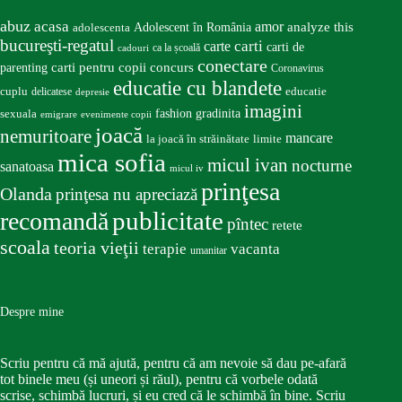
abuz
acasa
amor
Adolescent în România
analyze this
adolescenta
bucureşti-regatul
carte
carti
carti de
ca la școală
cadouri
conectare
carti pentru copii
concurs
parenting
Coronavirus
educatie cu blandete
educatie
cuplu
delicatese
depresie
imagini
fashion
gradinita
sexuala
emigrare
evenimente copii
joacă
nemuritoare
mancare
la joacă în străinătate
limite
mica sofia
micul ivan
nocturne
sanatoasa
micul iv
prinţesa
Olanda
prinţesa nu apreciază
publicitate
recomandă
pîntec
retete
scoala
teoria vieţii
terapie
vacanta
umanitar
Despre mine
Scriu pentru că mă ajută, pentru că am nevoie să dau pe-afară
tot binele meu (și uneori și răul), pentru că vorbele odată
scrise, schimbă lucruri, și eu cred că le schimbă în bine. Scriu