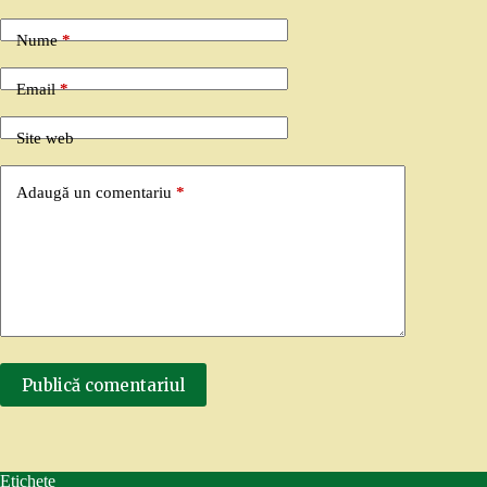
Nume
*
Email
*
Site web
Adaugă un comentariu
*
Publică comentariul
Etichete