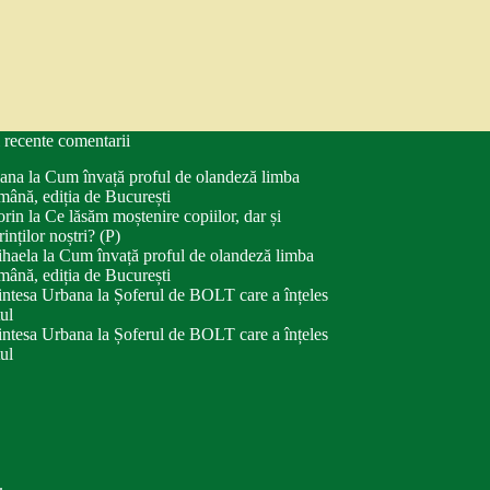
 recente comentarii
ana
la
Cum învață proful de olandeză limba
mână, ediția de București
orin
la
Ce lăsăm moștenire copiilor, dar și
rinților noștri? (P)
haela
la
Cum învață proful de olandeză limba
mână, ediția de București
intesa Urbana
la
Șoferul de BOLT care a înțeles
tul
intesa Urbana
la
Șoferul de BOLT care a înțeles
tul
.