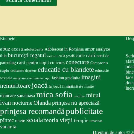
Publică comentariul
Etichete
Des
abuz
acasa
amor
Adolescent în România
analyze
adolescenta
bucureşti-regatul
carte
carti
this
Scri
carti de
ca la școală
cadouri
conectare
afar
carti pentru copii
concurs
parenting
Coronavirus
odat
educatie cu blandete
educatie
cuplu
delicatese
depresie
bine
imagini
face
fashion
gradinita
sexuala
emigrare
evenimente copii
docu
joacă
nemuritoare
la joacă în străinătate
limite
lucru
mica sofia
micul
mancare sanatoasa
micul iv
ivan
nocturne
Olanda
prinţesa nu apreciază
publicitate
prinţesa recomandă
scoala
teoria vieţii
pîntec
terapie
retete
umanitar
vacanta
Drepturi de autor © 2