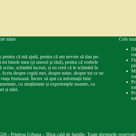
pre mine
Cele mai
Di
ro
u pentru că mă ajută, pentru că am nevoie să dau pe-
Fl
ă tot binele meu (și uneori și răul), pentru că vorbele
pă
ă scrise, schimbă lucruri, și eu cred că le schimbă în
Mi
. Scriu despre copiii mei, despre mine, despre tot ce ne
ro
 viața frumoasă. Încerc să ajut cu informații bine
Pr
mentate, cu simțăminte și experiențele noastre, cu
to
ri și stări.
Pr
to
026 - Printesa Urbana – Blog cald de familie. Toate drepturile rezervate