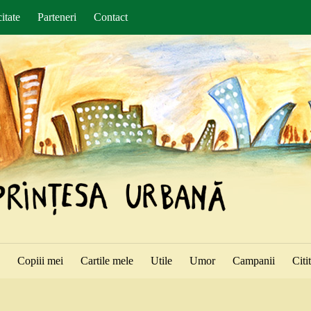
itate
Parteneri
Contact
ă
Copiii mei
Cartile mele
Utile
Umor
Campanii
Citi