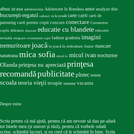
abuz
acasa
amor
Adolescent în România
analyze this
adolescenta
bucureşti-regatul
carte
carti
carti de
ca la școală
cadouri
conectare
carti pentru copii
concurs
parenting
Coronavirus
educatie cu blandete
educatie
cuplu
delicatese
depresie
imagini
fashion
gradinita
sexuala
emigrare
evenimente copii
joacă
nemuritoare
mancare
la joacă în străinătate
limite
mica sofia
micul ivan
nocturne
sanatoasa
micul iv
prinţesa
Olanda
prinţesa nu apreciază
publicitate
recomandă
pîntec
retete
scoala
teoria vieţii
terapie
vacanta
umanitar
Despre mine
Scriu pentru că mă ajută, pentru că am nevoie să dau pe-afară
tot binele meu (și uneori și răul), pentru că vorbele odată
scrise, schimbă lucruri, și eu cred că le schimbă în bine. Scriu