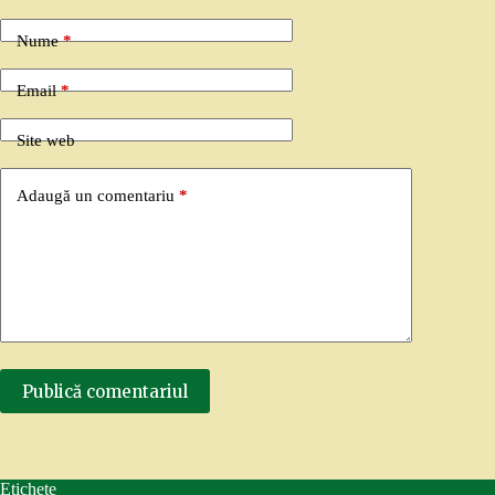
Nume
*
Email
*
Site web
Adaugă un comentariu
*
Publică comentariul
Etichete