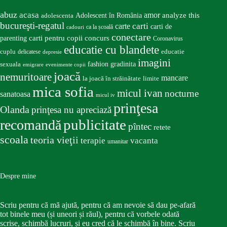
abuz
acasa
amor
Adolescent în România
analyze this
adolescenta
bucureşti-regatul
carte
carti
carti de
ca la școală
cadouri
conectare
carti pentru copii
concurs
parenting
Coronavirus
educatie cu blandete
educatie
cuplu
delicatese
depresie
imagini
fashion
gradinita
sexuala
emigrare
evenimente copii
joacă
nemuritoare
mancare
la joacă în străinătate
limite
mica sofia
micul ivan
nocturne
sanatoasa
micul iv
prinţesa
Olanda
prinţesa nu apreciază
publicitate
recomandă
pîntec
retete
scoala
teoria vieţii
terapie
vacanta
umanitar
Despre mine
Scriu pentru că mă ajută, pentru că am nevoie să dau pe-afară
tot binele meu (și uneori și răul), pentru că vorbele odată
scrise, schimbă lucruri, și eu cred că le schimbă în bine. Scriu