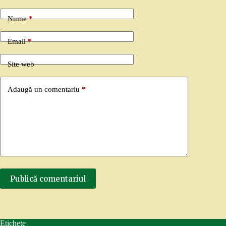
Nume
*
Email
*
Site web
Adaugă un comentariu
*
Publică comentariul
Etichete