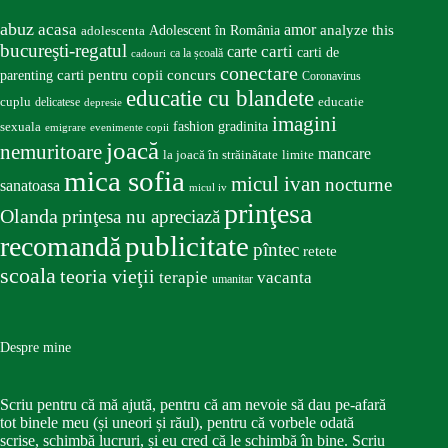
abuz
acasa
amor
Adolescent în România
analyze this
adolescenta
bucureşti-regatul
carte
carti
carti de
ca la școală
cadouri
conectare
carti pentru copii
concurs
parenting
Coronavirus
educatie cu blandete
educatie
cuplu
delicatese
depresie
imagini
fashion
gradinita
sexuala
emigrare
evenimente copii
joacă
nemuritoare
mancare
la joacă în străinătate
limite
mica sofia
micul ivan
nocturne
sanatoasa
micul iv
prinţesa
Olanda
prinţesa nu apreciază
publicitate
recomandă
pîntec
retete
scoala
teoria vieţii
terapie
vacanta
umanitar
Despre mine
Scriu pentru că mă ajută, pentru că am nevoie să dau pe-afară
tot binele meu (și uneori și răul), pentru că vorbele odată
scrise, schimbă lucruri, și eu cred că le schimbă în bine. Scriu