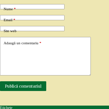
Nume
*
Email
*
Site web
Adaugă un comentariu
*
Publică comentariul
Etichete