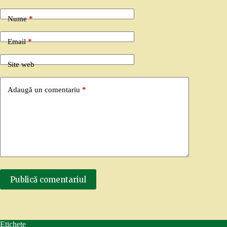
Nume
*
Email
*
Site web
Adaugă un comentariu
*
Publică comentariul
Etichete