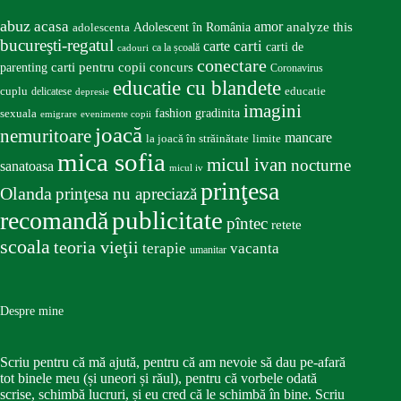
abuz
acasa
amor
Adolescent în România
analyze this
adolescenta
bucureşti-regatul
carte
carti
carti de
ca la școală
cadouri
conectare
carti pentru copii
concurs
parenting
Coronavirus
educatie cu blandete
educatie
cuplu
delicatese
depresie
imagini
fashion
gradinita
sexuala
emigrare
evenimente copii
joacă
nemuritoare
mancare
la joacă în străinătate
limite
mica sofia
micul ivan
nocturne
sanatoasa
micul iv
prinţesa
Olanda
prinţesa nu apreciază
publicitate
recomandă
pîntec
retete
scoala
teoria vieţii
terapie
vacanta
umanitar
Despre mine
Scriu pentru că mă ajută, pentru că am nevoie să dau pe-afară
tot binele meu (și uneori și răul), pentru că vorbele odată
scrise, schimbă lucruri, și eu cred că le schimbă în bine. Scriu