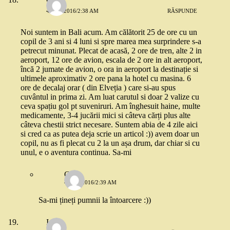
4 MAI 2016/2:38 AM
RĂSPUNDE
Noi suntem in Bali acum. Am călătorit 25 de ore cu un
copil de 3 ani si 4 luni si spre marea mea surprindere s-a
petrecut minunat. Plecat de acasă, 2 ore de tren, alte 2 in
aeroport, 12 ore de avion, escala de 2 ore in alt aeroport,
încă 2 jumate de avion, o ora in aeroport la destinație si
ultimele aproximativ 2 ore pana la hotel cu masina. 6
ore de decalaj orar ( din Elveția ) care si-au spus
cuvântul in prima zi. Am luat carutul si doar 2 valize cu
ceva spațiu gol pt suveniruri. Am înghesuit haine, multe
medicamente, 3-4 jucării mici si câteva cărți plus alte
câteva chestii strict necesare. Suntem abia de 4 zile aici
si cred ca as putea deja scrie un articol :)) avem doar un
copil, nu as fi plecat cu 2 la un așa drum, dar chiar si cu
unul, e o aventura continua. Sa-mi
Cam
4 MAI 2016/2:39 AM
Sa-mi țineți pumnii la întoarcere :))
Ioana