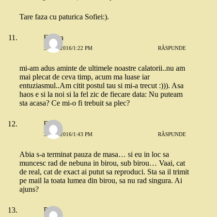
Tare faza cu paturica Sofiei:).
Emma
3 MAI 2016/1:22 PM
RĂSPUNDE
mi-am adus aminte de ultimele noastre calatorii..nu am
mai plecat de ceva timp, acum ma luase iar
entuziasmul..Am citit postul tau si mi-a trecut :))). Asa
haos e si la noi si la fel zic de fiecare data: Nu puteam
sta acasa? Ce mi-o fi trebuit sa plec?
Elena
3 MAI 2016/1:43 PM
RĂSPUNDE
Abia s-a terminat pauza de masa… si eu in loc sa
muncesc rad de nebuna in birou, sub birou… Vaai, cat
de real, cat de exact ai putut sa reproduci. Sta sa il trimit
pe mail la toata lumea din birou, sa nu rad singura. Ai
ajuns?
Paula