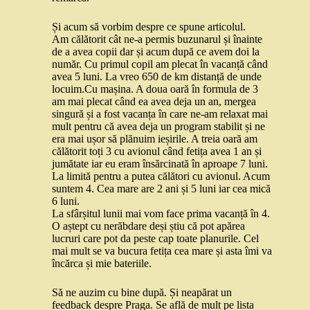
Și acum să vorbim despre ce spune articolul.
Am călătorit cât ne-a permis buzunarul și înainte
de a avea copii dar și acum după ce avem doi la
număr. Cu primul copil am plecat în vacanță când
avea 5 luni. La vreo 650 de km distanță de unde
locuim.Cu mașina. A doua oară în formula de 3
am mai plecat când ea avea deja un an, mergea
singură și a fost vacanța în care ne-am relaxat mai
mult pentru că avea deja un program stabilit și ne
era mai ușor să plănuim ieșirile. A treia oară am
călătorit toți 3 cu avionul când fetița avea 1 an și
jumătate iar eu eram însărcinată în aproape 7 luni.
La limită pentru a putea călători cu avionul. Acum
suntem 4. Cea mare are 2 ani și 5 luni iar cea mică
6 luni.
La sfârșitul lunii mai vom face prima vacanță în 4.
O aștept cu nerăbdare deși știu că pot apărea
lucruri care pot da peste cap toate planurile. Cel
mai mult se va bucura fetița cea mare și asta îmi va
încărca și mie bateriile.
Să ne auzim cu bine după. Și neapărat un
feedback despre Praga. Se află de mult pe lista