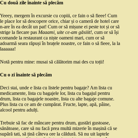
Cu două zile înainte să plecăm
Yeeey, mergem în excursie cu copiii, ce fain o să fieee! Cum
le place lor să descopere orice, chiar și o cameră de hotel care
n-are în ea decât un pat! Cum or să mișune ei peste tot și or să
strige la fiecare pas
Maaami, uite ce-am găsiiit!
, cum or să își
comande la restaurant ca niște oameni mari, cum or să
adoarmă seara răpuși în brațele noastre, ce fain o să fieee, la la
laaaaaa!
Notă pentru mine: musai să călătorim mai des cu toții!
Cu o zi înainte să plecăm
Deci stai, unde e lista cu listele pentru bagaje? Am lista cu
medicamente, lista cu bagajele lor, lista cu bagajul pentru
drum, lista cu bagajele noastre, lista cu alte bagaje comune.
Plus lista cu ce am de cumpărat. Fructe, lapte, apă, pâine,
alcool pentru adulți.
Trebuie să fac de mâncare pentru drum, gustări gustoase,
sănătoase, care să nu facă prea multă mizerie în mașină că se
supără tati, să țină câteva ore la căldură. Să nu uit laptele