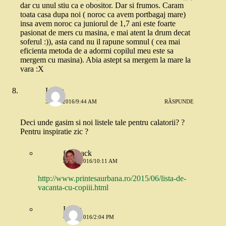
dar cu unul stiu ca e obositor. Dar si frumos. Caram
toata casa dupa noi ( noroc ca avem portbagaj mare)
insa avem noroc ca juniorul de 1,7 ani este foarte
pasionat de mers cu masina, e mai atent la drum decat
soferul :)), asta cand nu il rapune somnul ( cea mai
eficienta metoda de a adormi copilul meu este sa
mergem cu masina). Abia astept sa mergem la mare la
vara :X
Laura
3 MAI 2016/9:44 AM
RĂSPUNDE
Deci unde gasim si noi listele tale pentru calatorii? ?
Pentru inspiratie zic ?
feedback
3 MAI 2016/10:11 AM
http://www.printesaurbana.ro/2015/06/lista-de-
vacanta-cu-copiii.html
Laura
4 MAI 2016/2:04 PM