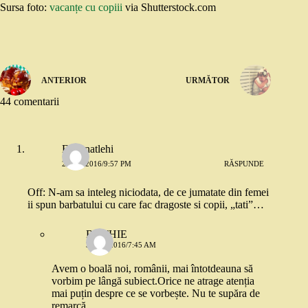
Sursa foto:
vacanțe cu copiii
via Shutterstock.com
ANTERIOR
URMĂTOR
44 comentarii
Estsanatlehi
2 MAI 2016/9:57 PM
RĂSPUNDE
Off: N-am sa inteleg niciodata, de ce jumatate din femei
ii spun barbatului cu care fac dragoste si copii, „tati”…
RUTHIE
3 MAI 2016/7:45 AM
Avem o boală noi, românii, mai întotdeauna să
vorbim pe lângă subiect.Orice ne atrage atenția
mai puțin despre ce se vorbește. Nu te supăra de
remarcă.