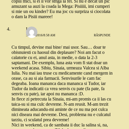
copiii mici, si ei il vor striga la fel. Si nu e decat un pic
amuzant sa auzi la coada la Mega: Pisiiiii, imi cumperi
si mie un ou kinder? Eu ma joc cu surpriza si ciocolata
o dam la Pisiii mareee!
Liana
3 MAI 2016/8:58 AM
RĂSPUNDE
Cu timpul, devine mai bine/ mai usor. Sau… doar te
obisnuiesti cu haosul din deplasare? Noi am facut o
calatorie cu ei, anul asta, in medie, o data la 2-3
saptamani. De exemplu, luna asta vom fi stat doar un
weekend acasa. Sibiu, Sinaia, urmeaza Valcea si Alba
Iulia. Nu mai iau truse cu medicamente cand mergem in
orase, ca au si aia farmacii. Senvisurile le cam fac
degeaba. Ioana mananca daca mananca si Tudor, iar
Tudor da indicatii ca vrea senvis cu pate (fa pate, fa
senvis cu pate), iar apoi nu mananca :D.
In fiece zi petrecuta la Sinaia, mi-am promis ca ii las cu
taica-su si ma culc devreme. N-am reusit. M-am trezit
dimineata aducandu-mi aminte de ce nu ma pot culca
nici diseara mai devreme. Desi, problema nu e culcatul
tarziu, ci sculatul prea devreme!
Nici in weekend, ca de sambata ii duc la salina si, na,