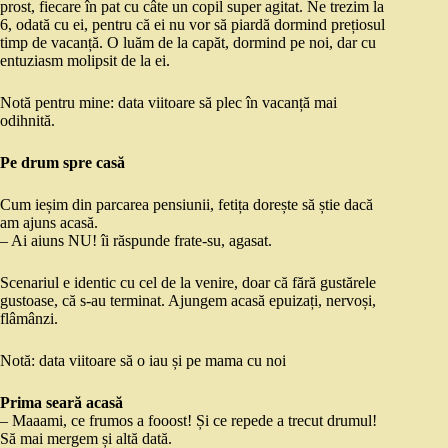
prost, fiecare în pat cu câte un copil super agitat. Ne trezim la
6, odată cu ei, pentru că ei nu vor să piardă dormind prețiosul
timp de vacanță. O luăm de la capăt, dormind pe noi, dar cu
entuziasm molipsit de la ei.
Notă pentru mine: data viitoare să plec în vacanță mai
odihnită.
Pe drum spre casă
Cum ieșim din parcarea pensiunii, fetița dorește să știe dacă
am ajuns acasă.
– Ai aiuns NU! îi răspunde frate-su, agasat.
Scenariul e identic cu cel de la venire, doar că fără gustărele
gustoase, că s-au terminat. Ajungem acasă epuizați, nervoși,
flâmânzi.
Notă: data viitoare să o iau și pe mama cu noi
Prima seară acasă
– Maaami, ce frumos a fooost! Și ce repede a trecut drumul!
Să mai mergem și altă dată.