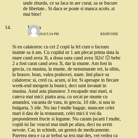
unde zburda, ce sa faca in aer curat, sa se bucure
de libertate.. Si daca se poate si manca acolo..si
mai bine!
Iuliana
3 MAI 2016/3:34 PM
RĂSPUNDE
Si eu calatoresc cu cei 2 copii la fel cum o faceam
inainte sa ii am. Cu copilul nr 1 am plecat prima data la
mare cand avea 3l, a doua oara cand avea 3l2s! 🙂 bebe
2 a fost carat cand avea 3l, dar la munte. Am fost in
grecia, cu masina, la munte, de nenumarate ori, la sibiu,
la brasov, bran, valea prahovei, mare. Imi place sa
calatoresc si, cred ca, acum, si lor. Si aproape in fiecare
week-end mergem la bunici, deci sunt invatati in
masina. Anul asta planuiesc 3 escapade mai mari, si
cateva mai mici: piatra arsa, cu urcat pe munte cu
amandoi, vacanta de vara, in grecia, 10 zile, si una in
bulgaria, 5 zile. Nu iau f multe bagaje, mancare celei
mari ii dau de la restaurant, celei mici ii voi da
preponderent fructe si legume. Nu caram jucarii f multe,
copiii isi fac veacul mai mult pe afara, deci nu avrm
nevoie. Car, in schimb, un gentoi de medicamente.
Parerea mea e ca ar trebui sa iesi mai des, vei vedea ca