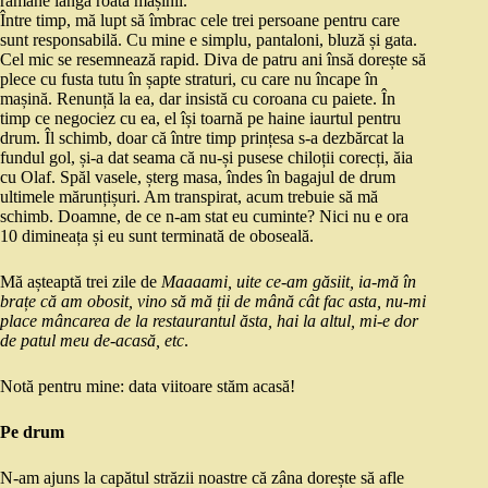
rămâne lângă roata mașinii.
Între timp, mă lupt să îmbrac cele trei persoane pentru care
sunt responsabilă. Cu mine e simplu, pantaloni, bluză și gata.
Cel mic se resemnează rapid. Diva de patru ani însă dorește să
plece cu fusta tutu în șapte straturi, cu care nu încape în
mașină. Renunță la ea, dar insistă cu coroana cu paiete. În
timp ce negociez cu ea, el își toarnă pe haine iaurtul pentru
drum. Îl schimb, doar că între timp prințesa s-a dezbărcat la
fundul gol, și-a dat seama că nu-și pusese chiloții corecți, ăia
cu Olaf. Spăl vasele, șterg masa, îndes în bagajul de drum
ultimele mărunțișuri. Am transpirat, acum trebuie să mă
schimb. Doamne, de ce n-am stat eu cuminte? Nici nu e ora
10 dimineața și eu sunt terminată de oboseală.
Mă așteaptă trei zile de
Maaaami, uite ce-am găsiit, ia-mă în
brațe că am obosit, vino să mă ții de mână cât fac asta, nu-mi
place mâncarea de la restaurantul ăsta, hai la altul, mi-e dor
de patul meu de-acasă, etc
.
Notă pentru mine: data viitoare stăm acasă!
Pe drum
N-am ajuns la capătul străzii noastre că zâna dorește să afle