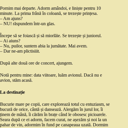
Pornim mai departe. Adorm amândoi, e liniște pentru 10
minute. La prima frână în coloană, se trezește prințesa.
– Am ajuns?
– NU! răspundem într-un glas.
Începe să se foiască și să miorlăie. Se trezește și juniorul.
– Ai aiuns?
– Nu, puilor, suntem abia la jumătate. Mai avem.
– Dar ne-am plictisiiit.
După alte două ore de concert, ajungem.
Notă pentru mine: data viitoare, luăm avionul. Dacă nu e
avion, stăm acasă.
La destinație
Bucurie mare pe copii, care explorează totul cu entuziasm, se
bucură de orice, cântă și dansează. Alergăm în jurul lor, îi
ținem de mână, îi cărăm în brațe când le obosesc picioarele.
Seara după ce ei adorm, facem curat, ne așezăm și noi la un
pahar de vin, adormim în fund pe canapeaua uzată. Dormim