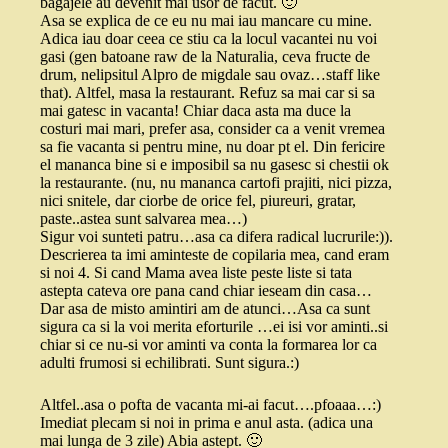
bagajele au devenit mai usor de facut. 🙂
Asa se explica de ce eu nu mai iau mancare cu mine.
Adica iau doar ceea ce stiu ca la locul vacantei nu voi
gasi (gen batoane raw de la Naturalia, ceva fructe de
drum, nelipsitul Alpro de migdale sau ovaz…staff like
that). Altfel, masa la restaurant. Refuz sa mai car si sa
mai gatesc in vacanta! Chiar daca asta ma duce la
costuri mai mari, prefer asa, consider ca a venit vremea
sa fie vacanta si pentru mine, nu doar pt el. Din fericire
el mananca bine si e imposibil sa nu gasesc si chestii ok
la restaurante. (nu, nu mananca cartofi prajiti, nici pizza,
nici snitele, dar ciorbe de orice fel, piureuri, gratar,
paste..astea sunt salvarea mea…)
Sigur voi sunteti patru…asa ca difera radical lucrurile:)).
Descrierea ta imi aminteste de copilaria mea, cand eram
si noi 4. Si cand Mama avea liste peste liste si tata
astepta cateva ore pana cand chiar ieseam din casa…
Dar asa de misto amintiri am de atunci…Asa ca sunt
sigura ca si la voi merita eforturile …ei isi vor aminti..si
chiar si ce nu-si vor aminti va conta la formarea lor ca
adulti frumosi si echilibrati. Sunt sigura.:)
Altfel..asa o pofta de vacanta mi-ai facut….pfoaaa…:)
Imediat plecam si noi in prima e anul asta. (adica una
mai lunga de 3 zile) Abia astept. 🙂