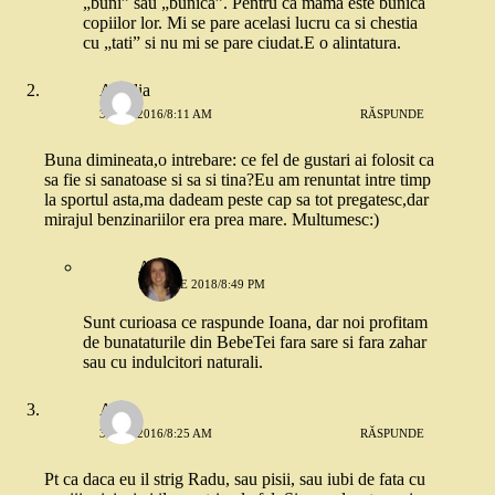
„buni” sau „bunica”. Pentru ca mama este bunica
copiilor lor. Mi se pare acelasi lucru ca si chestia
cu „tati” si nu mi se pare ciudat.E o alintatura.
Amalia
3 MAI 2016/8:11 AM
RĂSPUNDE
Buna dimineata,o intrebare: ce fel de gustari ai folosit ca
sa fie si sanatoase si sa si tina?Eu am renuntat intre timp
la sportul asta,ma dadeam peste cap sa tot pregatesc,dar
mirajul benzinariilor era prea mare. Multumesc:)
Ada
19 IULIE 2018/8:49 PM
Sunt curioasa ce raspunde Ioana, dar noi profitam
de bunataturile din BebeTei fara sare si fara zahar
sau cu indulcitori naturali.
Ana
3 MAI 2016/8:25 AM
RĂSPUNDE
Pt ca daca eu il strig Radu, sau pisii, sau iubi de fata cu