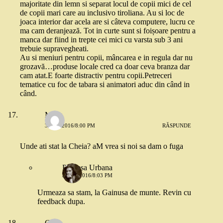
majoritate din lemn si separat locul de copii mici de cel
de copii mari care au inclusivo tiroliana. Au si loc de
joaca interior dar acela are si câteva computere, lucru ce
ma cam deranjează. Tot in curte sunt si foișoare pentru a
manca dar fiind in trepte cei mici cu varsta sub 3 ani
trebuie supravegheati.
Au si meniuri pentru copii, mâncarea e in regula dar nu
grozavă…produse locale cred ca doar ceva branza dar
cam atat.E foarte distractiv pentru copii.Petreceri
tematice cu foc de tabara si animatori aduc din când in
când.
Mada
3 MAI 2016/8:00 PM
RĂSPUNDE
Unde ati stat la Cheia? aM vrea si noi sa dam o fuga
Printesa Urbana
3 MAI 2016/8:03 PM
Urmeaza sa stam, la Gainusa de munte. Revin cu
feedback dupa.
Cam