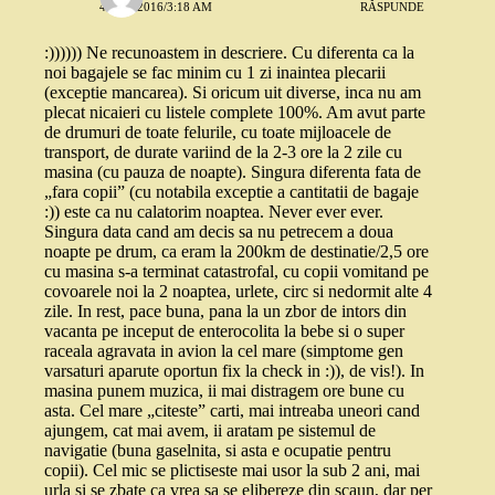
4 MAI 2016/3:18 AM
RĂSPUNDE
:)))))) Ne recunoastem in descriere. Cu diferenta ca la
noi bagajele se fac minim cu 1 zi inaintea plecarii
(exceptie mancarea). Si oricum uit diverse, inca nu am
plecat nicaieri cu listele complete 100%. Am avut parte
de drumuri de toate felurile, cu toate mijloacele de
transport, de durate variind de la 2-3 ore la 2 zile cu
masina (cu pauza de noapte). Singura diferenta fata de
„fara copii” (cu notabila exceptie a cantitatii de bagaje
:)) este ca nu calatorim noaptea. Never ever ever.
Singura data cand am decis sa nu petrecem a doua
noapte pe drum, ca eram la 200km de destinatie/2,5 ore
cu masina s-a terminat catastrofal, cu copii vomitand pe
covoarele noi la 2 noaptea, urlete, circ si nedormit alte 4
zile. In rest, pace buna, pana la un zbor de intors din
vacanta pe inceput de enterocolita la bebe si o super
raceala agravata in avion la cel mare (simptome gen
varsaturi aparute oportun fix la check in :)), de vis!). In
masina punem muzica, ii mai distragem ore bune cu
asta. Cel mare „citeste” carti, mai intreaba uneori cand
ajungem, cat mai avem, ii aratam pe sistemul de
navigatie (buna gaselnita, si asta e ocupatie pentru
copii). Cel mic se plictiseste mai usor la sub 2 ani, mai
urla si se zbate ca vrea sa se elibereze din scaun, dar per