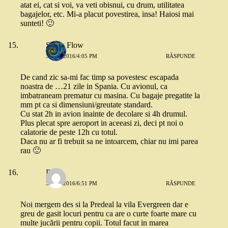
atat ei, cat si voi, va veti obisnui, cu drum, utilitatea
bagajelor, etc. Mi-a placut povestirea, insa! Haiosi mai
sunteti! 🙂
Snow Flow
3 MAI 2016/4:05 PM
RĂSPUNDE
De cand zic sa-mi fac timp sa povestesc escapada
noastra de …21 zile in Spania. Cu avionul, ca
imbatraneam prematur cu masina. Cu bagaje pregatite la
mm pt ca si dimensiuni/greutate standard.
Cu stat 2h in avion inainte de decolare si 4h drumul.
Plus plecat spre aeroport in aceeasi zi, deci pt noi o
calatorie de peste 12h cu totul.
Daca nu ar fi trebuit sa ne intoarcem, chiar nu imi parea
rau 🙂
Paula
3 MAI 2016/6:51 PM
RĂSPUNDE
Noi mergem des si la Predeal la vila Evergreen dar e
greu de gasit locuri pentru ca are o curte foarte mare cu
multe jucării pentru copii. Totul facut in marea