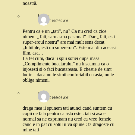
noastră.
Maria
3 MAI 2016/7:59 AM
Pentru ca e un „tati”, nu? Ca nu cred ca zice
nimeni „Tati, saruta-ma pasional”. Dar „Tati, esti
super-eroul nostru” are mai mult sens decat
„Iubitule, esti un supererou”. Este mai din acelasi
film, asa…
La fel cum, daca ii spui sotiei dupa masa
„Complimente bucatarului” nu inseamna ca o
injosesti si o faci bucatareasa. E chestie de simt
ludic – daca nu te simti confortabil cu asta, nu te
obliga nimeni.
anda
3 MAI 2016/9:06 AM
draga mea ii spunem tati atunci cand suntem cu
copii de fata pentru ca asta este : tati si asa e
normal sa ne exprimam nu cred ca vreo femeie
cand e in pat cu sotul ii va spune : fa dragoste cu
mine tati