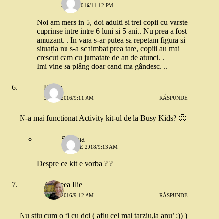
3 MAI 2016/11:12 PM
Noi am mers in 5, doi adulti si trei copii cu varste
cuprinse intre intre 6 luni si 5 ani.. Nu prea a fost
amuzant. . In vara s-ar putea sa repetam figura si
situația nu s-a schimbat prea tare, copiii au mai
crescut cam cu jumatate de an de atunci. .
Imi vine sa plâng doar cand ma gândesc. ..
Diana
3 MAI 2016/9:11 AM
RĂSPUNDE
N-a mai functionat Activity kit-ul de la Busy Kids? 🙁
Simona
18 IULIE 2018/9:13 AM
Despre ce kit e vorba ? ?
Andreea Ilie
3 MAI 2016/9:12 AM
RĂSPUNDE
Nu stiu cum o fi cu doi ( aflu cel mai tarziu,la anu’ :)) )