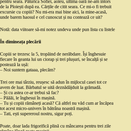
pentru seara. Păturica Sofiei, aoleu, ultima oară ne-am întors
de la Ploiești după ea. Cărțile de citit seara. Ce mi-o fi trebuit
excursie cu copiii? Nu mi-era mai bine aici, la mine-acasă,
unde barem haosul e cel cunoscut și nu contează ce uit?
Notă: data viitoare să-mi notez undeva unde pun lista cu listele
În dimineața plecării
Copiii se trezesc la 5, tropăind de nerăbdare. Își înghesuie
fiecare în geanta lui un ciorap și trei plușuri, se încalță și se
postează la ușă:
– Noi suntem gataaa, plecăm?
Trei ore mai târziu, reușesc să adun în mijlocul casei tot ce
avem de luat. Bărbatul se uită deznădăjduit la grămadă.
– Și cu astea ce-ar trebui să fac?
– Păăăi, le înghesui în mașină.
– Tu și copiii rămâneți acasă? Că altfel nu văd cum ar încăpea
tot acest micro-univers în bătrâna noastră mașină.
– Tati, ești supereroul nostru, sigur poți.
Poate, doar lada frigorifică plină cu mâncarea pentru trei zile