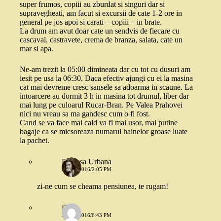
super frumos, copiii au zburdat si singuri dar si
supravegheati, am facut si excursii de cate 1-2 ore in
general pe jos apoi si carati – copiii – in brate.
La drum am avut doar cate un sendvis de fiecare cu
cascaval, castravete, crema de branza, salata, cate un
mar si apa.
Ne-am trezit la 05:00 dimineata dar cu tot cu dusuri am
iesit pe usa la 06:30. Daca efectiv ajungi cu ei la masina
cat mai devreme cresc sansele sa adoarma in scaune. La
intoarcere au dormit 3 h in masina tot drumul, liber dar
mai lung pe culoarul Rucar-Bran. Pe Valea Prahovei
nici nu vreau sa ma gandesc cum o fi fost.
Cand se va face mai cald va fi mai usor, mai putine
bagaje ca se micsoreaza numarul hainelor groase luate
la pachet.
Printesa Urbana
3 MAI 2016/2:05 PM
zi-ne cum se cheama pensiunea, te rugam!
Paula
3 MAI 2016/6:43 PM