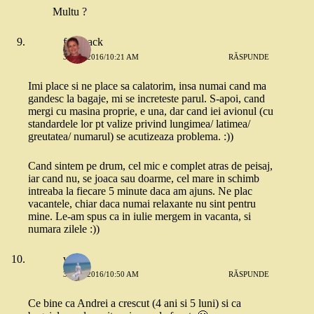
Multu ?
feedback
3 MAI 2016/10:21 AM
RĂSPUNDE
Imi place si ne place sa calatorim, insa numai cand ma
gandesc la bagaje, mi se increteste parul. S-apoi, cand
mergi cu masina proprie, e una, dar cand iei avionul (cu
standardele lor pt valize privind lungimea/ latimea/
greutatea/ numarul) se acutizeaza problema. :))
Cand sintem pe drum, cel mic e complet atras de peisaj,
iar cand nu, se joaca sau doarme, cel mare in schimb
intreaba la fiecare 5 minute daca am ajuns. Ne plac
vacantele, chiar daca numai relaxante nu sint pentru
mine. Le-am spus ca in iulie mergem in vacanta, si
numara zilele :))
vio
3 MAI 2016/10:50 AM
RĂSPUNDE
Ce bine ca Andrei a crescut (4 ani si 5 luni) si ca