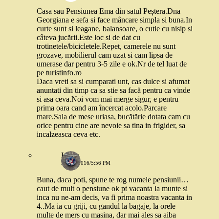
Casa sau Pensiunea Ema din satul Peștera.Dna
Georgiana e sefa si face mâncare simpla si buna.In
curte sunt si leagane, balansoare, o cutie cu nisip si
câteva jucării.Este loc si de dat cu
trotinetele/bicicletele.Repet, camerele nu sunt
grozave, mobilierul cam uzat si cam lipsa de
umerase dar pentru 3-5 zile e ok.Nr de tel luat de
pe turistinfo.ro
Daca vreti sa si cumparati unt, cas dulce si afumat
anuntati din timp ca sa stie sa facă pentru ca vinde
si asa ceva.Noi vom mai merge sigur, e pentru
prima oara cand am încercat acolo.Parcare
mare.Sala de mese uriasa, bucătărie dotata cam cu
orice pentru cine are nevoie sa tina in frigider, sa
incalzeasca ceva etc.
Laura
3 MAI 2016/5:56 PM
Buna, daca poti, spune te rog numele pensiunii…
caut de mult o pensiune ok pt vacanta la munte si
inca nu ne-am decis, va fi prima noastra vacanta in
4..Ma ia cu griji, cu gandul la bagaje, la orele
multe de mers cu masina, dar mai ales sa aiba