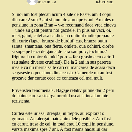
3 MAI 2016/2:01 PM
RĂSPUNDE
Si noi am fost plecati acum 4 zile de Paste, am 3 copii
din care 2 sub 3 ani si unul de aproape 6 ani. Am ales o
pensiune in zona Bran – v-o recomand daca vrea cineva
– unde au gatit pentru noi gazdele. In plus au vaci, oi,
miei, gaini, catel asa ca dieta a continut multe preparate
din curte (lapte, branza de burduf, cas, branza putin
sarata, smantana, oua fierte, omlete, oua ochiuri, ciorbe
si supe pe baza de gaina de tara sau porc, tochitura/
friptura la cuptor de miel/ porc – fara grasime cu cartofi
sau salate diverse cruditati). De la 2 ani in sus parerea
mea e ca nu merita sa te cari cu mancarea de acasa daca
se gaseste o pensiune din aceasta. Camerele nu au fost
grozave dar curate ceea ce conteaza cel mai mult.
Privelistea fenomenala. Bagaje relativ putine dar 2 perii
de haine care sa stearga noroiul uscat si incaltaminte
rezistenta.
Curtea este uriasa, dreapta, in trepte, au explorat o
gramada. Au alergat toate animalele posibile. Am fost
cu caruta trasa de cai, in total erau 10 copii in pensiune,
varsta maxima spre 7 ani. A fost mama haosului dar