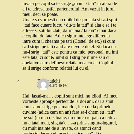
invata pe copil sa te strige „mami / tati” in afara de
a i te adresa astfel partenerului. Am vazut in jurul
meu, deci se poate.
Una e sa vorbesti cu copilul despre tata si sa-i spui
„tati face cutare lucru / du-te la tati” si alta e sa i te
adresezi sotului „tati, da-mi aia / fa aia” chiar daca
e copilul de fata. Adica sigur intelege diferenta
intre cum il cheama pe tati (Costel, de ex.) si cum
sa-l strige pe tati cand are nevoie de el. Si daca eu
nu-l strig „tati” este pentru ca mie, personal, nu imi
este tata, ci sot & iubit si-l strig pe nume sau cu
apelative care definesc relatia mea cu el. Copilul
sa il strige conform relatiei lui cu el.
Estsanatlehi
3 MAI 2016/9:40 PM
Hai, lasati-ma… copiii sunt mici, nu idioti! Al meu
vorbeste aproape perfect de la doi ani, dar a stiut
cum sa ne strige pe amandoi, inca de la primele
cuvinte (adica cam un an) fara sa-l chem eu „tati”
pe sot (in nici o situatie, nu numai in pat, ca nah…
nu e tatal meu, si gata)… s-a prins singur-singurel,
cu mult inainte de a invata, ca atunci cand
vorbeste despre el insusi, se zice „eu”. Da,