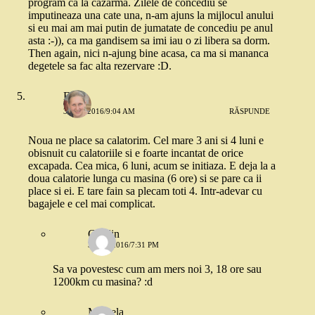
program ca la cazarma. Zilele de concediu se
imputineaza una cate una, n-am ajuns la mijlocul anului
si eu mai am mai putin de jumatate de concediu pe anul
asta :-)), ca ma gandisem sa imi iau o zi libera sa dorm.
Then again, nici n-ajung bine acasa, ca ma si mananca
degetele sa fac alta rezervare :D.
Eliza
3 MAI 2016/9:04 AM
RĂSPUNDE
Noua ne place sa calatorim. Cel mare 3 ani si 4 luni e
obisnuit cu calatoriile si e foarte incantat de orice
excapada. Cea mica, 6 luni, acum se initiaza. E deja la a
doua calatorie lunga cu masina (6 ore) si se pare ca ii
place si ei. E tare fain sa plecam toti 4. Intr-adevar cu
bagajele e cel mai complicat.
Catalin
3 MAI 2016/7:31 PM
Sa va povestesc cum am mers noi 3, 18 ore sau
1200km cu masina? :d
Mihaela