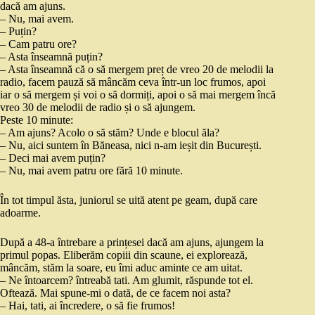
dacă am ajuns.
– Nu, mai avem.
– Puțin?
– Cam patru ore?
– Asta înseamnă puțin?
– Asta înseamnă că o să mergem preț de vreo 20 de melodii la
radio, facem pauză să mâncăm ceva într-un loc frumos, apoi
iar o să mergem și voi o să dormiți, apoi o să mai mergem încă
vreo 30 de melodii de radio și o să ajungem.
Peste 10 minute:
– Am ajuns? Acolo o să stăm? Unde e blocul ăla?
– Nu, aici suntem în Băneasa, nici n-am ieșit din București.
– Deci mai avem puțin?
– Nu, mai avem patru ore fără 10 minute.
În tot timpul ăsta, juniorul se uită atent pe geam, după care
adoarme.
După a 48-a întrebare a prințesei dacă am ajuns, ajungem la
primul popas. Eliberăm copiii din scaune, ei explorează,
mâncăm, stăm la soare, eu îmi aduc aminte ce am uitat.
– Ne întoarcem? întreabă tati. Am glumit, răspunde tot el.
Oftează. Mai spune-mi o dată, de ce facem noi asta?
– Hai, tati, ai încredere, o să fie frumos!