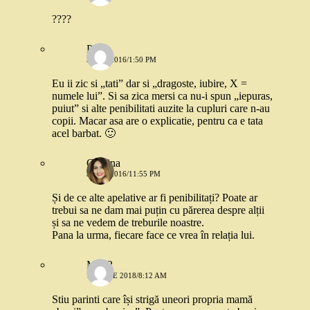
????
Paula
3 MAI 2016/1:50 PM
Eu ii zic si „tati” dar si „dragoste, iubire, X =
numele lui”. Si sa zica mersi ca nu-i spun „iepuras,
puiut” si alte penibilitati auzite la cupluri care n-au
copii. Macar asa are o explicatie, pentru ca e tata
acel barbat. 🙂
Cristina
3 MAI 2016/11:55 PM
Și de ce alte apelative ar fi penibilitați? Poate ar
trebui sa ne dam mai puțin cu părerea despre alții
și sa ne vedem de treburile noastre.
Pana la urma, fiecare face ce vrea în relația lui.
Mira2
18 IULIE 2018/8:12 AM
Stiu parinti care își strigă uneori propria mamă