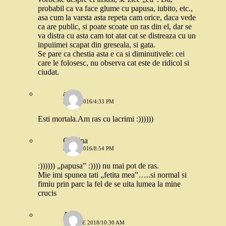
probabil ca va face glume cu papusa, iubito, etc.,
asa cum la varsta asta repeta cam orice, daca vede
ca are public, si poate scoate un ras din el, dar se
va distra cu asta cam tot atat cat se distreaza cu un
inpuiimei scapat din greseala, si gata.
Se pare ca chestia asta e ca si diminutivele: cei
care le folosesc, nu observa cat este de ridicol si
ciudat.
anca
3 MAI 2016/4:33 PM
Esti mortala.Am ras cu lacrimi :))))))
Cristina
3 MAI 2016/8:54 PM
:)))))) „papusa” :)))) nu mai pot de ras.
Mie imi spunea tati „fetita mea”…..si normal si
fimiu prin parc la fel de se uita lumea la mine
crucis
Anca
18 IULIE 2018/10:30 AM