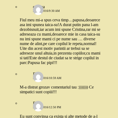
cristina
3 MAI 2016/9:30 AM
Fiul meu mi-a spus ceva timp…papusa,deoarece
asa imi spunea taica-su!A durat putin pana l-am
dezobisnuit,iar acum imi spune Cristina,rar mi se
adreseaza cu mami,deoarece mie in casa taica-su
nu imi spune mami ci pe nume sau … diverse
nume de alint,pe care copilul le repeta,normal!
Uite din acest motiv parintii ar trebui sa se
adreseze unul altuia,in prezenta copiilor,cu mami
si tati!Este destul de ciudat sa te strige copilul in
parc:Papusa fac pipi!!!
Ella
3 MAI 2016/10:59 AM
M-a distrat grozav comentariul tau :))))))) Ce
simpatici sunt copiii!!!
Rox
3 MAI 2016/12:50 PM
Eu sunt convinsa ca exista si alte metode de a-l