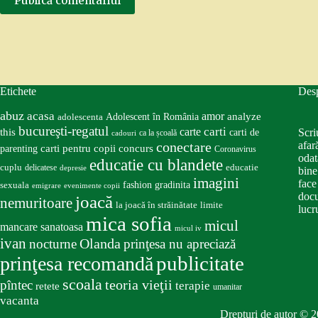
Publică comentariul
Etichete
Des
abuz
acasa
amor
Adolescent în România
analyze
adolescenta
bucureşti-regatul
carte
carti
this
Scri
carti de
ca la școală
cadouri
conectare
afar
carti pentru copii
concurs
parenting
Coronavirus
odat
educatie cu blandete
educatie
cuplu
delicatese
depresie
bine
imagini
face
fashion
gradinita
sexuala
emigrare
evenimente copii
docu
joacă
nemuritoare
la joacă în străinătate
limite
lucru
mica sofia
micul
mancare sanatoasa
micul iv
ivan
nocturne
Olanda
prinţesa nu apreciază
publicitate
prinţesa recomandă
scoala
teoria vieţii
pîntec
terapie
retete
umanitar
vacanta
Drepturi de autor © 2