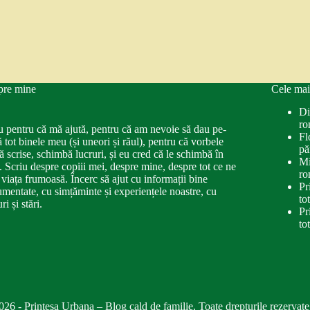
pre mine
Cele mai
Di
ro
u pentru că mă ajută, pentru că am nevoie să dau pe-
Fl
ă tot binele meu (și uneori și răul), pentru că vorbele
pă
ă scrise, schimbă lucruri, și eu cred că le schimbă în
Mi
. Scriu despre copiii mei, despre mine, despre tot ce ne
ro
 viața frumoasă. Încerc să ajut cu informații bine
Pr
mentate, cu simțăminte și experiențele noastre, cu
to
ri și stări.
Pr
to
026 - Printesa Urbana – Blog cald de familie. Toate drepturile rezervate