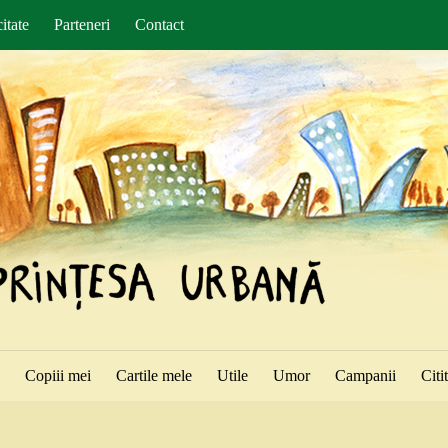
itate
Parteneri
Contact
ă
Copiii mei
Cartile mele
Utile
Umor
Campanii
Citi