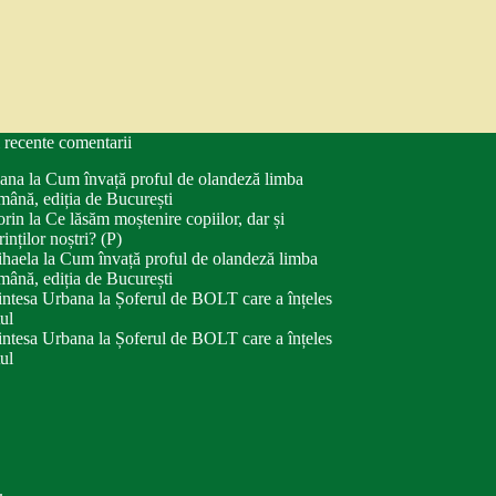
 recente comentarii
ana
la
Cum învață proful de olandeză limba
mână, ediția de București
orin
la
Ce lăsăm moștenire copiilor, dar și
rinților noștri? (P)
haela
la
Cum învață proful de olandeză limba
mână, ediția de București
intesa Urbana
la
Șoferul de BOLT care a înțeles
tul
intesa Urbana
la
Șoferul de BOLT care a înțeles
tul
.