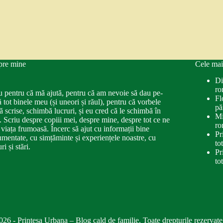
pre mine
Cele mai
Di
ro
u pentru că mă ajută, pentru că am nevoie să dau pe-
Fl
ă tot binele meu (și uneori și răul), pentru că vorbele
pă
ă scrise, schimbă lucruri, și eu cred că le schimbă în
Mi
. Scriu despre copiii mei, despre mine, despre tot ce ne
ro
 viața frumoasă. Încerc să ajut cu informații bine
Pr
mentate, cu simțăminte și experiențele noastre, cu
to
ri și stări.
Pr
to
026 - Printesa Urbana – Blog cald de familie. Toate drepturile rezervate