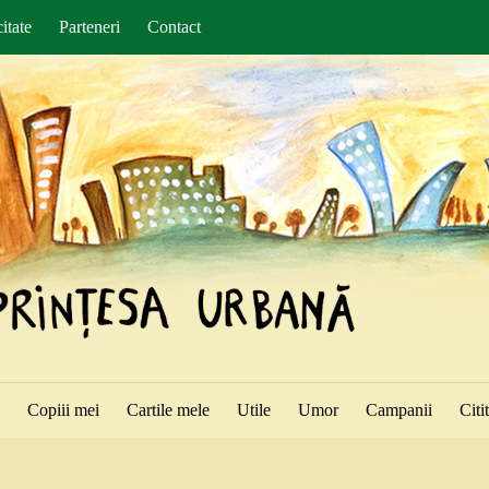
itate
Parteneri
Contact
ă
Copiii mei
Cartile mele
Utile
Umor
Campanii
Citi