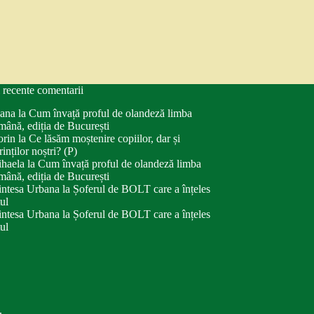
 recente comentarii
ana
la
Cum învață proful de olandeză limba
mână, ediția de București
orin
la
Ce lăsăm moștenire copiilor, dar și
rinților noștri? (P)
haela
la
Cum învață proful de olandeză limba
mână, ediția de București
intesa Urbana
la
Șoferul de BOLT care a înțeles
tul
intesa Urbana
la
Șoferul de BOLT care a înțeles
tul
.