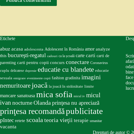
Publică comentariul
Etichete
Des
abuz
acasa
amor
Adolescent în România
analyze
adolescenta
bucureşti-regatul
carte
carti
this
Scri
carti de
ca la școală
cadouri
conectare
afar
carti pentru copii
concurs
parenting
Coronavirus
odat
educatie cu blandete
educatie
cuplu
delicatese
depresie
bine
imagini
face
fashion
gradinita
sexuala
emigrare
evenimente copii
docu
joacă
nemuritoare
la joacă în străinătate
limite
lucru
mica sofia
micul
mancare sanatoasa
micul iv
ivan
nocturne
Olanda
prinţesa nu apreciază
publicitate
prinţesa recomandă
scoala
teoria vieţii
pîntec
terapie
retete
umanitar
vacanta
Drepturi de autor © 2