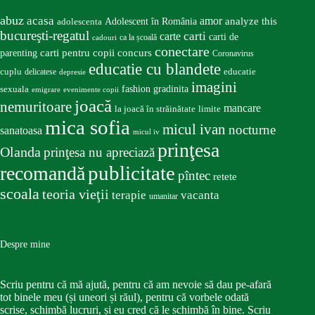
abuz
acasa
amor
Adolescent în România
analyze this
adolescenta
bucureşti-regatul
carte
carti
carti de
ca la școală
cadouri
conectare
carti pentru copii
concurs
parenting
Coronavirus
educatie cu blandete
educatie
cuplu
delicatese
depresie
imagini
fashion
gradinita
sexuala
emigrare
evenimente copii
joacă
nemuritoare
mancare
la joacă în străinătate
limite
mica sofia
micul ivan
nocturne
sanatoasa
micul iv
prinţesa
Olanda
prinţesa nu apreciază
publicitate
recomandă
pîntec
retete
scoala
teoria vieţii
terapie
vacanta
umanitar
Despre mine
Scriu pentru că mă ajută, pentru că am nevoie să dau pe-afară
tot binele meu (și uneori și răul), pentru că vorbele odată
scrise, schimbă lucruri, și eu cred că le schimbă în bine. Scriu