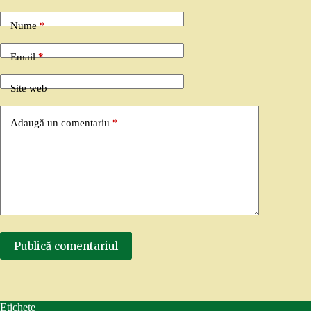
Nume
*
Email
*
Site web
Adaugă un comentariu
*
Publică comentariul
Etichete