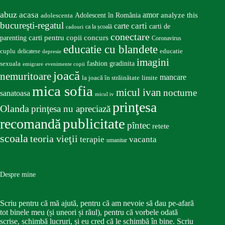
abuz
acasa
amor
Adolescent în România
analyze this
adolescenta
bucureşti-regatul
carte
carti
carti de
ca la școală
cadouri
conectare
carti pentru copii
concurs
parenting
Coronavirus
educatie cu blandete
educatie
cuplu
delicatese
depresie
imagini
fashion
gradinita
sexuala
emigrare
evenimente copii
joacă
nemuritoare
mancare
la joacă în străinătate
limite
mica sofia
micul ivan
nocturne
sanatoasa
micul iv
prinţesa
Olanda
prinţesa nu apreciază
publicitate
recomandă
pîntec
retete
scoala
teoria vieţii
terapie
vacanta
umanitar
Despre mine
Scriu pentru că mă ajută, pentru că am nevoie să dau pe-afară
tot binele meu (și uneori și răul), pentru că vorbele odată
scrise, schimbă lucruri, și eu cred că le schimbă în bine. Scriu