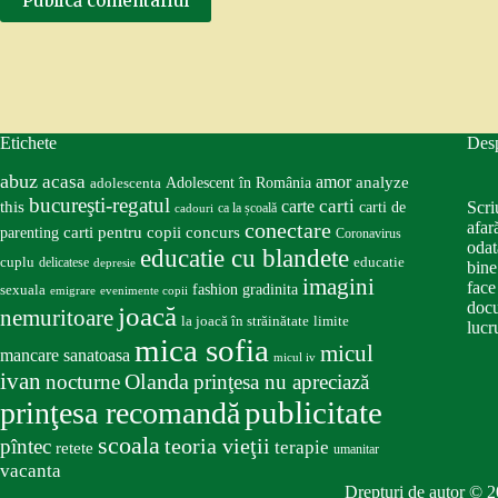
Publică comentariul
Etichete
Des
abuz
acasa
amor
Adolescent în România
analyze
adolescenta
bucureşti-regatul
carte
carti
this
Scri
carti de
ca la școală
cadouri
conectare
afar
carti pentru copii
concurs
parenting
Coronavirus
odat
educatie cu blandete
educatie
cuplu
delicatese
depresie
bine
imagini
face
fashion
gradinita
sexuala
emigrare
evenimente copii
docu
joacă
nemuritoare
la joacă în străinătate
limite
lucru
mica sofia
micul
mancare sanatoasa
micul iv
ivan
nocturne
Olanda
prinţesa nu apreciază
publicitate
prinţesa recomandă
scoala
teoria vieţii
pîntec
terapie
retete
umanitar
vacanta
Drepturi de autor © 2