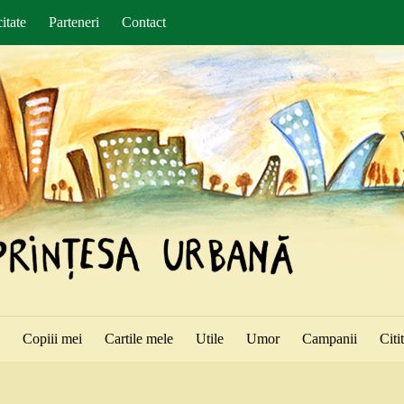
itate
Parteneri
Contact
ă
Copiii mei
Cartile mele
Utile
Umor
Campanii
Citi