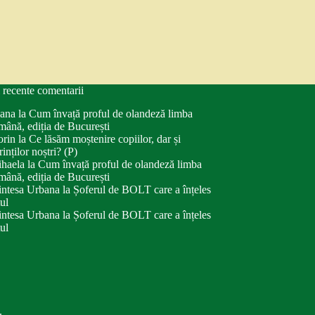
 recente comentarii
ana
la
Cum învață proful de olandeză limba
mână, ediția de București
orin
la
Ce lăsăm moștenire copiilor, dar și
rinților noștri? (P)
haela
la
Cum învață proful de olandeză limba
mână, ediția de București
intesa Urbana
la
Șoferul de BOLT care a înțeles
tul
intesa Urbana
la
Șoferul de BOLT care a înțeles
tul
.