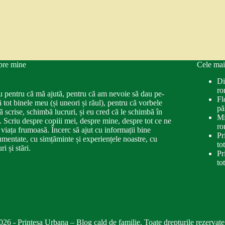
pre mine
Cele mai
Di
ro
u pentru că mă ajută, pentru că am nevoie să dau pe-
Fl
ă tot binele meu (și uneori și răul), pentru că vorbele
pă
ă scrise, schimbă lucruri, și eu cred că le schimbă în
Mi
. Scriu despre copiii mei, despre mine, despre tot ce ne
ro
 viața frumoasă. Încerc să ajut cu informații bine
Pr
mentate, cu simțăminte și experiențele noastre, cu
to
ri și stări.
Pr
to
026 - Printesa Urbana – Blog cald de familie. Toate drepturile rezervate