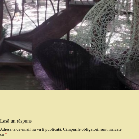
Lasă un răspuns
Adresa ta de email nu va fi publicată.
Câmpurile obligatorii sunt marcate
cu
*