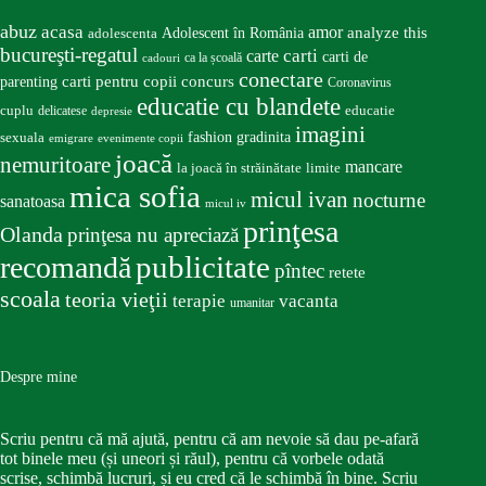
abuz
acasa
amor
Adolescent în România
analyze this
adolescenta
bucureşti-regatul
carte
carti
carti de
ca la școală
cadouri
conectare
carti pentru copii
concurs
parenting
Coronavirus
educatie cu blandete
educatie
cuplu
delicatese
depresie
imagini
fashion
gradinita
sexuala
emigrare
evenimente copii
joacă
nemuritoare
mancare
la joacă în străinătate
limite
mica sofia
micul ivan
nocturne
sanatoasa
micul iv
prinţesa
Olanda
prinţesa nu apreciază
publicitate
recomandă
pîntec
retete
scoala
teoria vieţii
terapie
vacanta
umanitar
Despre mine
Scriu pentru că mă ajută, pentru că am nevoie să dau pe-afară
tot binele meu (și uneori și răul), pentru că vorbele odată
scrise, schimbă lucruri, și eu cred că le schimbă în bine. Scriu