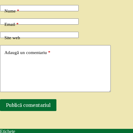
Nume
*
Email
*
Site web
Adaugă un comentariu
*
Publică comentariul
Etichete