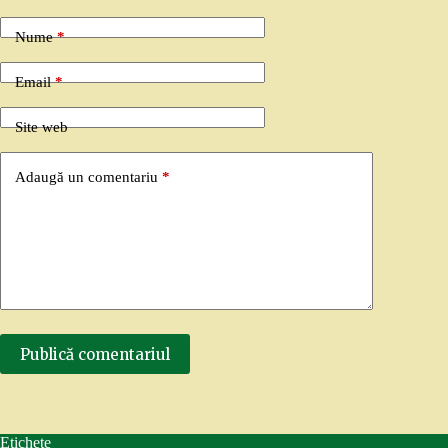
Nume
*
Email
*
Site web
Adaugă un comentariu
*
Publică comentariul
Etichete