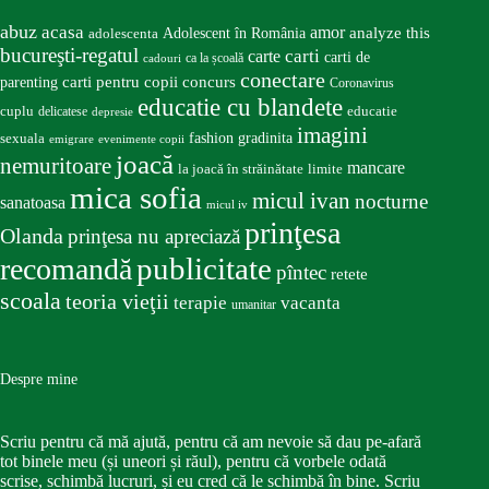
abuz
acasa
amor
Adolescent în România
analyze this
adolescenta
bucureşti-regatul
carte
carti
carti de
ca la școală
cadouri
conectare
carti pentru copii
concurs
parenting
Coronavirus
educatie cu blandete
educatie
cuplu
delicatese
depresie
imagini
fashion
gradinita
sexuala
emigrare
evenimente copii
joacă
nemuritoare
mancare
la joacă în străinătate
limite
mica sofia
micul ivan
nocturne
sanatoasa
micul iv
prinţesa
Olanda
prinţesa nu apreciază
publicitate
recomandă
pîntec
retete
scoala
teoria vieţii
terapie
vacanta
umanitar
Despre mine
Scriu pentru că mă ajută, pentru că am nevoie să dau pe-afară
tot binele meu (și uneori și răul), pentru că vorbele odată
scrise, schimbă lucruri, și eu cred că le schimbă în bine. Scriu