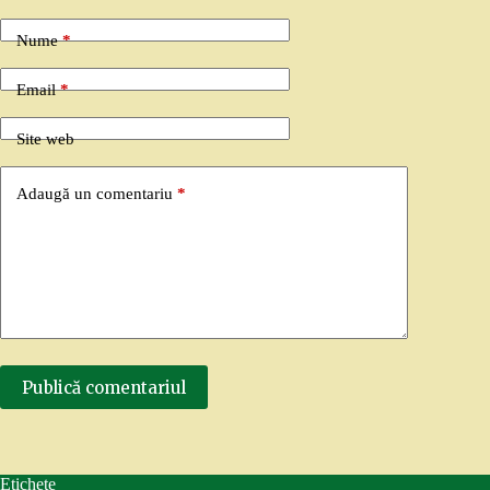
Nume
*
Email
*
Site web
Adaugă un comentariu
*
Publică comentariul
Etichete