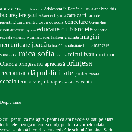
abuz
acasa
amor
Adolescent în România
analyze this
adolescenta
bucureşti-regatul
carte
carti
carti de
ca la școală
cadouri
conectare
carti pentru copii
concurs
parenting
Coronavirus
educatie cu blandete
educatie
cuplu
delicatese
depresie
imagini
fashion
gradinita
sexuala
emigrare
evenimente copii
joacă
nemuritoare
mancare
la joacă în străinătate
limite
mica sofia
micul ivan
nocturne
sanatoasa
micul iv
prinţesa
Olanda
prinţesa nu apreciază
publicitate
recomandă
pîntec
retete
scoala
teoria vieţii
terapie
vacanta
umanitar
Despre mine
Scriu pentru că mă ajută, pentru că am nevoie să dau pe-afară
tot binele meu (și uneori și răul), pentru că vorbele odată
scrise, schimbă lucruri, și eu cred că le schimbă în bine. Scriu