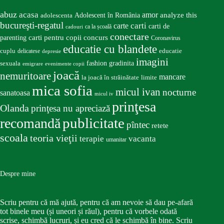
abuz
acasa
amor
Adolescent în România
analyze this
adolescenta
bucureşti-regatul
carte
carti
carti de
ca la școală
cadouri
conectare
carti pentru copii
concurs
parenting
Coronavirus
educatie cu blandete
educatie
cuplu
delicatese
depresie
imagini
fashion
gradinita
sexuala
emigrare
evenimente copii
joacă
nemuritoare
mancare
la joacă în străinătate
limite
mica sofia
micul ivan
nocturne
sanatoasa
micul iv
prinţesa
Olanda
prinţesa nu apreciază
publicitate
recomandă
pîntec
retete
scoala
teoria vieţii
terapie
vacanta
umanitar
Despre mine
Scriu pentru că mă ajută, pentru că am nevoie să dau pe-afară
tot binele meu (și uneori și răul), pentru că vorbele odată
scrise, schimbă lucruri, și eu cred că le schimbă în bine. Scriu