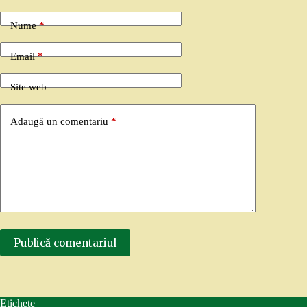
Nume
*
Email
*
Site web
Adaugă un comentariu
*
Publică comentariul
Etichete