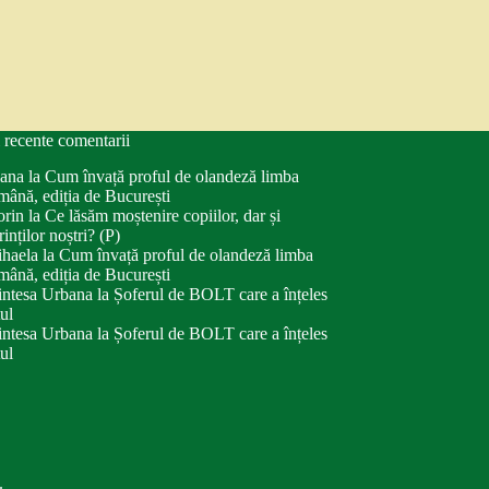
 recente comentarii
ana
la
Cum învață proful de olandeză limba
mână, ediția de București
orin
la
Ce lăsăm moștenire copiilor, dar și
rinților noștri? (P)
haela
la
Cum învață proful de olandeză limba
mână, ediția de București
intesa Urbana
la
Șoferul de BOLT care a înțeles
tul
intesa Urbana
la
Șoferul de BOLT care a înțeles
tul
.