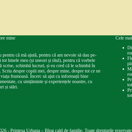
pre mine
Cele mai
Di
ro
u pentru că mă ajută, pentru că am nevoie să dau pe-
Fl
ă tot binele meu (și uneori și răul), pentru că vorbele
pă
ă scrise, schimbă lucruri, și eu cred că le schimbă în
Mi
. Scriu despre copiii mei, despre mine, despre tot ce ne
ro
 viața frumoasă. Încerc să ajut cu informații bine
Pr
mentate, cu simțăminte și experiențele noastre, cu
to
ri și stări.
Pr
to
026 - Printesa Urbana – Blog cald de familie. Toate drepturile rezervate