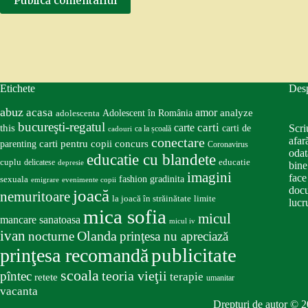
Publică comentariul
Etichete
Des
abuz
acasa
amor
Adolescent în România
analyze
adolescenta
bucureşti-regatul
carte
carti
this
Scri
carti de
ca la școală
cadouri
conectare
afar
carti pentru copii
concurs
parenting
Coronavirus
odat
educatie cu blandete
educatie
cuplu
delicatese
depresie
bine
imagini
face
fashion
gradinita
sexuala
emigrare
evenimente copii
docu
joacă
nemuritoare
la joacă în străinătate
limite
lucru
mica sofia
micul
mancare sanatoasa
micul iv
ivan
nocturne
Olanda
prinţesa nu apreciază
publicitate
prinţesa recomandă
scoala
teoria vieţii
pîntec
terapie
retete
umanitar
vacanta
Drepturi de autor © 2