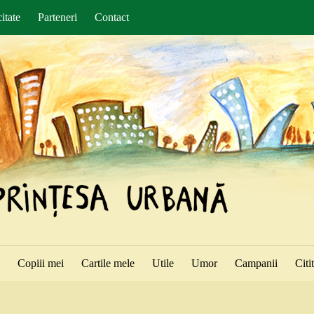
itate
Parteneri
Contact
ă
Copiii mei
Cartile mele
Utile
Umor
Campanii
Citi