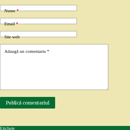
Nume
*
Email
*
Site web
Adaugă un comentariu
*
Publică comentariul
Etichete