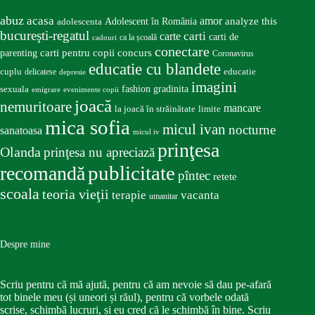
abuz
acasa
amor
Adolescent în România
analyze this
adolescenta
bucureşti-regatul
carte
carti
carti de
ca la școală
cadouri
conectare
carti pentru copii
concurs
parenting
Coronavirus
educatie cu blandete
educatie
cuplu
delicatese
depresie
imagini
fashion
gradinita
sexuala
emigrare
evenimente copii
joacă
nemuritoare
mancare
la joacă în străinătate
limite
mica sofia
micul ivan
nocturne
sanatoasa
micul iv
prinţesa
Olanda
prinţesa nu apreciază
publicitate
recomandă
pîntec
retete
scoala
teoria vieţii
terapie
vacanta
umanitar
Despre mine
Scriu pentru că mă ajută, pentru că am nevoie să dau pe-afară
tot binele meu (și uneori și răul), pentru că vorbele odată
scrise, schimbă lucruri, și eu cred că le schimbă în bine. Scriu