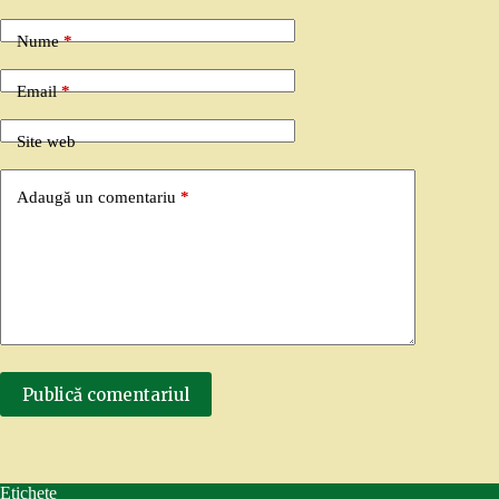
Nume
*
Email
*
Site web
Adaugă un comentariu
*
Publică comentariul
Etichete