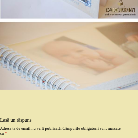
Lasă un răspuns
Adresa ta de email nu va fi publicată.
Câmpurile obligatorii sunt marcate
cu
*