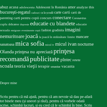
abuz
acasa
amor
Adolescent în România
analyze this
adolescenta
bucureşti-regatul
carte
carti
carti de
ca la școală
cadouri
conectare
carti pentru copii
concurs
parenting
Coronavirus
educatie cu blandete
educatie
cuplu
delicatese
depresie
imagini
fashion
gradinita
sexuala
emigrare
evenimente copii
joacă
nemuritoare
mancare
la joacă în străinătate
limite
mica sofia
micul ivan
nocturne
sanatoasa
micul iv
prinţesa
Olanda
prinţesa nu apreciază
publicitate
recomandă
pîntec
retete
scoala
teoria vieţii
terapie
vacanta
umanitar
Despre mine
Scriu pentru că mă ajută, pentru că am nevoie să dau pe-afară
tot binele meu (și uneori și răul), pentru că vorbele odată
scrise, schimbă lucruri, și eu cred că le schimbă în bine. Scriu