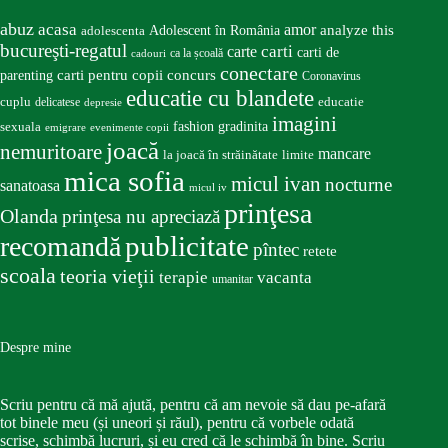
abuz
acasa
amor
Adolescent în România
analyze this
adolescenta
bucureşti-regatul
carte
carti
carti de
ca la școală
cadouri
conectare
carti pentru copii
concurs
parenting
Coronavirus
educatie cu blandete
educatie
cuplu
delicatese
depresie
imagini
fashion
gradinita
sexuala
emigrare
evenimente copii
joacă
nemuritoare
mancare
la joacă în străinătate
limite
mica sofia
micul ivan
nocturne
sanatoasa
micul iv
prinţesa
Olanda
prinţesa nu apreciază
publicitate
recomandă
pîntec
retete
scoala
teoria vieţii
terapie
vacanta
umanitar
Despre mine
Scriu pentru că mă ajută, pentru că am nevoie să dau pe-afară
tot binele meu (și uneori și răul), pentru că vorbele odată
scrise, schimbă lucruri, și eu cred că le schimbă în bine. Scriu