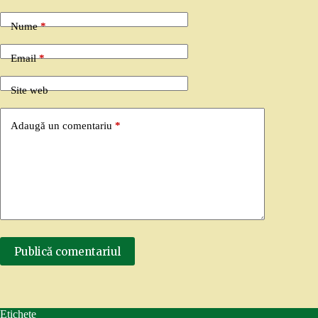
Nume
*
Email
*
Site web
Adaugă un comentariu
*
Publică comentariul
Etichete