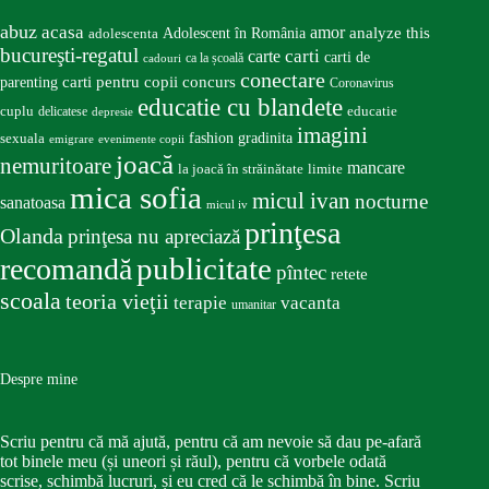
abuz
acasa
amor
Adolescent în România
analyze this
adolescenta
bucureşti-regatul
carte
carti
carti de
ca la școală
cadouri
conectare
carti pentru copii
concurs
parenting
Coronavirus
educatie cu blandete
educatie
cuplu
delicatese
depresie
imagini
fashion
gradinita
sexuala
emigrare
evenimente copii
joacă
nemuritoare
mancare
la joacă în străinătate
limite
mica sofia
micul ivan
nocturne
sanatoasa
micul iv
prinţesa
Olanda
prinţesa nu apreciază
publicitate
recomandă
pîntec
retete
scoala
teoria vieţii
terapie
vacanta
umanitar
Despre mine
Scriu pentru că mă ajută, pentru că am nevoie să dau pe-afară
tot binele meu (și uneori și răul), pentru că vorbele odată
scrise, schimbă lucruri, și eu cred că le schimbă în bine. Scriu