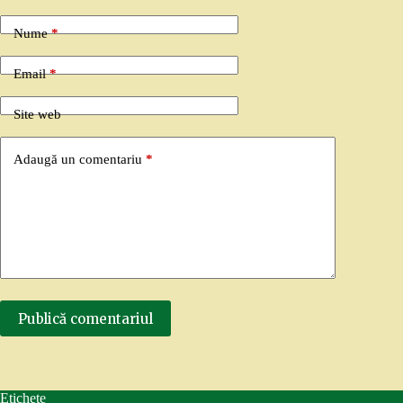
Nume
*
Email
*
Site web
Adaugă un comentariu
*
Publică comentariul
Etichete