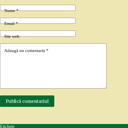
Nume
*
Email
*
Site web
Adaugă un comentariu
*
Publică comentariul
Etichete