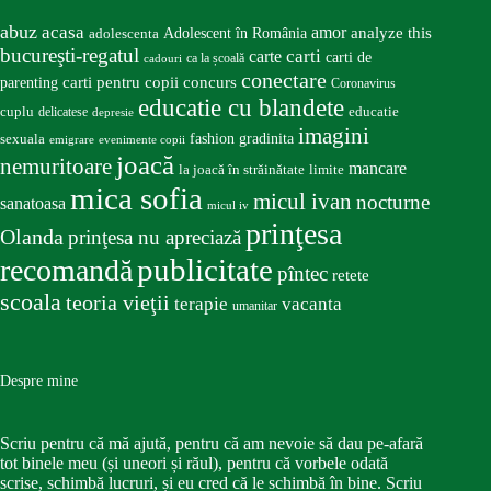
abuz
acasa
amor
Adolescent în România
analyze this
adolescenta
bucureşti-regatul
carte
carti
carti de
ca la școală
cadouri
conectare
carti pentru copii
concurs
parenting
Coronavirus
educatie cu blandete
educatie
cuplu
delicatese
depresie
imagini
fashion
gradinita
sexuala
emigrare
evenimente copii
joacă
nemuritoare
mancare
la joacă în străinătate
limite
mica sofia
micul ivan
nocturne
sanatoasa
micul iv
prinţesa
Olanda
prinţesa nu apreciază
publicitate
recomandă
pîntec
retete
scoala
teoria vieţii
terapie
vacanta
umanitar
Despre mine
Scriu pentru că mă ajută, pentru că am nevoie să dau pe-afară
tot binele meu (și uneori și răul), pentru că vorbele odată
scrise, schimbă lucruri, și eu cred că le schimbă în bine. Scriu