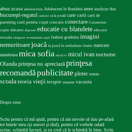
abuz
acasa
amor
Adolescent în România
analyze this
adolescenta
bucureşti-regatul
carte
carti
carti de
ca la școală
cadouri
conectare
carti pentru copii
concurs
parenting
Coronavirus
educatie cu blandete
educatie
cuplu
delicatese
depresie
imagini
fashion
gradinita
sexuala
emigrare
evenimente copii
joacă
nemuritoare
mancare
la joacă în străinătate
limite
mica sofia
micul ivan
nocturne
sanatoasa
micul iv
prinţesa
Olanda
prinţesa nu apreciază
publicitate
recomandă
pîntec
retete
scoala
teoria vieţii
terapie
vacanta
umanitar
Despre mine
Scriu pentru că mă ajută, pentru că am nevoie să dau pe-afară
tot binele meu (și uneori și răul), pentru că vorbele odată
scrise, schimbă lucruri, și eu cred că le schimbă în bine. Scriu