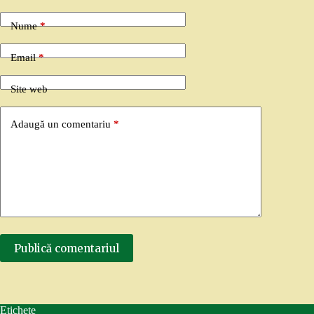
Nume
*
Email
*
Site web
Adaugă un comentariu
*
Publică comentariul
Etichete