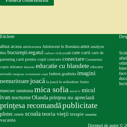
Publică comentariul
Etichete
Des
abuz
acasa
amor
Adolescent în România
analyze
adolescenta
bucureşti-regatul
carte
carti
this
Scri
carti de
ca la școală
cadouri
conectare
afar
carti pentru copii
concurs
parenting
Coronavirus
odat
educatie cu blandete
educatie
cuplu
delicatese
depresie
bine
imagini
face
fashion
gradinita
sexuala
emigrare
evenimente copii
docu
joacă
nemuritoare
la joacă în străinătate
limite
lucru
mica sofia
micul
mancare sanatoasa
micul iv
ivan
nocturne
Olanda
prinţesa nu apreciază
publicitate
prinţesa recomandă
scoala
teoria vieţii
pîntec
terapie
retete
umanitar
vacanta
Drepturi de autor © 2