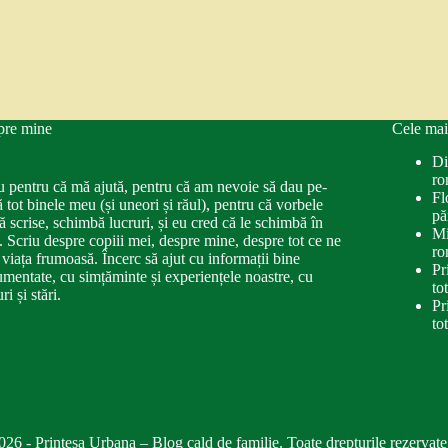
pre mine
Cele mai
Di
ro
u pentru că mă ajută, pentru că am nevoie să dau pe-
Fl
ă tot binele meu (și uneori și răul), pentru că vorbele
pă
ă scrise, schimbă lucruri, și eu cred că le schimbă în
Mi
. Scriu despre copiii mei, despre mine, despre tot ce ne
ro
 viața frumoasă. Încerc să ajut cu informații bine
Pr
mentate, cu simțăminte și experiențele noastre, cu
to
ri și stări.
Pr
to
026 - Printesa Urbana – Blog cald de familie. Toate drepturile rezervate