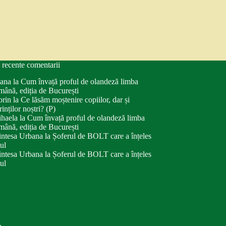
 recente comentarii
ana
la
Cum învață proful de olandeză limba
mână, ediția de București
orin
la
Ce lăsăm moștenire copiilor, dar și
rinților noștri? (P)
haela
la
Cum învață proful de olandeză limba
mână, ediția de București
intesa Urbana
la
Șoferul de BOLT care a înțeles
tul
intesa Urbana
la
Șoferul de BOLT care a înțeles
tul
.