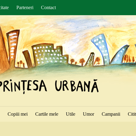
itate
Parteneri
Contact
ă
Copiii mei
Cartile mele
Utile
Umor
Campanii
Citi