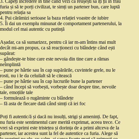
3. Capeți încredere în tine când vezi că reușești să îți ții în frâu
furia și să te porți civilizat, te simți un partener bun, care luptă
pentru relația sa
4. Pui cărămizi serioase la baza relației voastre de iubire
5. Îi dai un exemplu minunat de comportament partenerului, la
modul cel mai autentic cu putință
Așadar, ca să sumarizez, pentru că iar m-am întins mai mult
decât mi-am propus, ca să reacționezi cu blândețe când ești
supărat:
– gândește-te bine care este nevoia din tine care a rămas
neîmplintă
– pune pe hârtie sau în cap supărările, cuvintele grele, nu le
rosti, nu i le da celuilalt să le citească
– pune pe hârtie sau în cap lucrurile bune la partener
– când începi să vorbești, vorbește doar despre tine, nevoile
tale, emoțiile tale
– formulează o rugăminte cu blândețe
– fă asta de fiecare dată când simți că iei foc
Poți fi autentic/ă și dacă nu insulți, strigi și ameninți. De fapt,
nu furia este sentimentul care merită exprimat, aceea trece. Ce
vrei să exprimi este tristețea și dorința de a primi altceva de la
partener, iar acestea sunt la fel de autentice ca furia. Alege să
le exprimi pe ele, cu calm, ai șanse foarte mari să primești ce