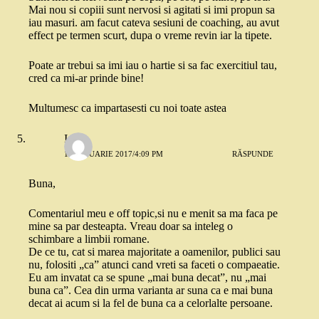
Mai nou si copiii sunt nervosi si agitati si imi propun sa
iau masuri. am facut cateva sesiuni de coaching, au avut
effect pe termen scurt, dupa o vreme revin iar la tipete.
Poate ar trebui sa imi iau o hartie si sa fac exercitiul tau,
cred ca mi-ar prinde bine!
Multumesc ca impartasesti cu noi toate astea
Ioana
16 IANUARIE 2017/4:09 PM
RĂSPUNDE
Buna,
Comentariul meu e off topic,si nu e menit sa ma faca pe
mine sa par desteapta. Vreau doar sa inteleg o
schimbare a limbii romane.
De ce tu, cat si marea majoritate a oamenilor, publici sau
nu, folositi „ca” atunci cand vreti sa faceti o compaeatie.
Eu am invatat ca se spune „mai buna decat”, nu „mai
buna ca”. Cea din urma varianta ar suna ca e mai buna
decat ai acum si la fel de buna ca a celorlalte persoane.