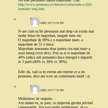
Nu este pleonasm marea majoritate. Uite:
http://www.pruteanu.ro/4doarovorba/emis-s-026-
lustratie+maj.htm
Robo
16 IANUARIE 2017/5:38 PM
N-are cum sa fie pleonasm atat timp cat exista mai
multe feluri de majoritati, inegale intre ele.
O majoritate de 99% e o majoritate mare, o
majoritate de 51 e mica.
Majoritate inseamna doar partea cea mai mare a
unui intreg (vezi dex). Poti sa ai si majoritate de
40% (adica sub jumatate) daca intregul e impartit
in 3 parti (40% vs 30% vs 30%).
Edit: ok, vad ca in esenta am repetat ce a zis
pruteanu, deci am scris un comentariu inutil :-))
Ioana
17 IANUARIE 2017/7:36 PM
Multumesc de raspuns.
Am ramas eu, se pare, cu impresia gresita privind
comparatiile. Voi mai studia problemuta, pt ca