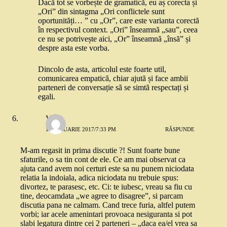
Dacă tot se vorbește de gramatică, eu aș corecta și
„Ori” din sintagma „Ori conflictele sunt
oportunități… ” cu „Or”, care este varianta corectă
în respectivul context. „Ori” înseamnă „sau”, ceea
ce nu se potrivește aici, „Or” înseamnă „însă” și
despre asta este vorba.
Dincolo de asta, articolul este foarte util,
comunicarea empatică, chiar ajută și face ambii
parteneri de conversație să se simtă respectați și
egali.
V.
16 IANUARIE 2017/7:33 PM
RĂSPUNDE
M-am regasit in prima discutie ?! Sunt foarte bune
sfaturile, o sa tin cont de ele. Ce am mai observat ca
ajuta cand avem noi certuri este sa nu punem niciodata
relatia la indoiala, adica niciodata nu trebuie spus:
divortez, te parasesc, etc. Ci: te iubesc, vreau sa fiu cu
tine, deocamdata „we agree to disagree”, si parcam
discutia pana ne calmam. Cand trece furia, altfel putem
vorbi; iar acele amenintari provoaca nesiguranta si pot
slabi legatura dintre cei 2 parteneri – „daca ea/el vrea sa