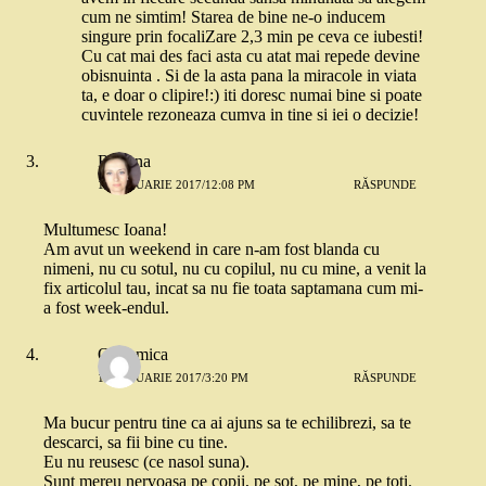
cum ne simtim! Starea de bine ne-o inducem
singure prin focaliZare 2,3 min pe ceva ce iubesti!
Cu cat mai des faci asta cu atat mai repede devine
obisnuinta . Si de la asta pana la miracole in viata
ta, e doar o clipire!:) iti doresc numai bine si poate
cuvintele rezoneaza cumva in tine si iei o decizie!
Roxana
16 IANUARIE 2017/12:08 PM
RĂSPUNDE
Multumesc Ioana!
Am avut un weekend in care n-am fost blanda cu
nimeni, nu cu sotul, nu cu copilul, nu cu mine, a venit la
fix articolul tau, incat sa nu fie toata saptamana cum mi-
a fost week-endul.
O mamica
16 IANUARIE 2017/3:20 PM
RĂSPUNDE
Ma bucur pentru tine ca ai ajuns sa te echilibrezi, sa te
descarci, sa fii bine cu tine.
Eu nu reusesc (ce nasol suna).
Sunt mereu nervoasa pe copii, pe sot, pe mine, pe toti.