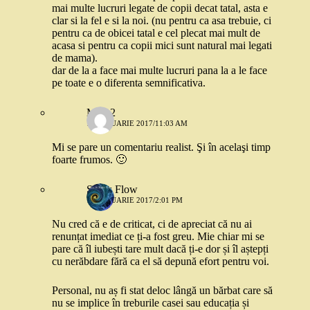
mai multe lucruri legate de copii decat tatal, asta e
clar si la fel e si la noi. (nu pentru ca asa trebuie, ci
pentru ca de obicei tatal e cel plecat mai mult de
acasa si pentru ca copii mici sunt natural mai legati
de mama).
dar de la a face mai multe lucruri pana la a le face
pe toate e o diferenta semnificativa.
Mira 2
17 IANUARIE 2017/11:03 AM
Mi se pare un comentariu realist. Şi în acelaşi timp
foarte frumos. 🙂
Snow Flow
17 IANUARIE 2017/2:01 PM
Nu cred că e de criticat, ci de apreciat că nu ai
renunțat imediat ce ți-a fost greu. Mie chiar mi se
pare că îl iubești tare mult dacă ți-e dor și îl aștepți
cu nerăbdare fără ca el să depună efort pentru voi.
Personal, nu aș fi stat deloc lângă un bărbat care să
nu se implice în treburile casei sau educația și