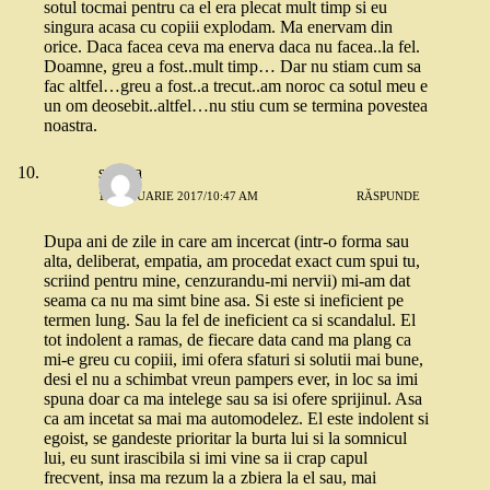
sotul tocmai pentru ca el era plecat mult timp si eu
singura acasa cu copiii explodam. Ma enervam din
orice. Daca facea ceva ma enerva daca nu facea..la fel.
Doamne, greu a fost..mult timp… Dar nu stiam cum sa
fac altfel…greu a fost..a trecut..am noroc ca sotul meu e
un om deosebit..altfel…nu stiu cum se termina povestea
noastra.
sabina
17 IANUARIE 2017/10:47 AM
RĂSPUNDE
Dupa ani de zile in care am incercat (intr-o forma sau
alta, deliberat, empatia, am procedat exact cum spui tu,
scriind pentru mine, cenzurandu-mi nervii) mi-am dat
seama ca nu ma simt bine asa. Si este si ineficient pe
termen lung. Sau la fel de ineficient ca si scandalul. El
tot indolent a ramas, de fiecare data cand ma plang ca
mi-e greu cu copiii, imi ofera sfaturi si solutii mai bune,
desi el nu a schimbat vreun pampers ever, in loc sa imi
spuna doar ca ma intelege sau sa isi ofere sprijinul. Asa
ca am incetat sa mai ma automodelez. El este indolent si
egoist, se gandeste prioritar la burta lui si la somnicul
lui, eu sunt irascibila si imi vine sa ii crap capul
frecvent, insa ma rezum la a zbiera la el sau, mai