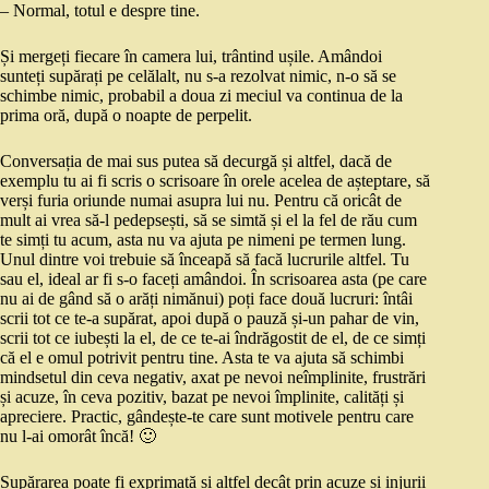
– Normal, totul e despre tine.
Și mergeți fiecare în camera lui, trântind ușile. Amândoi
sunteți supărați pe celălalt, nu s-a rezolvat nimic, n-o să se
schimbe nimic, probabil a doua zi meciul va continua de la
prima oră, după o noapte de perpelit.
Conversația de mai sus putea să decurgă și altfel, dacă de
exemplu tu ai fi scris o scrisoare în orele acelea de așteptare, să
verși furia oriunde numai asupra lui nu. Pentru că oricât de
mult ai vrea să-l pedepsești, să se simtă și el la fel de rău cum
te simți tu acum, asta nu va ajuta pe nimeni pe termen lung.
Unul dintre voi trebuie să înceapă să facă lucrurile altfel. Tu
sau el, ideal ar fi s-o faceți amândoi. În scrisoarea asta (pe care
nu ai de gând să o arăți nimănui) poți face două lucruri: întâi
scrii tot ce te-a supărat, apoi după o pauză și-un pahar de vin,
scrii tot ce iubești la el, de ce te-ai îndrăgostit de el, de ce simți
că el e omul potrivit pentru tine. Asta te va ajuta să schimbi
mindsetul din ceva negativ, axat pe nevoi neîmplinite, frustrări
și acuze, în ceva pozitiv, bazat pe nevoi împlinite, calități și
apreciere. Practic, gândește-te care sunt motivele pentru care
nu l-ai omorât încă! 🙂
Supărarea poate fi exprimată și altfel decât prin acuze și injurii