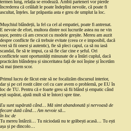
termen lung, relația se erodează. Ambii parteneri vor pierde
încrederea că celălalt le poate îndeplini nevoile, că poate fi
ascultat, înțeles. Iar prăpastia asta e greu de umplut la loc.
Mușchiul blândeții, la fel ca cel al empatiei, poate fi antrenat.
E nevoie de efort, multora dintre noi lucrurile astea nu ne vin
ușor, pentru că am crescut cu modele greșite. Mereu am auzit
despre conflicte fie că trebuie evitate (ceea ce e imposibil, dacă
vrei să fii onest și autentic), fie să pleci capul, ca să nu iasă
scandal, fie să te impui, ca să fie clar cine e șeful. Ori
conflictele sunt oportunități minunate de a întări cuplul, dacă
practicăm blândețea și sinceritatea față de noi înșine și încetăm
să mai ținem scor.
Primul lucru de făcut este să ne focalizăm discursul interior,
dar și pe cel rostit către cel cu care avem o problemă, pe EU în
loc de TU. Pentru că e foarte greu să fii blând și empatic când
ești supărat, ajută mult să te întorci spre tine.
Eu sunt supărată când… Mă simt abandonată și nervoasă de
fiecare dată când… Am nevoie să.
..
în loc de
Tu mereu întârzii… Tu niciodată nu te grăbești acasă… Tu ești
așa și pe dincolo…