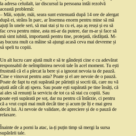
la adresa celuilalt, iar discursul la persoana intâi rezolvă
această problemă:
– Măi, soțule, măi, seara sunt extenuată după 14 ore de alergat
după ei, strâns în parc, ar însemna enorm pentru mine să mă
ajuți în unele seri, să mai stai și tu cu ei, așa aș reuși și eu să
fac ceva pentru mine, asta mi-ar da putere, dar m-ar și face să
mă simt iubită, importantă pentru tine, protejată, răsfățată. M-
aș bucura mult ca mâine să ajungi acasă ceva mai devreme și
să speli tu copiii.
Un alt lucru care ajută mult e să te gândești cine e cu adevărat
responsabil de neîmplinirea nevoii tale în acel moment. Tu ești
frustrată că el a plecat la bere și a ignorat nevoia ta de pauză.
Cine e vinovat pentru asta? Poate și el are nevoie de o pauză.
Poate de fapt tu ești supărată pe părinții și socrii tăi, care nu vă
ajută atât cât ați spera. Sau poate ești supărată pe tine însăți, că
ai ales să renunți la serviciu de tot ca să stai cu copiii. Sau
poate ești supărată pe soț, dar nu pentru că întârzie, ci pentru
că a vrut copii mai mult decât tine și acum ție îți e mai greu
decât lui. Ai nevoie de validare, de apreciere și de o pauză de
relaxare.
Înainte de a porni la atac, ia-ți puțin timp să mergi la sursa
supărării tale.