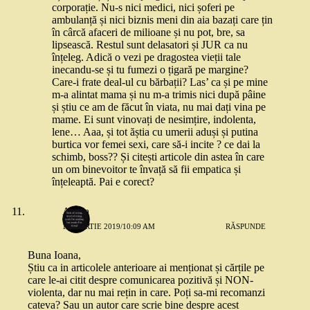
corporație. Nu-s nici medici, nici șoferi pe
ambulanță și nici biznis meni din aia bazați care țin
în cârcă afaceri de milioane și nu pot, bre, sa
lipsească. Restul sunt delasatori și JUR ca nu
înțeleg. Adică o vezi pe dragostea vieții tale
inecandu-se și tu fumezi o țigară pe margine?
Care-i frate deal-ul cu bărbații? Las’ ca și pe mine
m-a alintat mama și nu m-a trimis nici după pâine
și știu ce am de făcut în viata, nu mai dați vina pe
mame. Ei sunt vinovați de nesimțire, indolenta,
lene… Aaa, și tot ăștia cu umerii aduși și putina
burtica vor femei sexi, care să-i incite ? ce dai la
schimb, boss?? Și citești articole din astea în care
un om binevoitor te învață să fii empatica și
înțeleaptă. Pai e corect?
Adina
15 MARTIE 2019/10:09 AM
RĂSPUNDE
Buna Ioana,
Știu ca in articolele anterioare ai menționat și cărțile pe
care le-ai citit despre comunicarea pozitivă și NON-
violenta, dar nu mai rețin in care. Poți sa-mi recomanzi
cateva? Sau un autor care scrie bine despre acest