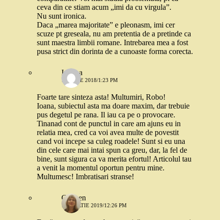
ceva din ce stiam acum „imi da cu virgula”.
Nu sunt ironica.
Daca „marea majoritate” e pleonasm, imi cer
scuze pt greseala, nu am pretentia de a pretinde ca
sunt maestra limbii romane. Intrebarea mea a fost
pusa strict din dorinta de a cunoaste forma corecta.
Iuliana
16 IULIE 2018/1:23 PM
Foarte tare sinteza asta! Multumiri, Robo!
Ioana, subiectul asta ma doare maxim, dar trebuie
pus degetul pe rana. Il iau ca pe o provocare.
Tinanad cont de punctul in care am ajuns eu in
relatia mea, cred ca voi avea multe de povestit
cand voi incepe sa culeg roadele! Sunt si eu una
din cele care mai intai spun ca greu, dar, la fel de
bine, sunt sigura ca va merita efortul! Articolul tau
a venit la momentul oportun pentru mine.
Multumesc! Imbratisari stranse!
Carmen
15 MARTIE 2019/12:26 PM