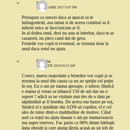
lucia
9 FEBRUARIE 2017/3:07 PM
Presupun ca uneori daca ai apucat sa te
indragostesti, asa ramai si de aceea continui sa il
iubesti orice ar face/oricum ar fi.
In al doilea rand, desi nu asta ai intrebat, daca te-ai
casatorit, nu pleci cand dai de greu.
Femeile vor copii si eventual, se rezuma doar la
unul daca sotul nu ajuta.
Roxana
15 MARTIE 2019/10:22 AM
Corect, marea majoritate a femeilor vor copii și se
rezuma la unul din cauza ca nu au sprijin cel puțin
în soț. Eu o am pe mama aproape, o iubesc fiindcă
e mama și vreau sa trăiască 150 de ani dar nu o
suport ? adică sa ne vizitam mai des de o data pe
săptămână ar fi bomba. De aceea ma bazez pe soț,
fiindcă el e jumătate din ADN-ul copiilor, el e cel
ales de mine dintr-o multitudine de motive. Când
aud ca soțul nu ajuta daaaar o am pe mama/soacra
ma super enervez. Fac pariu ca 98% dintre bărbații
ăștia obosiți și care ajung târziu acasă au un job de