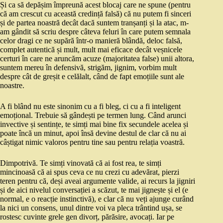
Și ca să depășim împreună acest blocaj care ne spune (pentru
că am crescut cu această credință falsă) că nu putem fi sinceri
și de partea noastră decât dacă suntem tranșanți și la atac, m-
am gândit să scriu despre câteva feluri în care putem semnala
celor dragi ce ne supără într-o manieră blândă, deloc falsă,
complet autentică și mult, mult mai eficace decât veșnicele
certuri în care ne aruncăm acuze (majoritatea false) unii altora,
suntem mereu în defensivă, strigăm, jignim, vorbim mult
despre cât de greșit e celălalt, când de fapt emoțiile sunt ale
noastre.
A fi blând nu este sinonim cu a fi bleg, ci cu a fi inteligent
emoțional. Trebuie să gândești pe termen lung. Când arunci
invective și sentințe, te simți mai bine fix secundele acelea și
poate încă un minut, apoi însă devine destul de clar că nu ai
câștigat nimic valoros pentru tine sau pentru relația voastră.
Dimpotrivă. Te simți vinovată că ai fost rea, te simți
mincinoasă că ai spus ceva ce nu crezi cu adevărat, pierzi
teren pentru că, deși aveai argumente valide, ai recurs la jigniri
și de aici nivelul conversației a scăzut, te mai jignește și el (e
normal, e o reacție instinctivă), e clar că nu veți ajunge curând
la nici un consens, unul dintre voi va pleca trântind ușa, se
rostesc cuvinte grele gen divorț, părăsire, avocați. Iar pe