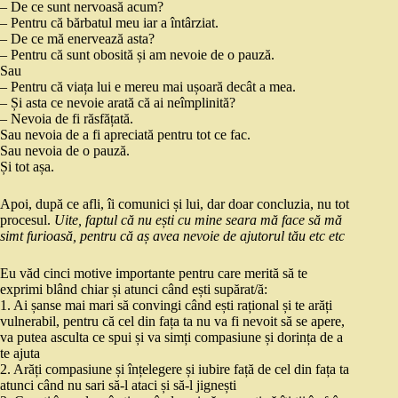
– De ce sunt nervoasă acum?
– Pentru că bărbatul meu iar a întârziat.
– De ce mă enervează asta?
– Pentru că sunt obosită și am nevoie de o pauză.
Sau
– Pentru că viața lui e mereu mai ușoară decât a mea.
– Și asta ce nevoie arată că ai neîmplinită?
– Nevoia de fi răsfățată.
Sau nevoia de a fi apreciată pentru tot ce fac.
Sau nevoia de o pauză.
Și tot așa.
Apoi, după ce afli, îi comunici și lui, dar doar concluzia, nu tot
procesul.
Uite, faptul că nu ești cu mine seara mă face să mă
simt furioasă, pentru că aș avea nevoie de ajutorul tău etc etc
Eu văd cinci motive importante pentru care merită să te
exprimi blând chiar și atunci când ești supărat/ă:
1. Ai șanse mai mari să convingi când ești rațional și te arăți
vulnerabil, pentru că cel din fața ta nu va fi nevoit să se apere,
va putea asculta ce spui și va simți compasiune și dorința de a
te ajuta
2. Arăți compasiune și înțelegere și iubire față de cel din fața ta
atunci când nu sari să-l ataci și să-l jignești