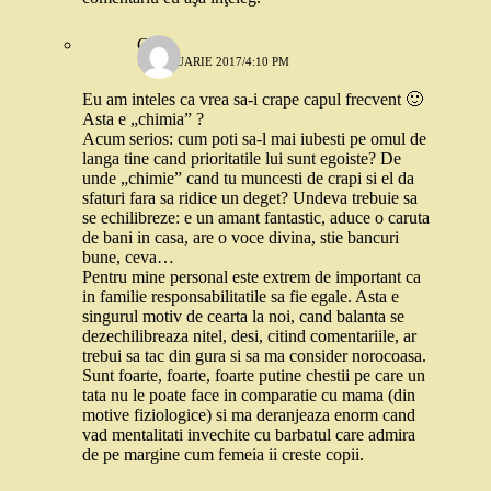
C
18 IANUARIE 2017/4:10 PM
Eu am inteles ca vrea sa-i crape capul frecvent 🙂
Asta e „chimia” ?
Acum serios: cum poti sa-l mai iubesti pe omul de
langa tine cand prioritatile lui sunt egoiste? De
unde „chimie” cand tu muncesti de crapi si el da
sfaturi fara sa ridice un deget? Undeva trebuie sa
se echilibreze: e un amant fantastic, aduce o caruta
de bani in casa, are o voce divina, stie bancuri
bune, ceva…
Pentru mine personal este extrem de important ca
in familie responsabilitatile sa fie egale. Asta e
singurul motiv de cearta la noi, cand balanta se
dezechilibreaza nitel, desi, citind comentariile, ar
trebui sa tac din gura si sa ma consider norocoasa.
Sunt foarte, foarte, foarte putine chestii pe care un
tata nu le poate face in comparatie cu mama (din
motive fiziologice) si ma deranjeaza enorm cand
vad mentalitati invechite cu barbatul care admira
de pe margine cum femeia ii creste copii.