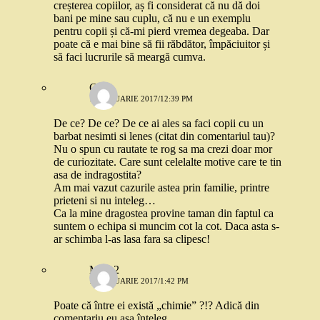
creșterea copiilor, aș fi considerat că nu dă doi
bani pe mine sau cuplu, că nu e un exemplu
pentru copii și că-mi pierd vremea degeaba. Dar
poate că e mai bine să fii răbdător, împăciuitor și
să faci lucrurile să meargă cumva.
C
18 IANUARIE 2017/12:39 PM
De ce? De ce? De ce ai ales sa faci copii cu un
barbat nesimti si lenes (citat din comentariul tau)?
Nu o spun cu rautate te rog sa ma crezi doar mor
de curiozitate. Care sunt celelalte motive care te tin
asa de indragostita?
Am mai vazut cazurile astea prin familie, printre
prieteni si nu inteleg…
Ca la mine dragostea provine taman din faptul ca
suntem o echipa si muncim cot la cot. Daca asta s-
ar schimba l-as lasa fara sa clipesc!
Mira 2
18 IANUARIE 2017/1:42 PM
Poate că între ei există „chimie” ?!? Adică din
comentariu eu aşa înţeleg.