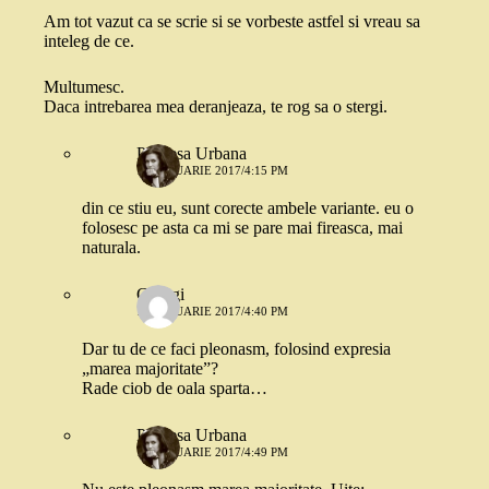
Am tot vazut ca se scrie si se vorbeste astfel si vreau sa
inteleg de ce.
Multumesc.
Daca intrebarea mea deranjeaza, te rog sa o stergi.
Printesa Urbana
16 IANUARIE 2017/4:15 PM
din ce stiu eu, sunt corecte ambele variante. eu o
folosesc pe asta ca mi se pare mai fireasca, mai
naturala.
Georgi
16 IANUARIE 2017/4:40 PM
Dar tu de ce faci pleonasm, folosind expresia
„marea majoritate”?
Rade ciob de oala sparta…
Printesa Urbana
16 IANUARIE 2017/4:49 PM