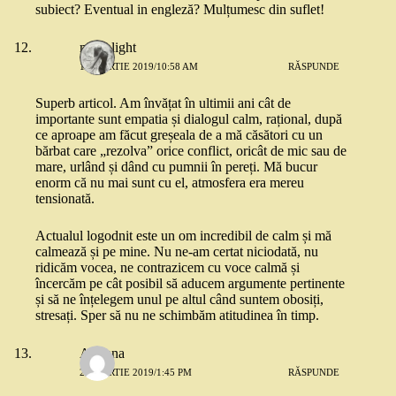
subiect? Eventual in engleză? Mulțumesc din suflet!
moonlight
15 MARTIE 2019/10:58 AM
RĂSPUNDE
Superb articol. Am învățat în ultimii ani cât de
importante sunt empatia și dialogul calm, rațional, după
ce aproape am făcut greșeala de a mă căsători cu un
bărbat care „rezolva” orice conflict, oricât de mic sau de
mare, urlând și dând cu pumnii în pereți. Mă bucur
enorm că nu mai sunt cu el, atmosfera era mereu
tensionată.
Actualul logodnit este un om incredibil de calm și mă
calmează și pe mine. Nu ne-am certat niciodată, nu
ridicăm vocea, ne contrazicem cu voce calmă și
încercăm pe cât posibil să aducem argumente pertinente
și să ne înțelegem unul pe altul când suntem obosiți,
stresați. Sper să nu ne schimbăm atitudinea în timp.
Adriana
20 MARTIE 2019/1:45 PM
RĂSPUNDE