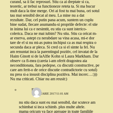
curand, sa ii fac reprosuri. Stiu ca ai dreptate si ca,
teoretic, ar trebui sa functioneze reteta ta. Si ma bucur
mult daca la tine merge. Ori ai fost tu mai buna, ori sotul
tau mai sensibil decat al meu. La mine nu a dat
rezultate. Dar, cel putin pana acum, suntem un cuplu
bine sudat, fiecare asumandu-si propriile defecte: el stie
in inima lui ca e nesimtit, eu stiu ca sunt isterico-
colerica. Daca ne mai iubim? Nu stiu. Stiu ca oricat m-
ar enerva, astept cu nerabdare sa vina acasa, mi-e dor
tare de el si nu mi-as putea inchipui ca as mai respira o
secunda daca ar pleca. Si cred ca si el simte la fel. Nu
am renuntat inca la parentingul pozitiv, cel invatat de la
Haim Ginott si de laAlfie Kohn si Laura Markham. Dar
observ ca fi-mea (careia i-am oferit dragostea aia
neconditionata, fara pedepse, cu discutii constructive, pe
care am ferit-o de orice discutie contradictorie cu sotul)
nu prea si-a insusit disciplina pozitiva. Mai incerc…:)))
Nu ma criticati. Chiar nu am reusit:)
Robo
17 IANUARIE 2017/11:01 AM
nu stiu daca sunt eu mai sensibil, dar scutece am
schimbat si inca schimb. plus multe altele.
mama oricum va face aproape in toate familiile