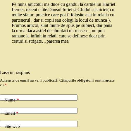
Pe mina articolul ma duce cu gandul la cartile lui Harriet
Lerner, recent citite:Dansul furiei si Ghidul casniciei( cu
multe sfaturi practice care pot fi folosite atat in relatia cu
partenerul , dar si copii sau colegi la locul de munca ).
Frumos articol, sunt multe de spus pe subiect, dar pana
la urma daca astfel de abordari nu reusesc , nu poti
ramane la infinit in relatii care se definesc doar prin
certuri si strigate…parerea mea
Lasă un răspuns
Adresa ta de email nu va fi publicată.
Câmpurile obligatorii sunt marcate
cu
*
Nume
*
Email
*
Site web