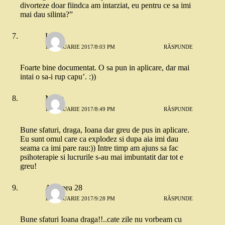
divorteze doar fiindca am intarziat, eu pentru ce sa imi
mai dau silinta?”
Lila
16 IANUARIE 2017/8:03 PM
RĂSPUNDE
Foarte bine documentat. O sa pun in aplicare, dar mai
intai o sa-i rup capu’. :))
Maria
16 IANUARIE 2017/8:49 PM
RĂSPUNDE
Bune sfaturi, draga, Ioana dar greu de pus in aplicare.
Eu sunt omul care ca explodez si dupa aia imi dau
seama ca imi pare rau:)) Intre timp am ajuns sa fac
psihoterapie si lucrurile s-au mai imbuntatit dar tot e
greu!
Andreea 28
16 IANUARIE 2017/9:28 PM
RĂSPUNDE
Bune sfaturi Ioana draga!!..cate zile nu vorbeam cu