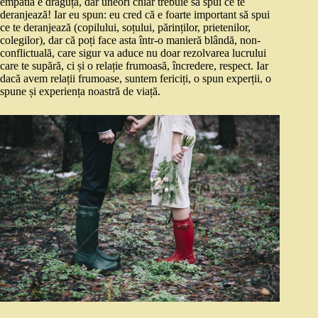
empatia e drăguță, dar uneori chiar trebuie să spui ce te
deranjează! Iar eu spun: eu cred că e foarte important să spui
ce te deranjează (copilului, soțului, părinților, prietenilor,
colegilor), dar că poți face asta într-o manieră blândă, non-
conflictuală, care sigur va aduce nu doar rezolvarea lucrului
care te supără, ci și o relație frumoasă, încredere, respect. Iar
dacă avem relații frumoase, suntem fericiți, o spun experții, o
spune și experiența noastră de viață.