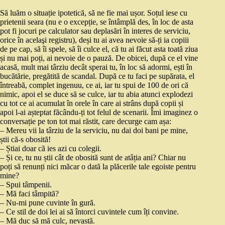
Să luăm o situație ipotetică, să ne fie mai ușor. Soțul iese cu
prietenii seara (nu e o excepție, se întâmplă des, în loc de asta
pot fi jocuri pe calculator sau deplasări în interes de serviciu,
orice în acelaşi registru), deși tu ai avea nevoie să-ți ia copiii
de pe cap, să îi spele, să îi culce el, că tu ai făcut asta toată ziua
și nu mai poți, ai nevoie de o pauză. De obicei, după ce el vine
acasă, mult mai târziu decât sperai tu, în loc să adormi, ești în
bucătărie, pregătită de scandal. După ce tu faci pe supărata, el
întreabă, complet ingenuu, ce ai, iar tu spui de 100 de ori că
nimic, apoi el se duce să se culce, iar tu abia atunci explodezi
cu tot ce ai acumulat în orele în care ai strâns după copii și
apoi l-ai așteptat făcându-ți tot felul de scenarii. Îmi imaginez o
conversație pe ton tot mai răstit, care decurge cam așa:
– Mereu vii la târziu de la serviciu, nu dai doi bani pe mine,
știi că-s obosită!
– Știai doar că ies azi cu colegii.
– Și ce, tu nu știi cât de obosită sunt de atâția ani? Chiar nu
poți să renunți nici măcar o dată la plăcerile tale egoiste pentru
mine?
– Spui tâmpenii.
– Mă faci tâmpită?
– Nu-mi pune cuvinte în gură.
– Ce stil de doi lei ai să întorci cuvintele cum îți convine.
– Mă duc să mă culc, nevastă.