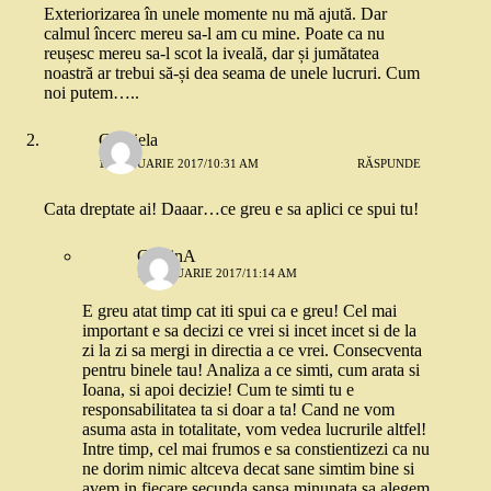
Exteriorizarea în unele momente nu mă ajută. Dar
calmul încerc mereu sa-l am cu mine. Poate ca nu
reușesc mereu sa-l scot la iveală, dar și jumătatea
noastră ar trebui să-și dea seama de unele lucruri. Cum
noi putem…..
Gabriela
16 IANUARIE 2017/10:31 AM
RĂSPUNDE
Cata dreptate ai! Daaar…ce greu e sa aplici ce spui tu!
CristinA
16 IANUARIE 2017/11:14 AM
E greu atat timp cat iti spui ca e greu! Cel mai
important e sa decizi ce vrei si incet incet si de la
zi la zi sa mergi in directia a ce vrei. Consecventa
pentru binele tau! Analiza a ce simti, cum arata si
Ioana, si apoi decizie! Cum te simti tu e
responsabilitatea ta si doar a ta! Cand ne vom
asuma asta in totalitate, vom vedea lucrurile altfel!
Intre timp, cel mai frumos e sa constientizezi ca nu
ne dorim nimic altceva decat sane simtim bine si
avem in fiecare secunda sansa minunata sa alegem